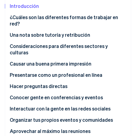
Introducción
Radar
Prevención de fraude
¿Cuáles son las diferentes formas de trabajar en
Ecosistema
Atlas
red?
Constitución de una startup
Socios
Una nota sobre tutoría y retribución
Climate
Stripe App Marketplace
Eliminación de dióxido de carbono
Consideraciones para diferentes sectores y
culturas
Identity
Verificación de identidad en línea
Causar una buena primera impresión
Comunicar a través de la vestimenta y la apariencia
Presentarse como un profesional en línea
Sitio web
Hacer preguntas directas
Sesiones de Stripe 2026
Crear una buena presencia en redes sociales
El poder de la entrevista informativa
Conocer gente en conferencias y eventos
Descubre cómo Stripe construye la infraestructura económi
Mirar ahora
Otras primeras impresiones en línea
Comportarse en los eventos
Interactuar con la gente en las redes sociales
Creación de contenido útil y significativo
Organizar tus propios eventos y comunidades
Aprovechar al máximo las reuniones