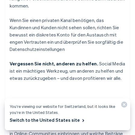
kommen.
Wenn Sie einen privaten Kanal benötigen, das
Kundinnen und Kunden nicht sehen sollen, richten Sie
bewusst ein diskretes Konto für den Austausch mit
engen Vertrauten ein und überprüfen Sie sorgfältig die
Datenschutzeinstellungen
Vergessen Sie nicht, anderen zu helfen.
Social Media
ist ein mächtiges Werkzeug, um anderen zu helfen und
etwas zurückzugeben – und davon profitieren wir alle.
Weitere erste Eindrücke online
You’re viewing our website for Switzerland, but it looks like
you’re in the United States.
Online-Communities:
Slack-Gruppen, Open-Source-
Switch to the United States site
Communities usw. Menschen beobachten, wie Sie sich
in Online-Communities einbringen und welche Beiträge