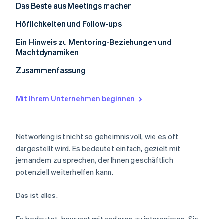
Das Beste aus Meetings machen
Wie Sie die Anfrage angehen sollten
Höflichkeiten und Follow-ups
Ein Hinweis zu Mentoring-Beziehungen und
Machtdynamiken
Zusammenfassung
Mit Ihrem Unternehmen beginnen
Networking ist nicht so geheimnisvoll, wie es oft
dargestellt wird. Es bedeutet einfach, gezielt mit
jemandem zu sprechen, der Ihnen geschäftlich
potenziell weiterhelfen kann.
Das ist alles.
Es bedeutet, bewusst mit anderen zu interagieren. Sie