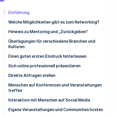
Betrugsprävention
Ecosystem
Atlas
Einführung
Start-up-Gründung
Partner
Stripe App-Marktplatz
Welche Möglichkeiten gibt es zum Networking?
Climate
CO₂-Entnahme
Hinweis zu Mentoring und „Zurückgeben“
Identity
Online-Identitätsprüfung
Überlegungen für verschiedene Branchen und
Kulturen
Einen guten ersten Eindruck hinterlassen
Kommunikation durch Kleidung und
Sich online professionell präsentieren
Stripe-Sessions 2026
Erscheinungsbild
Erfahren Sie, wie Stripe Lösungen für die Wirtschaft
Website
Direkte Anfragen stellen
Jetzt ansehen
Eine wirksame Social Media-Präsenz aufbauen
Die Bedeutung des Informationsgesprächs
Menschen auf Konferenzen und Veranstaltungen
treffen
Weitere erste Eindrücke online
Auftreten bei Veranstaltungen
Interaktion mit Menschen auf Social Media
Erstellung von nützlichen und aussagekräftigen
Inhalten
Eigene Veranstaltungen und Communities hosten