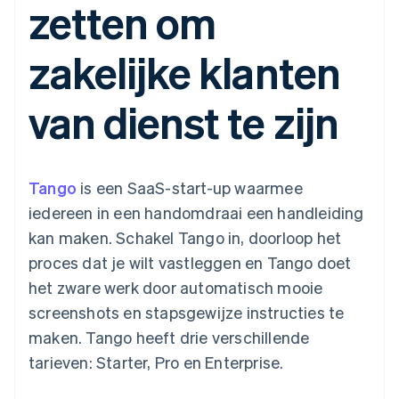
zetten om
Toegang tot meer
Data Pipeline
Bedrijf
Marktplaatsen
Gegevenssynchronisatie
dan 125
Geldbeheer
Facturatie naar gebruik
Terminal
Productroadmap
Platforms
bieden
zakelijke klanten
Fysieke betalingen
Jaarlijks congres
SaaS
Betaalkaarten uitgeven
Authorization
Sessions
die door stablecoins
Boost
Vacatures
worden gedekt
van dienst te zijn
Optimaliseer de
Stripe Newsroom
Diensten voorzien en
acceptatie
Stripe Press
beheren met agents
Per branche
Link
Versneld afrekenen
Financial
AI-bedrijven
Tango
Connections
is een SaaS-start-up waarmee
Creator economy
Contact
Bronnen
Data gekoppelde
Gaming
iedereen in een handomdraai een handleiding
rekeningen
Horeca, reizen en vrije
Neem contact op
tijd
App-integraties
kan maken. Schakel Tango in, doorloop het
Partner worden
Verzekering
Voorbeelden van code
proces dat je wilt vastleggen en Tango doet
Media en entertainment
Developerblog
API-status
het zware werk door automatisch mooie
Meer
Non-profitorganisaties
screenshots en stapsgewijze instructies te
Product roadmap
Ontdek wat er in het verschiet ligt
Professionele
maken. Tango heeft drie verschillende
dienstverlening
Radar
tarieven: Starter, Pro en Enterprise.
Publieke sector
Fraudepreventie
Detailhandel
Atlas