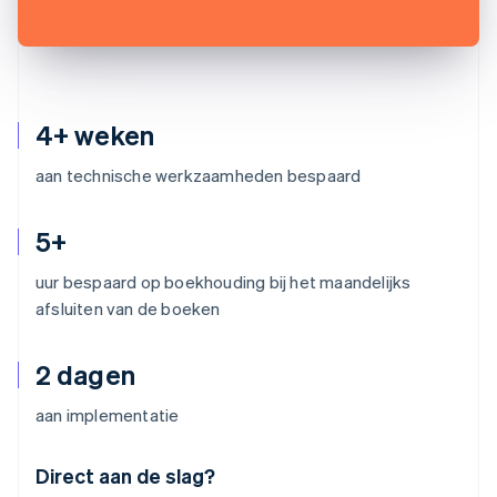
4+ weken
aan technische werkzaamheden bespaard
5+
uur bespaard op boekhouding bij het maandelijks
afsluiten van de boeken
2 dagen
aan implementatie
Australië
Direct aan de slag?
English