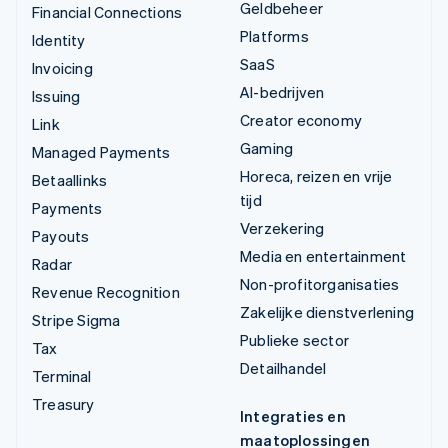
Geldbeheer
Financial Connections
Platforms
Identity
SaaS
Invoicing
AI-bedrijven
Issuing
Creator economy
Link
Gaming
Managed Payments
Horeca, reizen en vrije
Betaallinks
tijd
Payments
Verzekering
Payouts
Media en entertainment
Radar
Non-profitorganisaties
Revenue Recognition
Zakelijke dienstverlening
Stripe Sigma
Publieke sector
Tax
Detailhandel
Terminal
Treasury
Integraties en
maatoplossingen