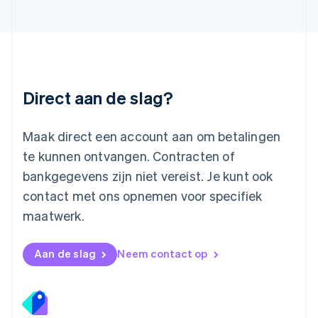
Luxemburg
Français
Deutsch
English
Maleisië
English
简体中文
Malta
English
Direct aan de slag?
Mexico
Español
English
Nederland
Maak direct een account aan om betalingen
Nederlands
English
Nieuw-Zeeland
te kunnen ontvangen. Contracten of
English
bankgegevens zijn niet vereist. Je kunt ook
Noorwegen
contact met ons opnemen voor specifiek
English
Oostenrijk
maatwerk.
Deutsch
English
Polen
English
Aan de slag
Neem contact op
Portugal
Português
English
Roemenië
English