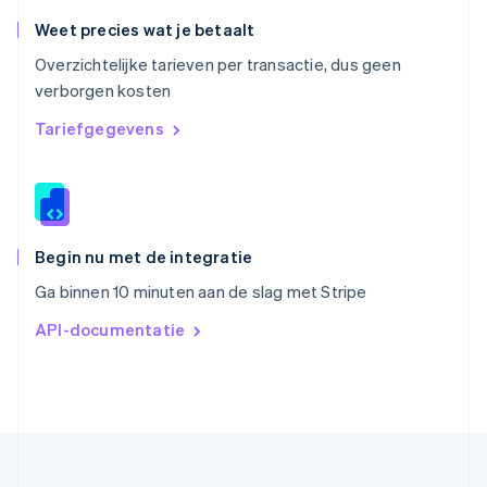
Singapore
English
简体中文
Weet precies wat je betaalt
Slovenië
Overzichtelijke tarieven per transactie, dus geen
English
Italiano
verborgen kosten
Slowakije
English
Tariefgegevens
Spanje
Español
English
Thailand
ไทย
English
Tsjechië
English
Begin nu met de integratie
Vasteland van China
Ga binnen 10 minuten aan de slag met Stripe
简体中文
English
Verenigd Koninkrijk
API-documentatie
English
Verenigde Arabische Emiraten
English
Verenigde Staten
English
Español
简体中文
Zweden
Svenska
English