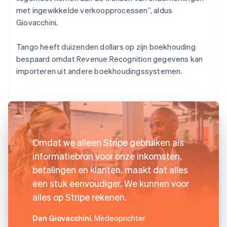
met ingewikkelde verkoopprocessen”, aldus
Giovacchini.
Tango heeft duizenden dollars op zijn boekhouding
bespaard omdat Revenue Recognition gegevens kan
importeren uit andere boekhoudingssystemen.
Omdat we alleen Stripe gebruiken als
informatiebron voor onze inkomsten,
betalingen en klanten, maakt dat alles
een stuk eenvoudiger. We kunnen voor
alles op Stripe rekenen.
Dan Giovacchini
, Medeoprichter