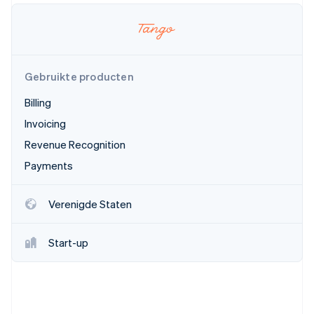
Oprichting van een start-up
Climate
Ecosysteem
CO₂-verwijdering
Partners
Identity
Gebruikte producten
Stripe App Marketplace
Online identiteitsverificatie
Billing
Invoicing
Revenue Recognition
Stripe Sessions 2026
Payments
Ontdek hoe Stripe de economische infrastructuu
Nu bekijken
Verenigde Staten
Start-up