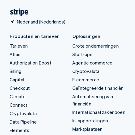
Zwitserland
Deutsch
Français
Italiano
English
Nederland (Nederlands)
Producten en tarieven
Oplossingen
Tarieven
Grote ondernemingen
Atlas
Start-ups
Authorization Boost
Agentic commerce
Billing
Cryptovaluta
Capital
E-commerce
Checkout
Geïntegreerde financiën
Climate
Automatisering van
financiën
Connect
Internationaal zakendoen
Cryptovaluta
In-appbetalingen
Data Pipeline
Marktplaatsen
Elements