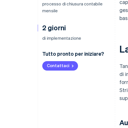
cap
processo di chiusura contabile
ges
mensile
bas
2 giorni
di implementazione
L
Tutto pronto per iniziare?
Contattaci
Tan
di 
for
Str
sup
Au