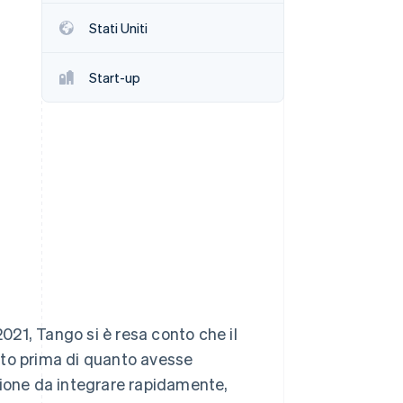
Stati Uniti
Stripe Sessions 2026
Scopri come Stripe sta
Start-up
costruendo
l'infrastruttura
economica per l'IA.
Guarda ora
2021, Tango si è resa conto che il
nto prima di quanto avesse
zione da integrare rapidamente,