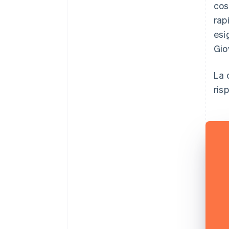
cos
rap
esi
Gio
La 
ris