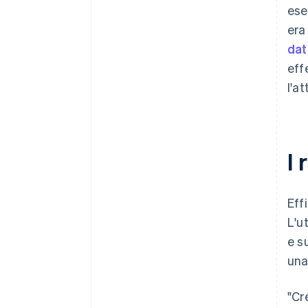
ese
era
dat
eff
l'at
I 
Eff
L'ut
e s
una
"Cr