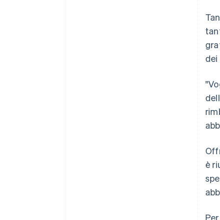
Tan
tan
gra
dei
"Vo
del
rim
abb
Off
è r
spe
abb
Per