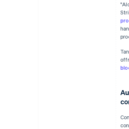
"Al
Str
pro
han
pro
Tan
off
blo
Au
co
Com
con