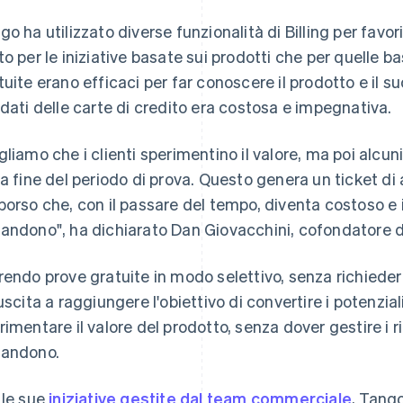
go ha utilizzato diverse funzionalità di Billing per favor
to per le iniziative basate sui prodotti che per quelle b
tuite erano efficaci per far conoscere il prodotto e il suo
 dati delle carte di credito era costosa e impegnativa.
gliamo che i clienti sperimentino il valore, ma poi alcu
la fine del periodo di prova. Questo genera un ticket di 
borso che, con il passare del tempo, diventa costoso e 
andono", ha dichiarato Dan Giovacchini, cofondatore d
rendo prove gratuite in modo selettivo, senza richie
iuscita a raggiungere l'obiettivo di convertire i potenzia
rimentare il valore del prodotto, senza dover gestire i 
andono.
 le sue
iniziative gestite dal team commerciale
, Tang