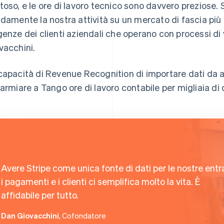
toso, e le ore di lavoro tecnico sono davvero preziose.
idamente la nostra attività su un mercato di fascia più 
genze dei clienti aziendali che operano con processi di
vacchini.
capacità di Revenue Recognition di importare dati da alt
parmiare a Tango ore di lavoro contabile per migliaia di d
Avere Stripe come unica fonte di dati per le nostre entr
i pagamenti e i clienti ci semplifica molto la vita. È
affidabile per tutto.
Dan Giovacchini
, Cofondatore