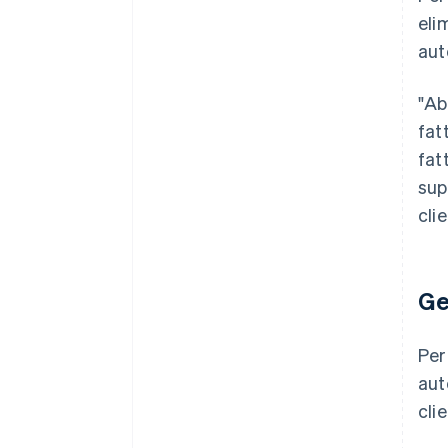
eli
aut
"Ab
fat
fat
sup
cli
Ge
Per
aut
cli