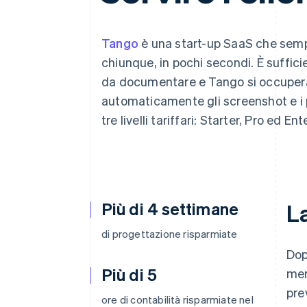
Link
Pagamento accelerato
Financial Connections
Tango
è una start-up SaaS che sempli
Conti finanziari collegati
chiunque, in pochi secondi. È suffi
da documentare e Tango si occuperà
automaticamente gli screenshot e i p
tre livelli tariffari: Starter, Pro ed Ent
Più di 4 settimane
La
di progettazione risparmiate
Dop
Più di 5
mer
pre
ore di contabilità risparmiate nel