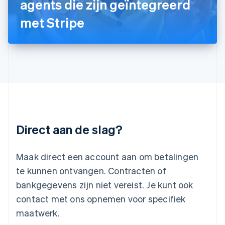
agents die zijn geïntegreerd
Letland
English
met Stripe
Liechtenstein
Deutsch
English
Litouwen
English
Luxemburg
Français
Deutsch
English
Maleisië
English
简体中文
Malta
English
Direct aan de slag?
Mexico
Español
English
Nederland
Maak direct een account aan om betalingen
Nederlands
English
Nieuw-Zeeland
te kunnen ontvangen. Contracten of
English
bankgegevens zijn niet vereist. Je kunt ook
Noorwegen
contact met ons opnemen voor specifiek
English
Oostenrijk
maatwerk.
Deutsch
English