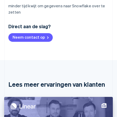
minder tijd kwijt om gegevens naar Snowflake over te
zetten
Australië
Direct aan de slag?
English
België
Neem contact op
Nederlands
Français
Deutsch
English
Brazilië
Português
English
Bulgarije
English
Canada
English
Français
Cyprus
English
Lees meer ervaringen van klanten
Denemarken
English
Duitsland
Deutsch
English
Estland
English