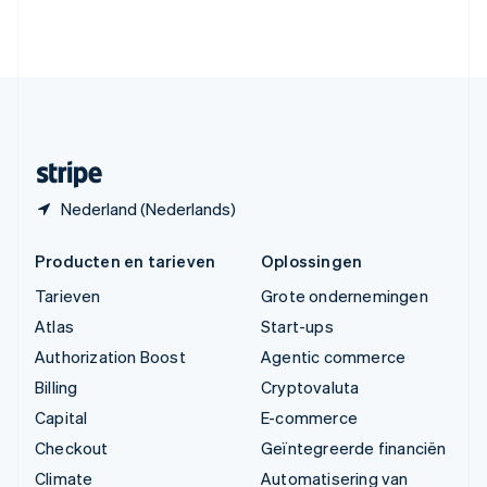
Verenigde Arabische Emiraten
English
Verenigde Staten
English
Español
简体中文
Zweden
Svenska
English
Zwitserland
Deutsch
Français
Italiano
English
Nederland (Nederlands)
Producten en tarieven
Oplossingen
Tarieven
Grote ondernemingen
Atlas
Start-ups
Authorization Boost
Agentic commerce
Billing
Cryptovaluta
Capital
E-commerce
Checkout
Geïntegreerde financiën
Climate
Automatisering van