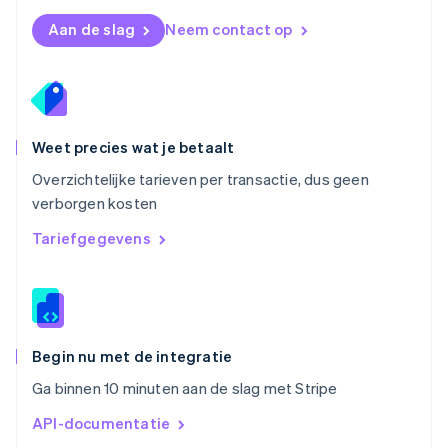
Polen
English
Aan de slag
Neem contact op
Portugal
Português
English
Roemenië
English
Singapore
English
简体中文
Weet precies wat je betaalt
Slovenië
Overzichtelijke tarieven per transactie, dus geen
English
Italiano
verborgen kosten
Slowakije
English
Tariefgegevens
Spanje
Español
English
Thailand
ไทย
English
Tsjechië
English
Begin nu met de integratie
Vasteland van China
Ga binnen 10 minuten aan de slag met Stripe
简体中文
English
Verenigd Koninkrijk
API-documentatie
English