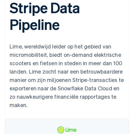
Stripe Data
Toegang tot meer
Data Pipeline
Bedrijf
Marktplaatsen
Gegevenssynchronisatie
dan 125
Geldbeheer
Facturatie naar gebruik
Terminal
Productroadmap
Platforms
bieden
Pipeline
Fysieke betalingen
Jaarlijks congres
SaaS
Betaalkaarten uitgeven
Authorization
Sessions
die door stablecoins
Boost
Vacatures
worden gedekt
Optimaliseer de
Stripe Newsroom
Diensten voorzien en
acceptatie
Stripe Press
beheren met agents
Per branche
Lime, wereldwijd leider op het gebied van
Link
Versneld afrekenen
micromobiliteit, biedt on-demand elektrische
Financial
AI-bedrijven
scooters en fietsen in steden in meer dan 100
Connections
Creator economy
Contact
Bronnen
Data gekoppelde
Gaming
landen. Lime zocht naar een betrouwbaardere
rekeningen
Horeca, reizen en vrije
Neem contact op
tijd
App-integraties
manier om zijn miljoenen Stripe-transacties te
Partner worden
Verzekering
Voorbeelden van code
exporteren naar de Snowflake Data Cloud en
Media en entertainment
Developerblog
API-status
zo nauwkeurigere financiële rapportages te
Meer
Non-profitorganisaties
maken.
Product roadmap
Ontdek wat er in het verschiet ligt
Professionele
dienstverlening
Radar
Publieke sector
Fraudepreventie
Detailhandel
Atlas