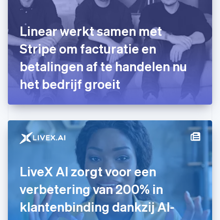
Finland
English
Svenska
Frankrijk
Linear werkt samen met
Français
English
Gibraltar
Stripe om facturatie en
English
betalingen af te handelen nu
Griekenland
English
het bedrijf groeit
Hongarije
English
Hongkong SAR, China
English
简体中文
Ierland
English
India
English
Italië
LiveX AI zorgt voor een
Italiano
English
Japan
verbetering van 200% in
日本語
English
Kroatië
klantenbinding dankzij AI-
English
Italiano