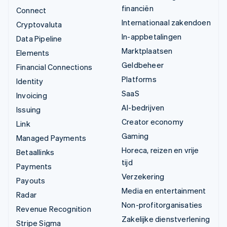
financiën
Connect
Internationaal zakendoen
Cryptovaluta
In-appbetalingen
Data Pipeline
Marktplaatsen
Elements
Geldbeheer
Financial Connections
Platforms
Identity
SaaS
Invoicing
AI-bedrijven
Issuing
Creator economy
Link
Gaming
Managed Payments
Horeca, reizen en vrije
Betaallinks
tijd
Payments
Verzekering
Payouts
Media en entertainment
Radar
Non-profitorganisaties
Revenue Recognition
Zakelijke dienstverlening
Stripe Sigma