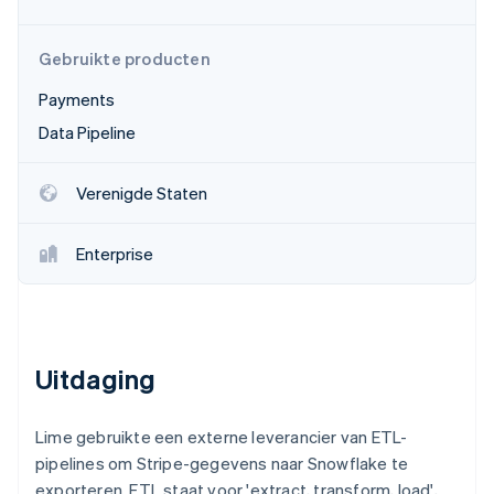
Oprichting van een start-up
Climate
Ecosysteem
Gebruikte producten
CO₂-verwijdering
Payments
Partners
Identity
Stripe App Marketplace
Online identiteitsverificatie
Data Pipeline
Verenigde Staten
Enterprise
Stripe Sessions 2026
Ontdek hoe Stripe de economische infrastructuu
Nu bekijken
Uitdaging
Lime gebruikte een externe leverancier van ETL-
pipelines om Stripe-gegevens naar Snowflake te
exporteren. ETL staat voor 'extract, transform, load',