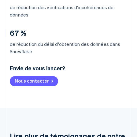
de réduction des vérifications d'incohérences de
données
67 %
de réduction du délai d'obtention des données dans
Snowflake
Envie de vous lancer?
Allemagne
Nous contacter
Deutsch
English
Australie
English
Autriche
Deutsch
English
Belgique
Nederlands
Français
Deutsch
English
Brésil
Português
English
Lire plus de témoignages de notre
Bulgarie