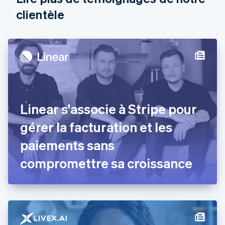
English
clientèle
Canada
English
Français
Chine continentale
简体中文
English
Chypre
English
Croatie
English
Italiano
Danemark
Linear s'associe à Stripe pour
English
Émirats arabes unis
gérer la facturation et les
English
paiements sans
Espagne
Español
English
compromettre sa croissance
Estonie
English
États-Unis
English
Español
简体中文
Finlande
English
Svenska
France