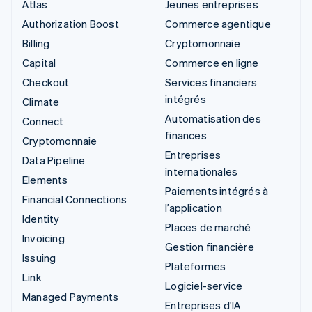
Atlas
Jeunes entreprises
Authorization Boost
Commerce agentique
Billing
Cryptomonnaie
Capital
Commerce en ligne
Checkout
Services financiers
intégrés
Climate
Automatisation des
Connect
finances
Cryptomonnaie
Entreprises
Data Pipeline
internationales
Elements
Paiements intégrés à
Financial Connections
l’application
Identity
Places de marché
Invoicing
Gestion financière
Issuing
Plateformes
Link
Logiciel-service
Managed Payments
Entreprises d'IA