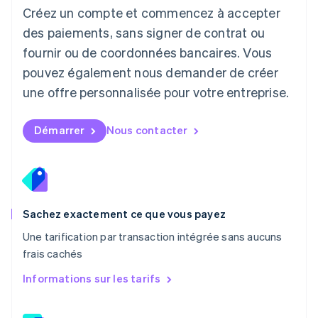
Créez un compte et commencez à accepter
Français
Deutsch
English
Malaisie
des paiements, sans signer de contrat ou
English
简体中文
fournir ou de coordonnées bancaires. Vous
Malte
pouvez également nous demander de créer
English
Mexique
une offre personnalisée pour votre entreprise.
Español
English
Norvège
English
Démarrer
Nous contacter
Nouvelle-Zélande
English
Pays-Bas
Nederlands
English
Pologne
English
Sachez exactement ce que vous payez
Portugal
Une tarification par transaction intégrée sans aucuns
Português
English
frais cachés
RAS de Hong Kong, Chine
English
简体中文
Informations sur les tarifs
République tchèque
English
Roumanie