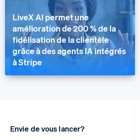
Français
English
Gibraltar
LiveX AI permet une
English
Grèce
amélioration de 200 % de la
English
Hongrie
fidélisation de la clientèle
English
grâce à des agents IA intégrés
Inde
English
à Stripe
Irlande
English
Italie
Italiano
English
Japon
日本語
English
Lettonie
English
Liechtenstein
Deutsch
English
Envie de vous lancer?
Lituanie
English
Luxembourg