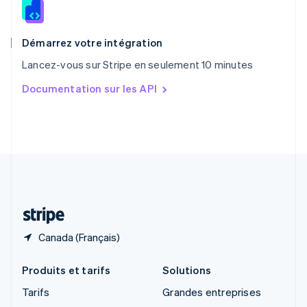
English
Royaume-Uni
English
Démarrez votre intégration
Singapour
Lancez-vous sur Stripe en seulement 10 minutes
English
简体中文
Slovaquie
Documentation sur les API
English
Slovénie
English
Italiano
Suède
Svenska
English
Suisse
Deutsch
Français
Italiano
English
Thaïlande
ไทย
English
Canada (Français)
Produits et tarifs
Solutions
Tarifs
Grandes entreprises