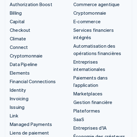
Authorization Boost
Commerce agentique
Billing
Cryptomonnaie
Capital
E-commerce
Checkout
Services financiers
intégrés
Climate
Automatisation des
Connect
opérations financières
Cryptomonnaie
Entreprises
Data Pipeline
internationales
Elements
Paiements dans
Financial Connections
l’application
Identity
Marketplaces
Invoicing
Gestion financière
Issuing
Plateformes
Link
SaaS
Managed Payments
Entreprises d'IA
Liens de paiement
Économie des créateurs