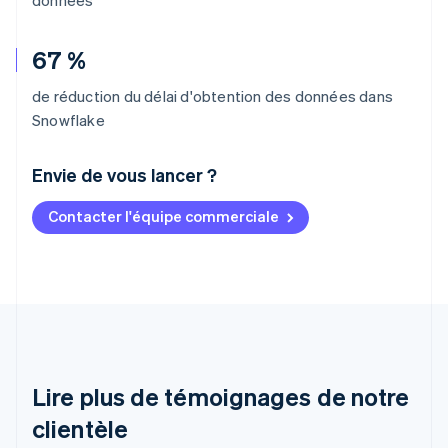
67 %
de réduction du délai d'obtention des données dans
Snowflake
Envie de vous lancer ?
Contacter l'équipe commerciale
Allemagne
Deutsch
English
Australie
English
Autriche
Deutsch
English
Belgique
Nederlands
Français
Deutsch
English
Brésil
Lire plus de témoignages de notre
Português
English
clientèle
Bulgarie
English