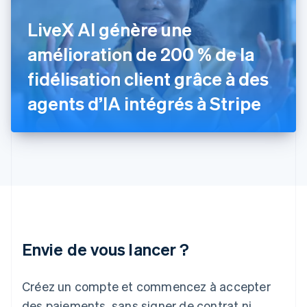
Gibraltar
LiveX AI génère une
English
Grèce
amélioration de 200 % de la
English
Hongrie
fidélisation client grâce à des
English
Inde
agents d’IA intégrés à Stripe
English
Irlande
English
Italie
Italiano
English
Japon
日本語
English
Lettonie
English
Liechtenstein
Envie de vous lancer ?
Deutsch
English
Lituanie
English
Créez un compte et commencez à accepter
Luxembourg
des paiements, sans signer de contrat ni
Français
Deutsch
English