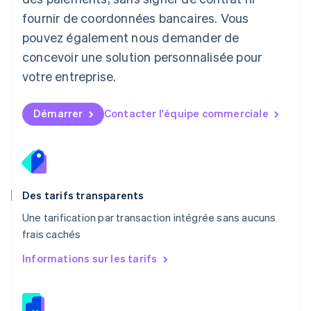
Malaisie
fournir de coordonnées bancaires. Vous
English
简体中文
pouvez également nous demander de
Malte
concevoir une solution personnalisée pour
English
Mexique
votre entreprise.
Español
English
Norvège
English
Démarrer
Contacter l'équipe commerciale
Nouvelle-Zélande
English
Pays-Bas
Nederlands
English
Pologne
English
Des tarifs transparents
Portugal
Une tarification par transaction intégrée sans aucuns
Português
English
frais cachés
R.A.S. de Hong Kong, Chine
English
简体中文
Informations sur les tarifs
République tchèque
English
Roumanie
English