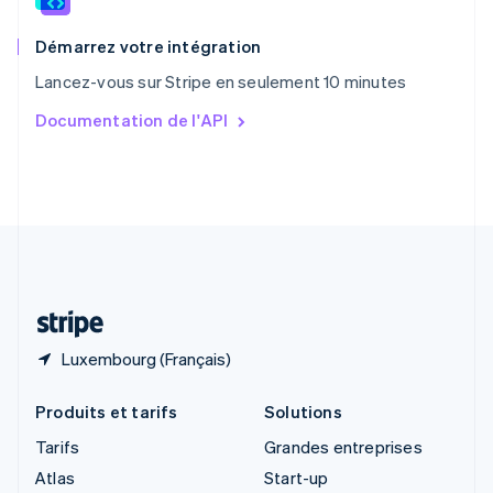
Royaume-Uni
English
Démarrez votre intégration
Singapour
Lancez-vous sur Stripe en seulement 10 minutes
English
简体中文
Slovaquie
Documentation de l'API
English
Slovénie
English
Italiano
Suède
Svenska
English
Suisse
Deutsch
Français
Italiano
English
Thaïlande
ไทย
English
Luxembourg (Français)
Produits et tarifs
Solutions
Tarifs
Grandes entreprises
Atlas
Start-up