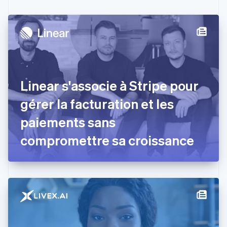
Canada
English
Français
Chine continentale
简体中文
English
Chypre
English
Croatie
English
Italiano
Linear s'associe à Stripe pour
Danemark
gérer la facturation et les
English
Émirats arabes unis
paiements sans
English
Espagne
compromettre sa croissance
Español
English
Estonie
English
États-Unis
English
Español
简体中文
Finlande
English
Svenska
France
Français
English