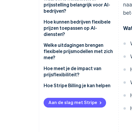
naa
prijsstelling belangrijk voor AI-
bedrijven?
bet
Lagere instapdrempel
Hoe kunnen bedrijven flexibele
Wat
prijzen toepassen op AI-
Eenvoudig beheer van variabele
diensten?
kosten
Gestaffelde tarieven
Welke uitdagingen brengen
Prijs die is gekoppeld aan de
flexibele prijsmodellen met zich
waarde voor de klant
Tarieven op basis van gebruik
mee?
Meer oplossingen op maat
Creditsystemen
Een maatstaf kiezen
Hoe meet je de impact van
prijsflexibiliteit?
Sterkere klantrelaties
Resultaatgerichte modellen
Hoge rekeningen
Hoe Stripe Billing je kan helpen
Trackinginfrastructuur:
Omzetvolatiliteit
Aan de slag met Stripe
Complexe constructies
Margedruk