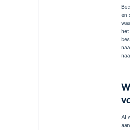
Bed
en 
waa
het
bes
naa
naa
Wa
v
AI 
aan