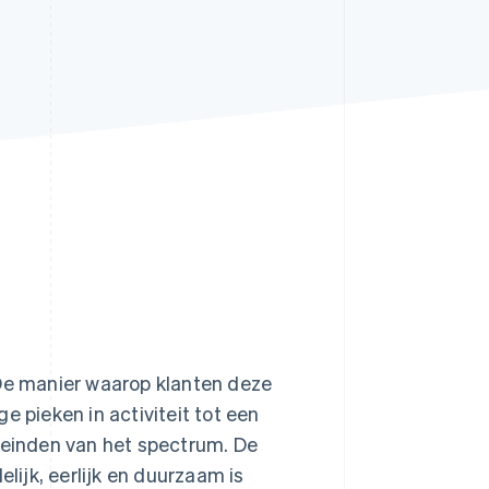
Stripe Sessions 2026
Ontdek hoe Stripe de
economische
infrastructuur voor AI
bouwt.
Nu bekijken
 De manier waarop klanten deze
e pieken in activiteit tot een
iteinden van het spectrum. De
elijk, eerlijk en duurzaam is