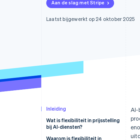
Aan de slag met Stripe
Link
Versneld afrekenen
Financial Connections
Laatst bijgewerkt op 24 oktober 2025
Data gekoppelde rekeningen
Inleiding
AI-
pro
Wat is flexibiliteit in prijsstelling
bij AI-diensten?
eno
uit
Waarom is flexibiliteit in