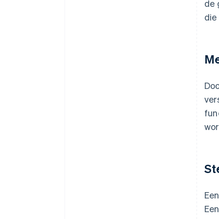
de 
die
Me
Doo
ver
fun
wor
St
Een
Een