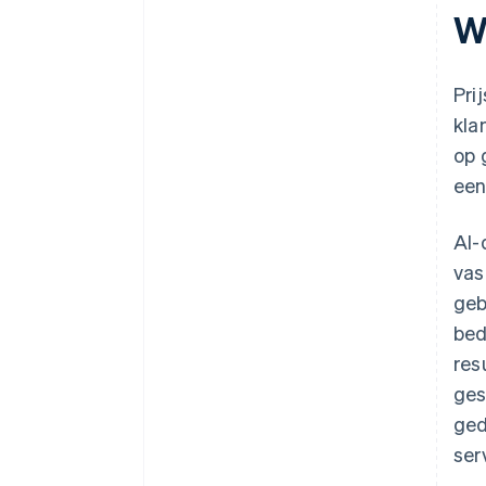
Wa
Pri
kla
op 
een
AI-
vas
geb
bed
res
ges
ged
ser