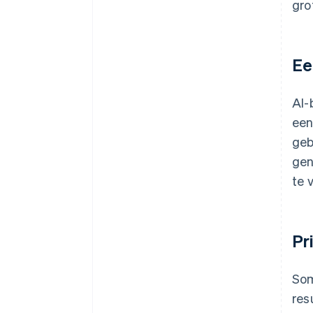
gro
Ee
AI-
een
geb
gen
te 
Pr
Som
res