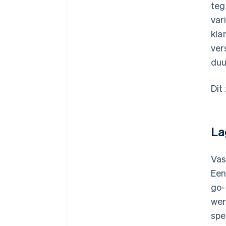
teg
var
kla
ver
duu
Dit
La
Vas
Een
go-
wer
spe