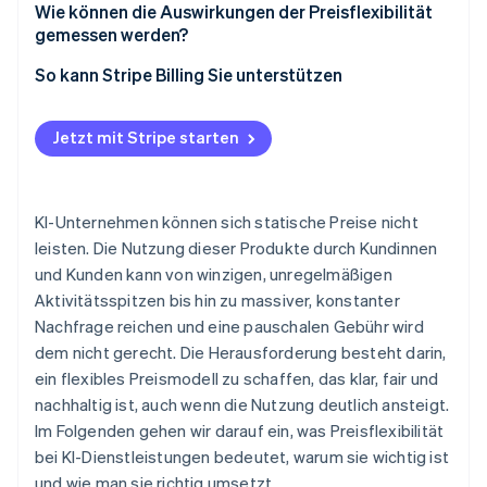
Auswahl einer Metrik
Wie können die Auswirkungen der Preisflexibilität
Stärkere Kundenbeziehungen
Kreditsysteme
gemessen werden?
Unerwartet hohe Rechnungen
Ergebnisbasierte Modelle
So kann Stripe Billing Sie unterstützen
Infrastruktur zur Nachverfolgung
Umsatzvolatilität
Jetzt mit Stripe starten
Komplexe Builds
Margendruck
KI-Unternehmen können sich statische Preise nicht
leisten. Die Nutzung dieser Produkte durch Kundinnen
und Kunden kann von winzigen, unregelmäßigen
Aktivitätsspitzen bis hin zu massiver, konstanter
Nachfrage reichen und eine pauschalen Gebühr wird
dem nicht gerecht. Die Herausforderung besteht darin,
ein flexibles Preismodell zu schaffen, das klar, fair und
nachhaltig ist, auch wenn die Nutzung deutlich ansteigt.
Im Folgenden gehen wir darauf ein, was Preisflexibilität
bei KI-Dienstleistungen bedeutet, warum sie wichtig ist
und wie man sie richtig umsetzt.