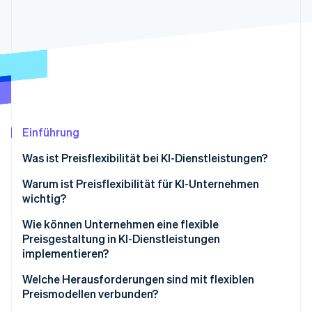
Betrugsprävention
Ecosystem
Atlas
Start-up-Gründung
Partner
Stripe App-Marktplatz
Climate
CO₂-Entnahme
Identity
Online-Identitätsprüfung
Einführung
Was ist Preisflexibilität bei KI-Dienstleistungen?
Warum ist Preisflexibilität für KI-Unternehmen
Stripe-Sessions 2026
wichtig?
Erfahren Sie, wie Stripe Lösungen für die Wirts
Jetzt ansehen
Niedrige Einstiegshürde
Wie können Unternehmen eine flexible
Preisgestaltung in KI-Dienstleistungen
Einfaches variables Kostenmanagement
implementieren?
Preis, der an den Kundennutzen gebunden ist
Staffelpreise
Welche Herausforderungen sind mit flexiblen
Preismodellen verbunden?
Mehr kundenspezifische Lösungen
Nutzungsbasierte Preisgestaltung