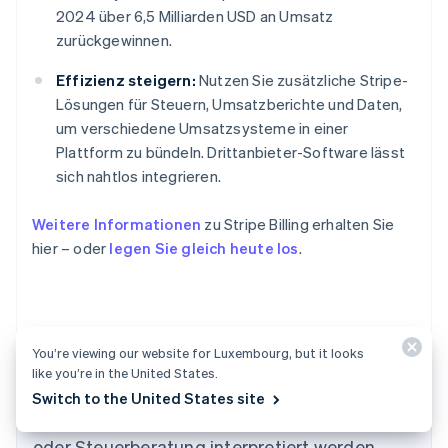
2024 über 6,5 Milliarden USD an Umsatz
zurückgewinnen.
Effizienz steigern:
Nutzen Sie zusätzliche Stripe-
Lösungen für Steuern, Umsatzberichte und Daten,
um verschiedene Umsatzsysteme in einer
Plattform zu bündeln. Drittanbieter-Software lässt
sich nahtlos integrieren.
Weitere Informationen
zu Stripe Billing erhalten Sie
hier – oder
legen Sie gleich heute los
.
You’re viewing our website for Luxembourg, but it looks
Der Inhalt dieses Artikels dient nur zu
like you’re in the United States.
allgemeinen Informations- und
Switch to the United States site
Australien
Bildungszwecken und sollte nicht als Rechts-
English
Belgien
oder Steuerberatung interpretiert werden.