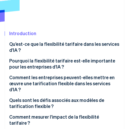
Découvrez les prochaines évolutions
Commerce en ligne
Radar
Prévention de la fraude
Écosystème
Atlas
Constitution de start-up
Introduction
Partenaires
Climate
Stripe App Marketplace
Qu’est-ce que la flexibilité tarifaire dans les services
Élimination du carbone
d’IA ?
Identity
Vérification de l'identité
Pourquoi la flexibilité tarifaire est-elle importante
pour les entreprises d’IA ?
Facilité d’installation
Comment les entreprises peuvent-elles mettre en
œuvre une tarification flexible dans les services
Gestion simple des coûts variables
d’IA ?
Stripe Sessions 2026
Une tarification liée à la valeur client
Découvrez comment Stripe construit l’infrastructure écono
Tarification échelonnée
Quels sont les défis associés aux modèles de
Regarder la vidéo
tarification flexible ?
Plus de solutions personnalisées
Tarification à l’utilisation
Choisir un indicateur
Comment mesurer l’impact de la flexibilité
Relations plus solides avec les clients
Systèmes de crédit
tarifaire ?
Surprise à la facturation