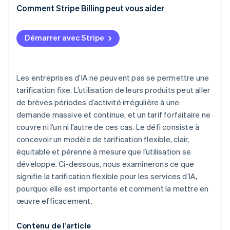
Modèles fondés sur les résultats
Comment Stripe Billing peut vous aider
Infrastructure de suivi
Volatilité des revenus
Démarrer avec Stripe
Conceptions complexes
Pression sur les marges
Les entreprises d’IA ne peuvent pas se permettre une
tarification fixe. L’utilisation de leurs produits peut aller
de brèves périodes d’activité irrégulière à une
demande massive et continue, et un tarif forfaitaire ne
couvre ni l’un ni l’autre de ces cas. Le défi consiste à
concevoir un modèle de tarification flexible, clair,
équitable et pérenne à mesure que l’utilisation se
développe. Ci-dessous, nous examinerons ce que
signifie la tarification flexible pour les services d’IA,
pourquoi elle est importante et comment la mettre en
œuvre efficacement.
Contenu de l’article