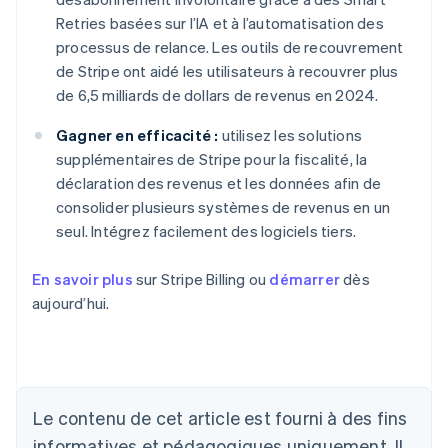
Retries basées sur l’IA et à l’automatisation des
processus de relance. Les outils de recouvrement
de Stripe ont aidé les utilisateurs à recouvrer plus
de 6,5 milliards de dollars de revenus en 2024.
Gagner en efficacité :
utilisez les solutions
supplémentaires de Stripe pour la fiscalité, la
déclaration des revenus et les données afin de
consolider plusieurs systèmes de revenus en un
seul. Intégrez facilement des logiciels tiers.
En savoir plus
sur Stripe Billing ou
démarrer
dès
aujourd’hui.
Le contenu de cet article est fourni à des fins
Allemagne
Deutsch
English
informatives et pédagogiques uniquement. Il