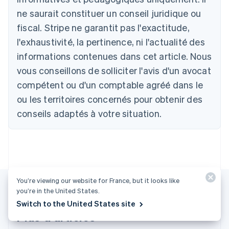
Australie
ne saurait constituer un conseil juridique ou
English
Autriche
fiscal. Stripe ne garantit pas l'exactitude,
Deutsch
English
l'exhaustivité, la pertinence, ni l'actualité des
Belgique
informations contenues dans cet article. Nous
Nederlands
Français
Deutsch
English
Brésil
vous conseillons de solliciter l'avis d'un avocat
Português
English
compétent ou d'un comptable agréé dans le
Bulgarie
ou les territoires concernés pour obtenir des
English
Canada
conseils adaptés à votre situation.
English
Français
Chine continentale
简体中文
English
Chypre
English
Croatie
English
Italiano
You’re viewing our website for France, but it looks like
Danemark
you’re in the United States.
English
Switch to the United States site
Émirats arabes unis
Plus d'articles
English