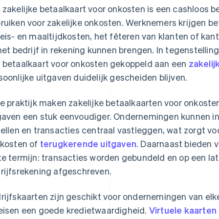
 zakelijke betaalkaart voor onkosten is een cashloos b
ruiken voor zakelijke onkosten. Werknemers krijgen b
reis- en maaltijdkosten, het fêteren van klanten of k
 het bedrijf in rekening kunnen brengen. In tegenstelling
 betaalkaart voor onkosten gekoppeld aan een
zakelij
soonlijke uitgaven duidelijk gescheiden blijven.
de praktijk maken zakelijke betaalkaarten voor onkoste
gaven een stuk eenvoudiger. Ondernemingen kunnen in
tellen en transacties centraal vastleggen, wat zorgt v
skosten of
terugkerende uitgaven
. Daarnaast bieden v
te termijn: transacties worden gebundeld en op een l
rijfsrekening afgeschreven.
rijfskaarten zijn geschikt voor ondernemingen van el
eisen een goede kredietwaardigheid.
Virtuele kaarten