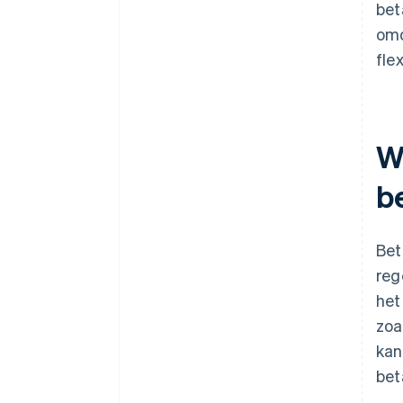
bet
omd
fle
W
b
Bet
reg
het
zoa
kan
bet