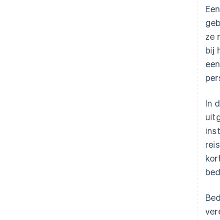
Een
geb
ze 
bij
een
per
In 
uit
ins
rei
kor
bed
Bed
ver