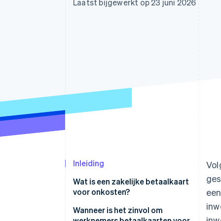
Laatst bijgewerkt op 23 juni 2026
Link
Versneld afrekenen
Financial Connections
Data gekoppelde rekeningen
Inleiding
Vol
ges
Wat is een zakelijke betaalkaart
voor onkosten?
een
inw
Wanneer is het zinvol om
inw
werknemers betaalkaarten voor