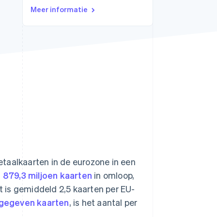
Meer informatie
Stripe Sessions 2026
Ontdek hoe Stripe de
economische
infrastructuur voor AI
bouwt.
Nu bekijken
etaalkaarten in de eurozone in een
l
879,3 miljoen kaarten
in omloop,
at is gemiddeld 2,5 kaarten per EU-
tgegeven kaarten
, is het aantal per