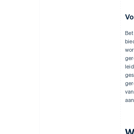
Vo
Bet
bie
wor
ger
lei
ges
ger
van
aan
W