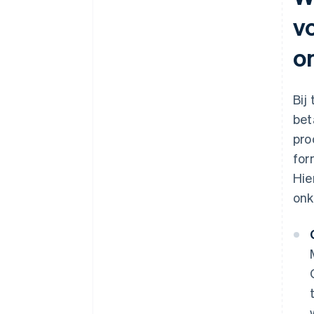
v
o
Bij
bet
pro
for
Hie
onk