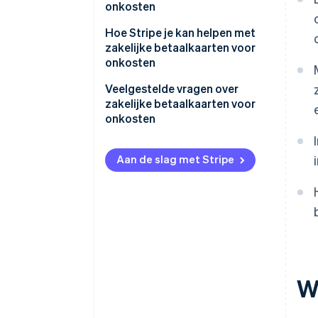
Persoonlijke uitgaven
onkosten
Vereisten voor administratie en
documentatie
Persoonlijke uitgaven op
Hoe Stripe je kan helpen met
zakelijke betaalkaarten voor
zakelijke betaalkaarten voor
onkosten
onkosten
Onvoldoende documentatie
Geef individuele kaarten uit
Veelgestelde vragen over
zakelijke betaalkaarten voor
Gebrek aan coördinatie en
Verhoog de operationele
onkosten
toezicht
efficiëntie
Gebrek aan duidelijke toewijzing
Zorg voor transparantie en
Aan de slag met Stripe
van onkosten
controle over de uitgaven
Vergroot de
inkomstenmogelijkheden
W