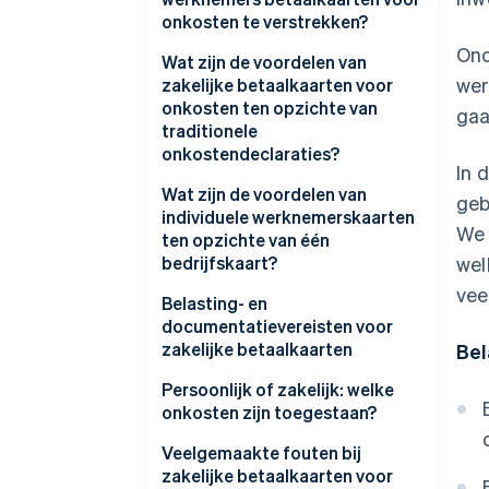
onkosten te verstrekken?
Ond
Voordelen voor je
Wat zijn de voordelen van
wer
boekhoudteam
zakelijke betaalkaarten voor
onkosten ten opzichte van
gaa
traditionele
onkostendeclaraties?
In 
Wat zijn de voordelen van
geb
individuele werknemerskaarten
We 
ten opzichte van één
bedrijfskaart?
wel
vee
Belasting- en
documentatievereisten voor
zakelijke betaalkaarten
Bel
Fiscale behandeling van
Persoonlijk of zakelijk: welke
uitgaven
onkosten zijn toegestaan?
Belasting toegevoegde waarde
Zakelijke uitgaven
Veelgemaakte fouten bij
(btw) en fiscale aftrekbaarheid
zakelijke betaalkaarten voor