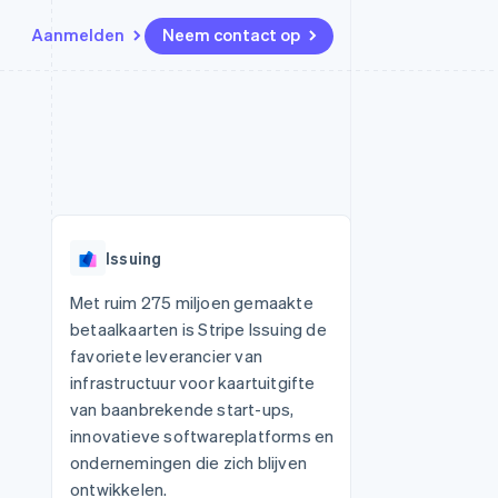
Aanmelden
Neem contact op
Bronnen
Ecosysteem
Contact
marktplaatsen
Meer
App-integraties
Partners
Neem contact op
Product roadmap
Voorbeelden van code
Stripe App Marketplace
Partner worden
Ontdek wat er in het verschiet
or platforms
Developerblog
ligt
r platforms
API-status
financiële
Radar
Issuing
Fraudepreventie
tuele kaarten
Atlas
ing
Met ruim 275 miljoen gemaakte
Oprichting van een start-up
betaalkaarten is Stripe Issuing de
Climate
favoriete leverancier van
CO₂-verwijdering
infrastructuur voor kaartuitgifte
Identity
van baanbrekende start-ups,
Online identiteitsverificatie
innovatieve softwareplatforms en
ondernemingen die zich blijven
ontwikkelen.