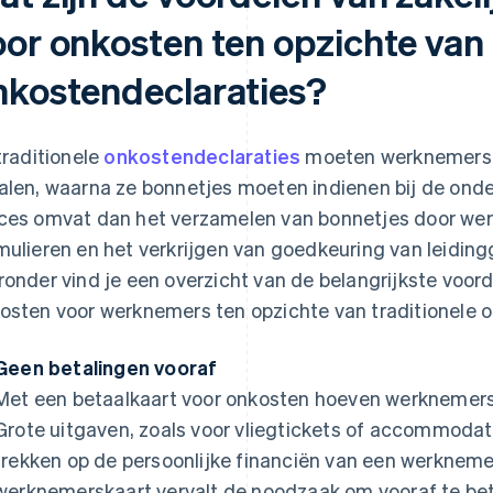
oor onkosten ten opzichte van 
nkostendeclaraties?
 traditionele
onkostendeclaraties
moeten werknemers za
alen, waarna ze bonnetjes moeten indienen bij de ond
ces omvat dan het verzamelen van bonnetjes door werk
mulieren en het verkrijgen van goedkeuring van leidi
ronder vind je een overzicht van de belangrijkste voor
osten voor werknemers ten opzichte van traditionele 
Geen betalingen vooraf
Met een betaalkaart voor onkosten hoeven werknemers
Grote uitgaven, zoals voor vliegtickets of accommodati
trekken op de persoonlijke financiën van een werkneme
werknemerskaart vervalt de noodzaak om vooraf te b