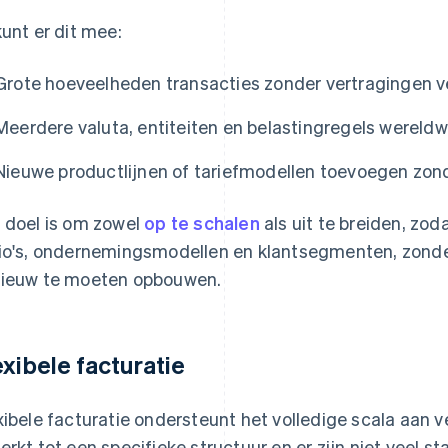
kunt er dit mee:
Grote hoeveelheden transacties zonder vertragingen 
Meerdere valuta, entiteiten en belastingregels wereld
Nieuwe productlijnen of tariefmodellen toevoegen zond
 doel is om zowel
op te schalen
als uit te breiden, zod
io's, ondernemingsmodellen en klantsegmenten, zonde
ieuw te moeten opbouwen.
exibele facturatie
xibele facturatie ondersteunt het volledige scala aan v
erkt tot een specifieke structuur en er zijn niet veel 