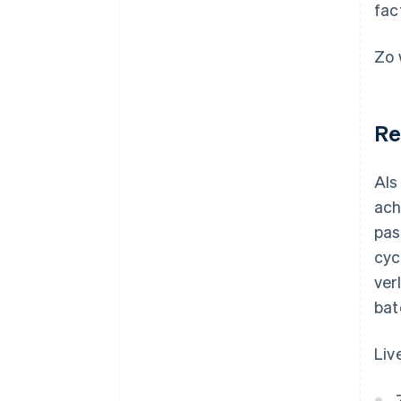
fac
Zo 
Re
Als
ach
pas
cyc
ver
bat
Liv