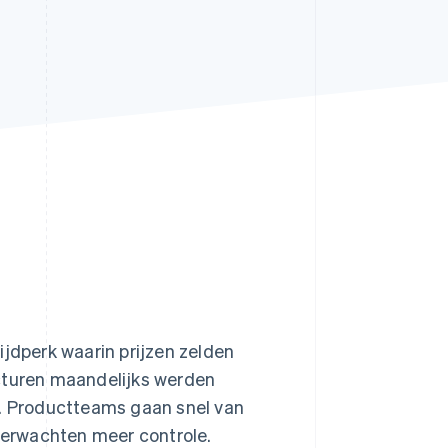
Stripe Sessions 2026
Ontdek hoe Stripe de
economische
infrastructuur voor AI
bouwt.
Nu bekijken
ijdperk waarin prijzen zelden
acturen maandelijks werden
. Productteams gaan snel van
 verwachten meer controle.