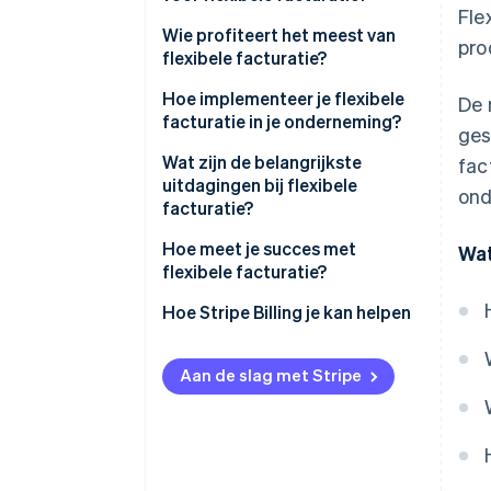
Integratie
Fle
Niet-technische teams kunnen
Wie profiteert het meest van
pro
Schaalbaarheid
tarieven en tariefplannen
flexibele facturatie?
beheren
Flexibele facturatie
Hoe implementeer je flexibele
De 
Het ondersteunt de modellen
facturatie in je onderneming?
ges
die je klanten verwachten
Je problemen in kaart brengen
Wat zijn de belangrijkste
fac
Het verbetert de klantervaring
uitdagingen bij flexibele
ond
Het juiste team samenstellen
facturatie?
Het haalt meer inkomsten terug
Kies een platform dat is
Migreren vanuit verouderde
Hoe meet je succes met
Wat
Het schaalt op zonder dat je
ontwikkeld voor je onderneming
systemen
flexibele facturatie?
meer mensen hoeft aan te
Migreren met intentie
nemen
Rommelige integratie
Hoe Stripe Billing je kan helpen
Begin vroeg met training en blijf
Interne acceptatie
verbeteren
Aan de slag met Stripe
Slechte begeleiding