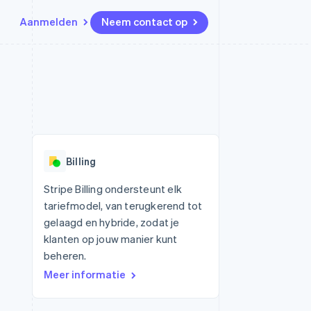
Aanmelden
Neem contact op
Bronnen
Ecosysteem
Contact
marktplaatsen
Meer
App-integraties
Partners
Neem contact op
Product roadmap
Voorbeelden van code
Stripe App Marketplace
Partner worden
Ontdek wat er in het verschiet
or platforms
Developerblog
ligt
r platforms
API-status
financiële
Radar
Billing
Fraudepreventie
tuele kaarten
Atlas
ing
Stripe Billing ondersteunt elk
Oprichting van een start-up
tariefmodel, van terugkerend tot
Climate
gelaagd en hybride, zodat je
CO₂-verwijdering
klanten op jouw manier kunt
Identity
beheren.
Online identiteitsverificatie
Meer informatie