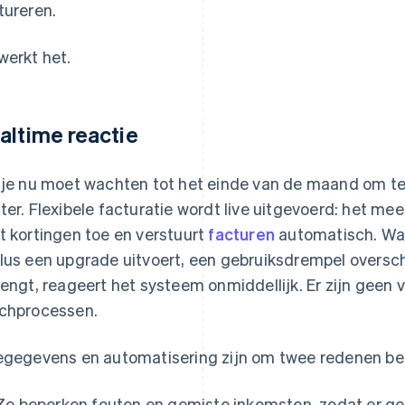
tureren.
werkt het.
altime reactie
 je nu moet wachten tot het einde van de maand om te z
ter. Flexibele facturatie wordt live uitgevoerd: het mee
t kortingen toe en verstuurt
facturen
automatisch. Wa
lus een upgrade uitvoert, een gebruiksdrempel oversc
lengt, reageert het systeem onmiddellijk. Er zijn geen
chprocessen.
egegevens en automatisering zijn om twee redenen bel
Ze beperken fouten en gemiste inkomsten, zodat er ge