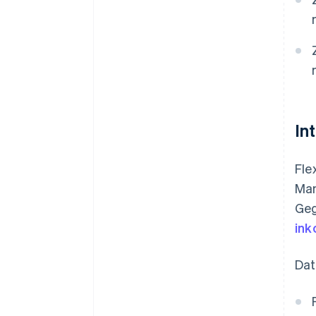
In
Fle
Man
Geg
in
Dat