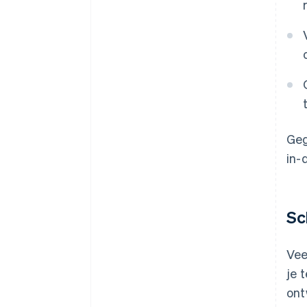
Geg
in-
Sc
Vee
je 
ont