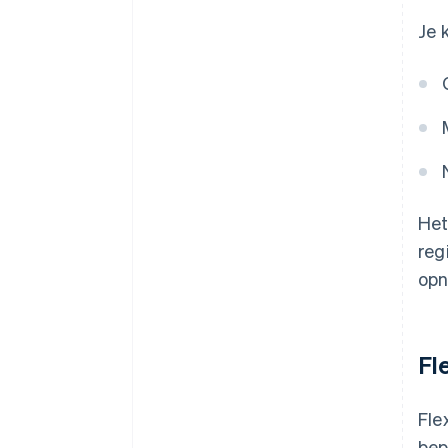
Je 
Het
reg
opn
Fl
Fle
bep