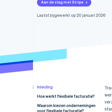
Aan de slag met Stripe
Link
Versneld afrekenen
Financial Connections
Laatst bijgewerkt op 20 januari 2026
Data gekoppelde rekeningen
Inleiding
Tra
wer
Hoe werkt flexibele facturatie?
ver
Realtime reactie
Waarom kiezen ondernemingen
sta
voor flexibele facturatie?