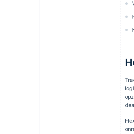
H
Tra
log
opz
dea
Fle
onm