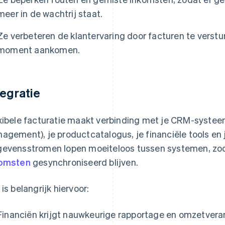
meer in de wachtrij staat.
Ze verbeteren de klantervaring door facturen te versture
moment aankomen.
tegratie
xibele facturatie maakt verbinding met je CRM-syste
agement), je productcatalogus, je financiële tools en 
evensstromen lopen moeiteloos tussen systemen, zoda
komsten
gesynchroniseerd blijven.
 is belangrijk hiervoor:
Financiën krijgt nauwkeurige rapportage en omzetvera