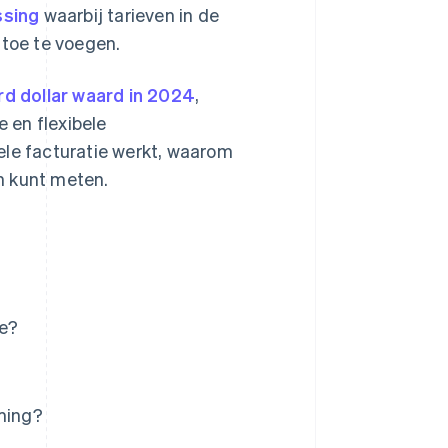
ssing
waarbij tarieven in de
 toe te voegen.
ard dollar waard in 2024
,
 en flexibele
ele facturatie werkt, waarom
n kunt meten.
ie?
eming?