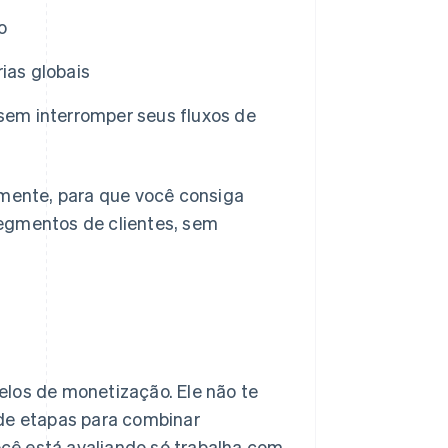
o
ias globais
 sem interromper seus fluxos de
lmente, para que você consiga
segmentos de clientes, sem
elos de monetização. Ele não te
 de etapas para combinar
ocê está avaliando só trabalha com