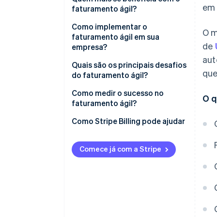
Escalabilidade
em 
podem gerenciar preços e
faturamento ágil?
planos
Flexibilidade no faturamento
Como implementar o
O m
Ele aceita os modelos
faturamento ágil em sua
de
esperados pelos clientes
empresa?
aut
Ele melhora a experiência do
Descreva seus problemas
Quais são os principais desafios
que
cliente
do faturamento ágil?
Monte a equipe certa
Ele recupera mais receitas
Migração de sistemas
Como medir o sucesso no
O q
Escolha uma plataforma
obsoletos
faturamento ágil?
Ele se redimensiona sem
desenvolvida para a sua
aumentar o número de
empresa
Integração confusa
Como Stripe Billing pode ajudar
funcionários
Migre com intenção
Adoção interna
Comece já com a Stripe
Treine com antecedência e
Governança ruim
melhore constantemente