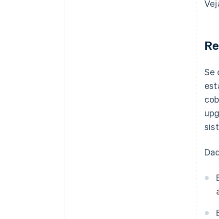
Vej
Re
Se 
est
cob
upg
sis
Dad