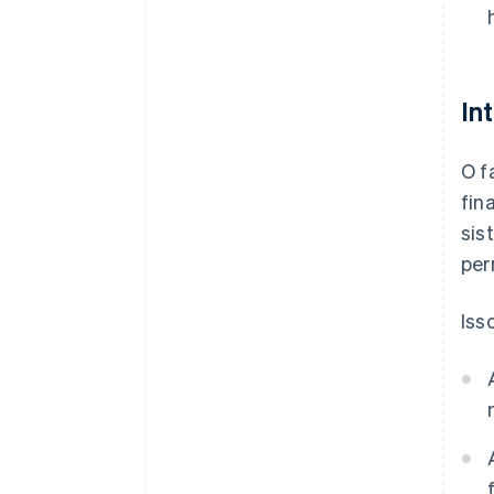
In
O f
fin
sis
per
Iss