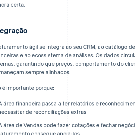
hora certa.
tegração
aturamento ágil se integra ao seu CRM, ao catálogo d
anceiras e ao ecossistema de análises. Os dados circu
temas, garantindo que preços, comportamento do cl
maneçam sempre alinhados.
o é importante porque:
A área financeira passa a ter relatórios e reconhecime
necessitar de reconciliações extras
A área de Vendas pode fazer cotações e fechar negóci
faturamento consegue apoiá-los.