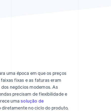
Stripe Sessions 2026
Veja como a Stripe está
construindo a
infraestrutura
econômica da IA.
Assista agora
para uma época em que os preços
aixas fixas e as faturas eram
 dos negócios modernos. As
ndas precisam de flexibilidade e
ferece uma
solução de
 diretamente no ciclo do produto,