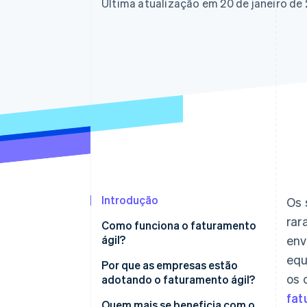
Authorization Boost
Última atualização em 20 de janeiro de
Otimizações de aceitação
Link
Checkout acelerado
Financial Connections
Dados de contas vinculadas
Introdução
Os 
rar
Como funciona o faturamento
ágil?
env
equ
Resposta em tempo real
Por que as empresas estão
os 
adotando o faturamento ágil?
Integração
fat
Equipes que não são técnicas
Quem mais se beneficia com o