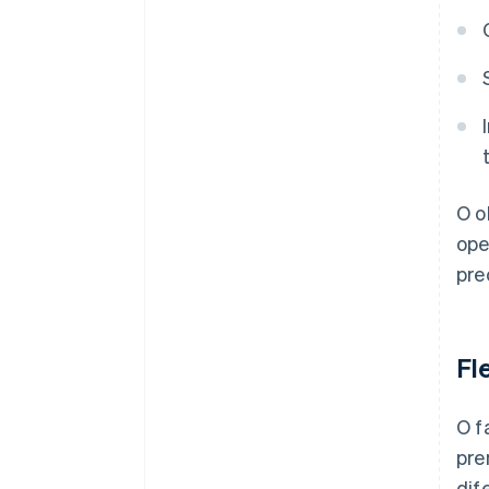
O o
ope
pre
Fl
O f
pre
dif