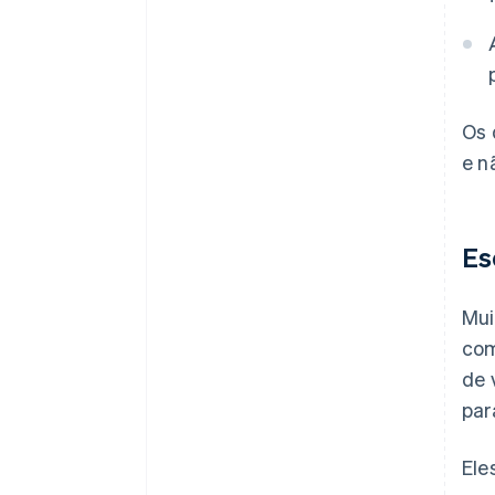
Os 
e n
Es
Mui
com
de 
par
Ele