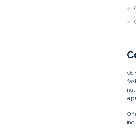
C
Os 
faz
nat
e p
O f
inc