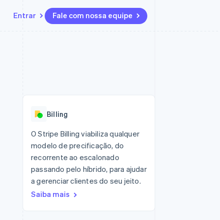
Entrar
Fale com nossa equipe
Recursos
Ecossistema
Contato
 marketplaces
Mais
Integrações de aplicativos
Parceiros
Fale com a equipe de vendas
Product roadmap
sões
Exemplos de códigos
Stripe App Marketplace
Seja um parceiro
Veja o que está chegando
ara plataformas
Blog de desenvolvedores
 platforms
zer
Status da API
Radar
ceiros
Prevenção de fraudes
Billing
Atlas
ativos
 e virtuais
Incorporação de startups
O Stripe Billing viabiliza qualquer
modelo de precificação, do
Climate
Remoção de carbono
recorrente ao escalonado
passando pelo híbrido, para ajudar
Identity
Verificação de identidade
a gerenciar clientes do seu jeito.
Saiba mais