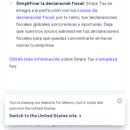
Simplificar la declaración fiscal:
Stripe Tax se
integra a la perfección con los
socios de
declaración fiscal
, por lo tanto, tus declaraciones
fiscales globales son precisas y oportunas. Deja
que nuestros socios administren tus declaraciones
fiscales para que puedas concentrarte en hacer
crecer tu empresa.
Obtén más información
sobre Stripe Tax o
empieza
hoy.
El contenido de este artículo tiene solo fines
You’re viewing our website for Mexico, but it looks like
informativos y educativos generales y no
you’re in the United States.
debe interpretarse como asesoramiento legal
Switch to the United States site
Alemania
o fiscal. Stripe no garantiza la exactitud, la
Deutsch
English