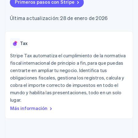
Authorization
Primeros pasos con Stripe
Recognition
Empresa
Gestión del dinero
Gestionar
Boost
Automatización
Plataformas
suscripciones
Optimizaciones
contable
Hoja de ruta del
SaaS
Ofrecer cobro por
Última actualización: 28 de enero de 2026
de aceptación
Stripe Sigma
producto
consumo
Link
Informes
Conferencia anual
Emitir tarjetas
Proceso de
personalizados
Sessions
respaldadas por
compra
Data Pipeline
Empleos
monedas estables
Por sector
acelerado
Sincronización
Sala de prensa
Tax
Aprovisiona y gestiona
de datos
Stripe Press
servicios con agentes
Empresas de IA
Stripe Tax automatiza el cumplimiento de la normativa
Economía de los
fiscal internacional de principio a fin, para que puedas
creadores
centrarte en ampliar tu negocio. Identifica tus
Juegos
Contacto
Más
Recursos
Hostelería, viajes y ocio
obligaciones fiscales, gestiona los registros, calcula y
Product roadmap
Contacta con ventas
cobra el importe correcto de impuestos en todo el
Ver lo que viene
Seguros
Integraciones de
Conviértete en socio
mundo y habilita las presentaciones, todo en un solo
Medios de
aplicaciones
Radar
comunicación y
Ejemplos de código
lugar.
Prevención de fraude
entretenimiento
Blog de
Más información
Organizaciones sin
desarrolladores
Atlas
fines de lucro
Estado de la API
Constitución de una startup
Servicios
Climate
profesionales
Eliminación de dióxido de carbono
Sector público
Minorista