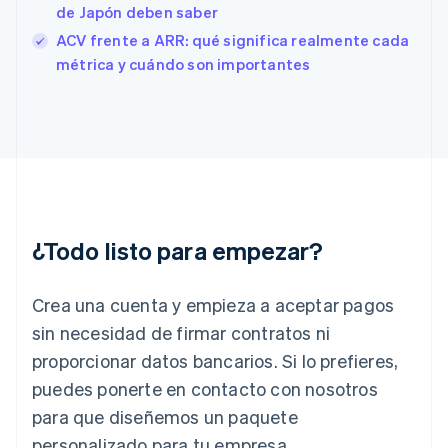
de Japón deben saber
Finlandia
English
Svenska
ACV frente a ARR: qué significa realmente cada
Francia
métrica y cuándo son importantes
Français
English
Gibraltar
English
Grecia
English
Hungría
English
India
English
¿Todo listo para empezar?
Irlanda
English
Crea una cuenta y empieza a aceptar pagos
Italia
Italiano
English
sin necesidad de firmar contratos ni
Japón
proporcionar datos bancarios. Si lo prefieres,
日本語
English
Letonia
puedes ponerte en contacto con nosotros
English
para que diseñemos un paquete
Liechtenstein
personalizado para tu empresa.
Deutsch
English