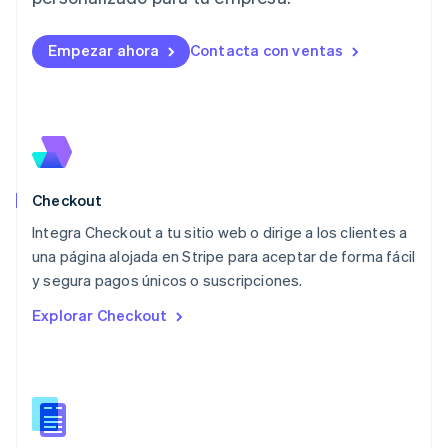
Lituania
English
Empezar ahora
Contacta con ventas
Luxemburgo
Français
Deutsch
English
Malasia
English
简体中文
Malta
English
México
Español
English
Checkout
Noruega
Integra Checkout a tu sitio web o dirige a los clientes a
English
una página alojada en Stripe para aceptar de forma fácil
Nueva Zelandia
English
y segura pagos únicos o suscripciones.
Países Bajos
Explorar Checkout
Nederlands
English
Polonia
English
Portugal
Português
English
RAE de Hong Kong, China
English
简体中文