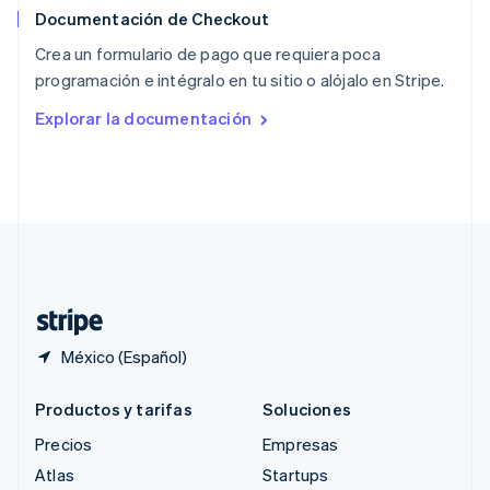
Documentación de Checkout
Reino Unido
English
Crea un formulario de pago que requiera poca
República Checa
programación e intégralo en tu sitio o alójalo en Stripe.
English
Rumania
Explorar la documentación
English
Singapur
English
简体中文
Suecia
Svenska
English
Suiza
Deutsch
Français
Italiano
English
Tailandia
ไทย
English
México (Español)
Productos y tarifas
Soluciones
Precios
Empresas
Atlas
Startups