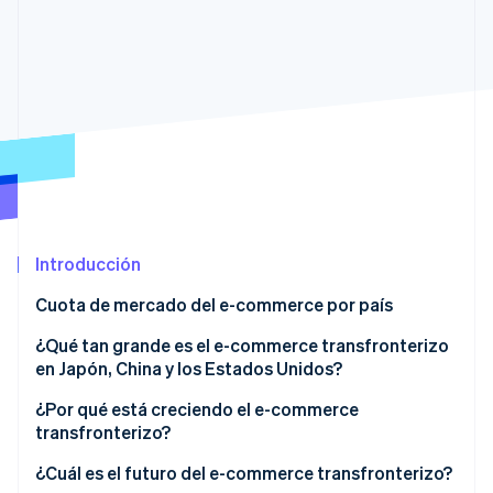
Ecosistema
Sesiones de Stripe 2026
Socios
Descubre cómo Stripe construye la infraestructura económi
Stripe App Marketplace
Mirar ahora
Introducción
Cuota de mercado del e-commerce por país
¿Qué tan grande es el e-commerce transfronterizo
en Japón, China y los Estados Unidos?
¿Por qué está creciendo el e-commerce
transfronterizo?
La difusión de información a través de las redes
¿Cuál es el futuro del e-commerce transfronterizo?