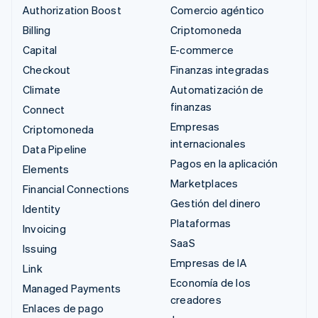
Authorization Boost
Comercio agéntico
Billing
Criptomoneda
Capital
E-commerce
Checkout
Finanzas integradas
Climate
Automatización de
finanzas
Connect
Empresas
Criptomoneda
internacionales
Data Pipeline
Pagos en la aplicación
Elements
Marketplaces
Financial Connections
Gestión del dinero
Identity
Plataformas
Invoicing
SaaS
Issuing
Empresas de IA
Link
Economía de los
Managed Payments
creadores
Enlaces de pago