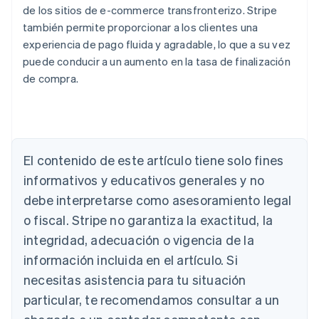
de los sitios de e-commerce transfronterizo. Stripe
también permite proporcionar a los clientes una
experiencia de pago fluida y agradable, lo que a su vez
puede conducir a un aumento en la tasa de finalización
de compra.
El contenido de este artículo tiene solo fines
Alemania
Deutsch
English
informativos y educativos generales y no
Australia
debe interpretarse como asesoramiento legal
English
Austria
o fiscal. Stripe no garantiza la exactitud, la
Deutsch
English
integridad, adecuación o vigencia de la
Bélgica
información incluida en el artículo. Si
Nederlands
Français
Deutsch
English
Brasil
necesitas asistencia para tu situación
Português
English
particular, te recomendamos consultar a un
Bulgaria
English