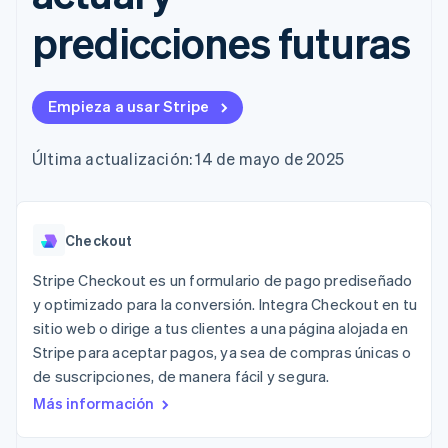
Authorization
Recognition
Empresa
Gestión del dinero
Gestionar
Boost
Automatización
predicciones futuras
Plataformas
suscripciones
Optimizaciones
contable
Hoja de ruta del
SaaS
Ofrecer cobro por
de aceptación
Stripe Sigma
producto
consumo
Link
Informes
Conferencia anual
Emitir tarjetas
Proceso de
personalizados
Sessions
respaldadas por
Empieza a usar Stripe
compra
Data Pipeline
Empleos
monedas estables
Por sector
acelerado
Sincronización
Sala de prensa
Aprovisiona y gestiona
de datos
Stripe Press
Última actualización: 14 de mayo de 2025
servicios con agentes
Empresas de IA
Economía de los
creadores
Juegos
Contacto
Más
Checkout
Recursos
Hostelería, viajes y ocio
Product roadmap
Contacta con ventas
Ver lo que viene
Stripe Checkout es un formulario de pago prediseñado
Seguros
Integraciones de
Conviértete en socio
Medios de
aplicaciones
y optimizado para la conversión. Integra Checkout en tu
Radar
comunicación y
Ejemplos de código
Prevención de fraude
sitio web o dirige a tus clientes a una página alojada en
entretenimiento
Blog de
Stripe para aceptar pagos, ya sea de compras únicas o
Organizaciones sin
desarrolladores
Atlas
fines de lucro
Estado de la API
Constitución de una startup
de suscripciones, de manera fácil y segura.
Servicios
Más información
Climate
profesionales
Eliminación de dióxido de carbono
Sector público
Minorista