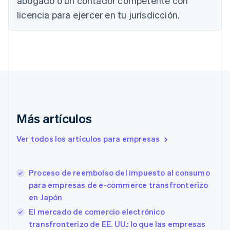
abogado o un contador competente con
Canadá
licencia para ejercer en tu jurisdicción.
English
Français
China continental
简体中文
English
Chipre
English
Croacia
English
Italiano
Dinamarca
English
Emiratos Árabes Unidos
Más artículos
English
Eslovaquia
Ver todos los artículos para empresas
English
Eslovenia
English
Italiano
Proceso de reembolso del impuesto al consumo
España
para empresas de e-commerce transfronterizo
Español
English
en Japón
Estados Unidos
English
Español
简体中文
El mercado de comercio electrónico
Estonia
transfronterizo de EE. UU.: lo que las empresas
English