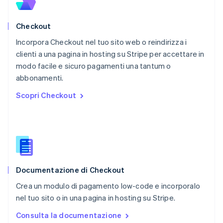
Polonia
English
Checkout
Portogallo
Português
English
Incorpora Checkout nel tuo sito web o reindirizza i
RAS di Hong Kong, Cina
clienti a una pagina in hosting su Stripe per accettare in
English
简体中文
modo facile e sicuro pagamenti una tantum o
Regno Unito
English
abbonamenti.
Repubblica Ceca
Scopri Checkout
English
Romania
English
Singapore
English
简体中文
Slovacchia
English
Documentazione di Checkout
Slovenia
English
Italiano
Crea un modulo di pagamento low-code e incorporalo
Spagna
nel tuo sito o in una pagina in hosting su Stripe.
Español
English
Stati Uniti
Consulta la documentazione
English
Español
简体中文