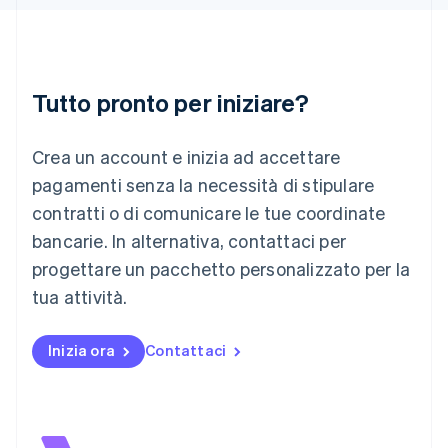
Italia
Italiano
English
Lettonia
English
Liechtenstein
Tutto pronto per iniziare?
Deutsch
English
Lituania
Crea un account e inizia ad accettare
English
Lussemburgo
pagamenti senza la necessità di stipulare
Français
Deutsch
English
contratti o di comunicare le tue coordinate
Malaysia
bancarie. In alternativa, contattaci per
English
简体中文
Malta
progettare un pacchetto personalizzato per la
English
tua attività.
Messico
Español
English
Norvegia
Inizia ora
Contattaci
English
Nuova Zelanda
English
Paesi Bassi
Nederlands
English