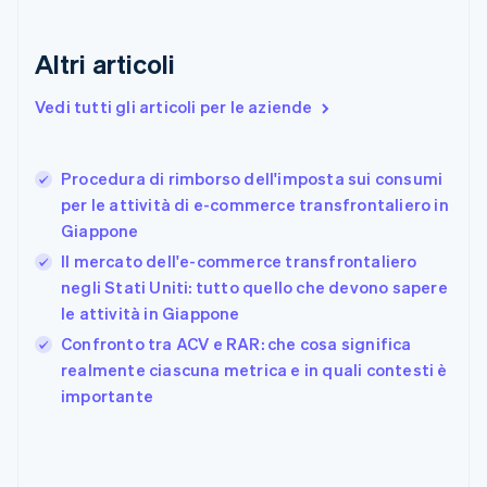
Danimarca
English
Altri articoli
Emirati Arabi Uniti
English
Estonia
Vedi tutti gli articoli per le aziende
English
Finlandia
English
Svenska
Procedura di rimborso dell'imposta sui consumi
Francia
per le attività di e-commerce transfrontaliero in
Français
English
Giappone
Germania
Il mercato dell'e-commerce transfrontaliero
Deutsch
English
Giappone
negli Stati Uniti: tutto quello che devono sapere
日本語
English
le attività in Giappone
Gibilterra
Confronto tra ACV e RAR: che cosa significa
English
realmente ciascuna metrica e in quali contesti è
Grecia
English
importante
India
English
Irlanda
English