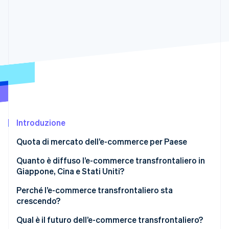
Scopri cosa ti aspetta
Radar
Ecosistema
Prevenzione delle frodi
Partner
Atlas
Stripe App Marketplace
Costituzione di start-up
Climate
Rimozione del carbonio
Identity
Verifica online dell'identità
Introduzione
Quota di mercato dell’e-commerce per Paese
Quanto è diffuso l’e-commerce transfrontaliero in
Stripe Sessions 2026
Giappone, Cina e Stati Uniti?
Scopri come Stripe sta costruendo l'infrastruttura economi
Guarda ora
Perché l’e-commerce transfrontaliero sta
crescendo?
Diffusione delle informazioni attraverso i social
Qual è il futuro dell’e-commerce transfrontaliero?