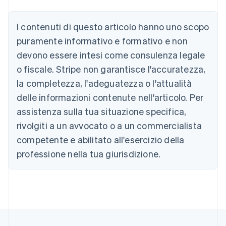
I contenuti di questo articolo hanno uno scopo
puramente informativo e formativo e non
Australia
devono essere intesi come consulenza legale
English
o fiscale. Stripe non garantisce l'accuratezza,
Austria
la completezza, l'adeguatezza o l'attualità
Deutsch
English
Belgio
delle informazioni contenute nell'articolo. Per
Nederlands
Français
Deutsch
English
assistenza sulla tua situazione specifica,
Brasile
Português
English
rivolgiti a un avvocato o a un commercialista
Bulgaria
competente e abilitato all'esercizio della
English
Canada
professione nella tua giurisdizione.
English
Français
Cina continentale
简体中文
English
Cipro
English
Croazia
English
Italiano