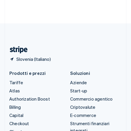
Svezia
Svenska
English
Svizzera
Deutsch
Français
Italiano
English
Thailandia
ไทย
English
Ungheria
English
Slovenia (Italiano)
Prodotti e prezzi
Soluzioni
Tariffe
Aziende
Atlas
Start-up
Authorization Boost
Commercio agentico
Billing
Criptovalute
Capital
E-commerce
Checkout
Strumenti finanziari
integrati