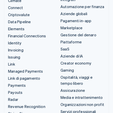
Climate
Automazione per finanza
Connect
Aziende globali
Criptovalute
Pagamenti in-app
Data Pipeline
Marketplace
Elements
Gestione del denaro
Financial Connections
Piattaforme
Identity
SaaS
Invoicing
Aziende di IA
Issuing
Creator economy
Link
Gaming
Managed Payments
Ospitalità, viaggi e
Link di pagamento
tempo libero
Payments
Assicurazione
Payouts
Media e intrattenimento
Radar
Organizzazioni non profit
Revenue Recognition
Servizi professionali