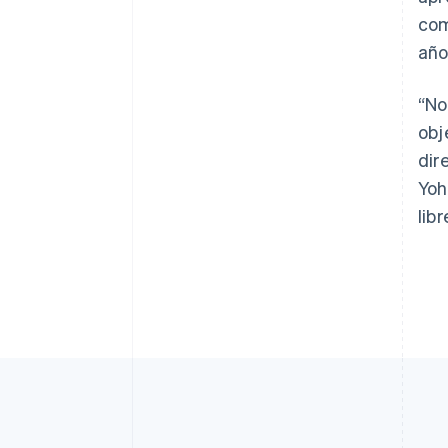
com
año
“No
obj
dir
Yoh
lib