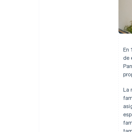
En 
de 
Pan
pro
La 
fam
asi
esp
fam
tam