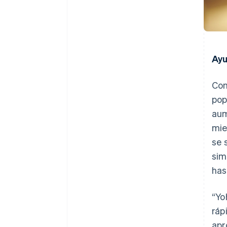
Ayu
Con
pop
aum
mie
se 
sim
has
“Yo
ráp
apr