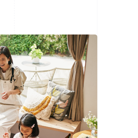
Sesiones de Stripe
2026
Descubre cómo Stripe
construye la
infraestructura
económica para la IA.
Mirar ahora