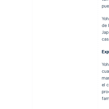
pue
Yoh
de 
Jap
cas
Exp
Yoh
cua
man
el 
pro
fam