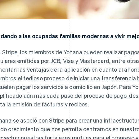
dando a las ocupadas familias modernas a vivir mej
 Stripe, los miembros de Yohana pueden realizar pagos
ulares emitidas por JCB, Visa y Mastercard, entre otr
entan las ventajas de la aplicación en cuanto al ahorro
mbros el tedioso proceso de iniciar una transferencia 
suelen pagar los servicios a domicilio en Japón. Para Yo
plificado aún más cada paso del proceso de pago, desd
ta la emisión de facturas y recibos.
hana se asoció con Stripe para crear una infraestructur
ido crecimiento que nos permita centrarnos en nuest
ovechar nuestras fortalezas mutuas para el progreso y e