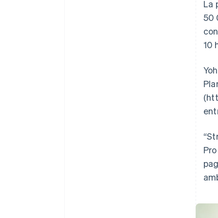
La 
50 
con
10 
Yoh
Pla
(ht
ent
“St
Pro
pag
amb