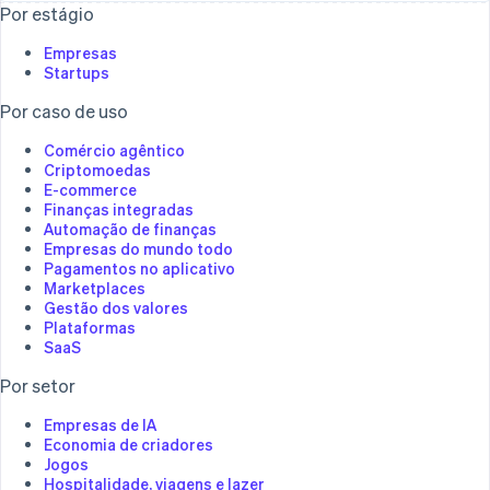
Por estágio
Stripe Sessions 2026
Veja como a Stripe está construindo a infraestrutura
Empresas
econômica da IA.
Startups
Assista agora
Por caso de uso
Comércio agêntico
Criptomoedas
E-commerce
Finanças integradas
Automação de finanças
Empresas do mundo todo
Pagamentos no aplicativo
Marketplaces
Gestão dos valores
Plataformas
SaaS
Por setor
Empresas de IA
Economia de criadores
Jogos
Hospitalidade, viagens e lazer