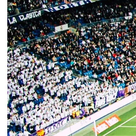
日本語
English
Letônia
English
Liechtenstein
Deutsch
English
Lituânia
English
Luxemburgo
Français
Deutsch
English
Malásia
English
简体中文
Malta
English
México
Español
English
Noruega
English
Nova Zelândia
English
Países Baixos
Nederlands
English
Polônia