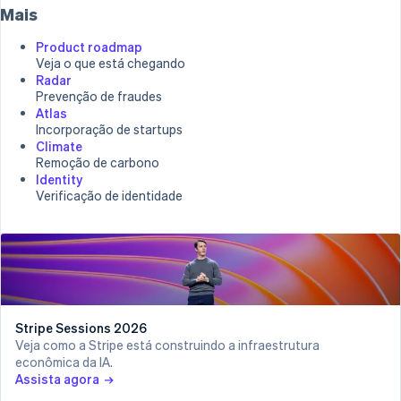
Mais
Product roadmap
Mais
Veja o que está chegando
Radar
Prevenção de fraudes
Product roadmap
Atlas
Veja o que está chegando
Incorporação de startups
Radar
Climate
Prevenção de fraudes
Remoção de carbono
Identity
Atlas
Verificação de identidade
Incorporação de startups
Climate
Remoção de carbono
Identity
Verificação de identidade
Stripe Sessions 2026
Veja como a Stripe está construindo a infraestrutura
econômica da IA.
Assista agora