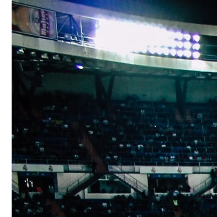
Nederlands
Français
Deutsch
English
Brasil
Português
English
Bulgária
English
Canadá
English
Français
China continental
简体中文
English
Chipre
English
Croácia
English
Italiano
Dinamarca
English
Emirados Árabes Unidos
English
Eslováquia
English
Eslovênia
English
Italiano
Espanha