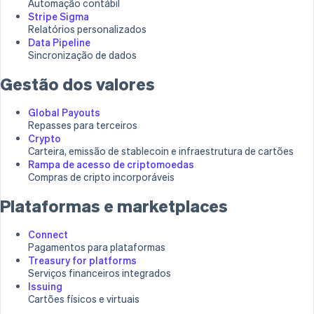
Automação contábil
Stripe Sigma
Stripe Sigma
Relatórios personalizados
Relatórios personalizados
Data Pipeline
Data Pipeline
Sincronização de dados
Sincronização de dados
Gestão dos valores
Gestão dos valores
Global Payouts
Global Payouts
Repasses para terceiros
Repasses para terceiros
Crypto
Crypto
Carteira, emissão de stablecoin e infraestrutura de cartões
Carteira, emissão de stablecoin e infraestrutura de cartões
Rampa de acesso de criptomoedas
Rampa de acesso de criptomoedas
Compras de cripto incorporáveis
Compras de cripto incorporáveis
Plataformas e marketplaces
Plataformas e marketplaces
Connect
Connect
Pagamentos para plataformas
Pagamentos para plataformas
Treasury for platforms
Treasury for platforms
Serviços financeiros integrados
Serviços financeiros integrados
Issuing
Issuing
Cartões físicos e virtuais
Cartões físicos e virtuais