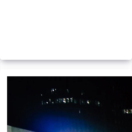
A economia da internet é
onipresente
Transformações tecnológicas, econômicas e sociais estão
ampliando o acesso ao empreendedorismo de forma
inédita.
Alemanha
Deutsch
English
Austrália
English
Áustria
Deutsch
English
Bélgica