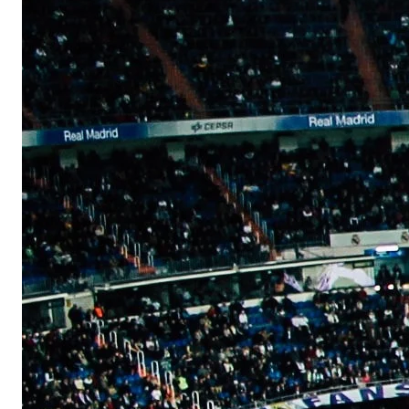
Español
English
Estados Unidos
English
Español
简体中文
Estônia
English
Finlândia
English
Svenska
França
Français
English
Gibraltar
English
Grécia
English
Hungria
English
Índia
English
Irlanda
English
Itália
Italiano
English
Japão