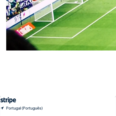
English
Portugal
Português
English
RAE de Hong Kong, China
English
简体中文
Reino Unido
English
República Tcheca
English
Romênia
English
Singapura
Trustap permite que
English
简体中文
Suécia
desconhecidos façam
Svenska
English
Suíça
transações com confiança
Deutsch
Français
Italiano
English
Tailândia
ไทย
English
Portugal (Português)