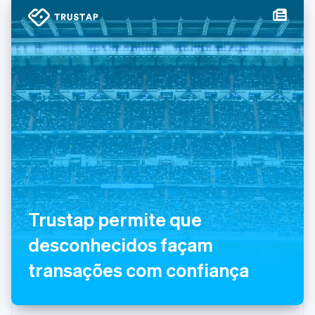
English
Grécia
English
Hungria
English
Índia
English
Irlanda
English
Itália
Italiano
English
Japão
日本語
English
Letônia
English
Trustap permite que
Liechtenstein
Deutsch
English
desconhecidos façam
Lituânia
transações com confiança
English
Luxemburgo
Français
Deutsch
English
Malásia