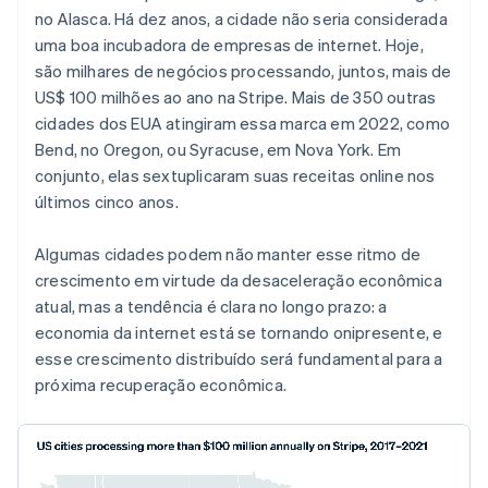
Veja o que está chegando
no Alasca. Há dez anos, a cidade não seria considerada
uma boa incubadora de empresas de internet. Hoje,
Radar
Ecossistema
Prevenção de fraudes
são milhares de negócios processando, juntos, mais de
US$ 100 milhões ao ano na Stripe. Mais de 350 outras
Parceiros
Atlas
Stripe App Marketplace
Incorporação de startups
cidades dos EUA atingiram essa marca em 2022, como
Bend, no Oregon, ou Syracuse, em Nova York. Em
Climate
Remoção de carbono
conjunto, elas sextuplicaram suas receitas online nos
últimos cinco anos.
Identity
Verificação de identidade
Algumas cidades podem não manter esse ritmo de
crescimento em virtude da desaceleração econômica
atual, mas a tendência é clara no longo prazo: a
economia da internet está se tornando onipresente, e
Stripe Sessions 2026
esse crescimento distribuído será fundamental para a
Veja como a Stripe está construindo a infraestrutura econ
próxima recuperação econômica.
Assista agora