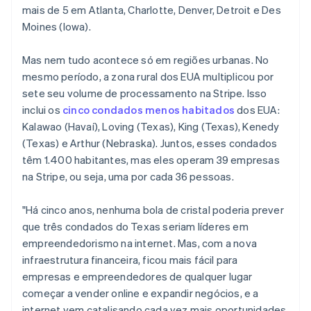
mais de 5 em Atlanta, Charlotte, Denver, Detroit e Des
Moines (Iowa).
Mas nem tudo acontece só em regiões urbanas. No
mesmo período, a zona rural dos EUA multiplicou por
sete seu volume de processamento na Stripe. Isso
inclui os
cinco condados menos habitados
dos EUA:
Kalawao (Havaí), Loving (Texas), King (Texas), Kenedy
(Texas) e Arthur (Nebraska). Juntos, esses condados
têm 1.400 habitantes, mas eles operam 39 empresas
na Stripe, ou seja, uma por cada 36 pessoas.
"Há cinco anos, nenhuma bola de cristal poderia prever
que três condados do Texas seriam líderes em
empreendedorismo na internet. Mas, com a nova
infraestrutura financeira, ficou mais fácil para
empresas e empreendedores de qualquer lugar
começar a vender online e expandir negócios, e a
internet vem catalisando cada vez mais oportunidades