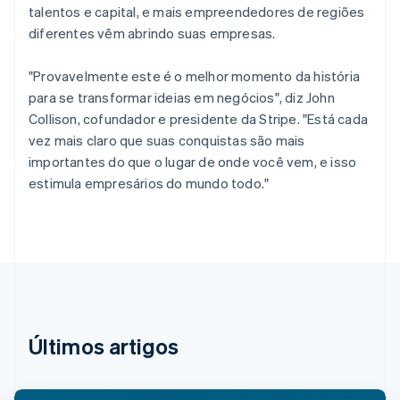
English
talentos e capital, e mais empreendedores de regiões
Croácia
diferentes vêm abrindo suas empresas.
English
Italiano
Dinamarca
"Provavelmente este é o melhor momento da história
English
Emirados Árabes Unidos
para se transformar ideias em negócios", diz John
English
Collison, cofundador e presidente da Stripe. "Está cada
Eslováquia
vez mais claro que suas conquistas são mais
English
importantes do que o lugar de onde você vem, e isso
Eslovênia
estimula empresários do mundo todo."
English
Italiano
Espanha
Español
English
Estados Unidos
English
Español
简体中文
Estônia
English
Finlândia
English
Svenska
Últimos artigos
França
Français
English
Gibraltar