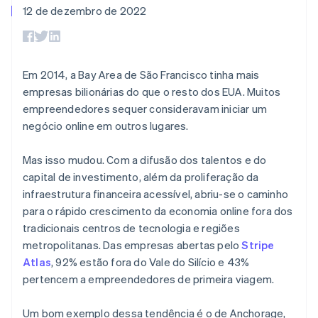
flexíveis de IU
Recognition
12 de dezembro de 2022
Marketplaces
Gerenciar assinaturas
Formas de
Automação
Plano de ação do
Gestão dos valores
Ofereça cobrança por
pagamento
contábil
produto
Plataformas
uso
Acesso a mais
Stripe Sigma
Conferência anual das
SaaS
Emita cartões
de 125
Relatórios
sessões
respaldados por
Terminal
personalizados
Carreiras
Em 2014, a Bay Area de São Francisco tinha mais
stablecoins
Pagamentos
Data Pipeline
Sala de imprensa
Provisione e gerencie
empresas bilionárias do que o resto dos EUA. Muitos
presenciais
Sincronização
Stripe Press
serviços com agentes
Por setor
empreendedores sequer consideravam iniciar um
Authorization
de dados
Boost
negócio online em outros lugares.
Otimizações
Empresas de IA
de aceitação
Economia de criadores
Contato
Recursos
Mas isso mudou. Com a difusão dos talentos e do
Link
Checkout
Jogos
capital de investimento, além da proliferação da
Fale com a equipe de
Hospitalidade, viagens
Integrações de
acelerado
vendas
infraestrutura financeira acessível, abriu-se o caminho
e lazer
aplicativos
Financial
Seja um parceiro
para o rápido crescimento da economia online fora dos
Seguros
Exemplos de códigos
Connections
Mídia e entretenimento
Blog de
Dados de
tradicionais centros de tecnologia e regiões
desenvolvedores
contas
metropolitanas. Das empresas abertas pelo
Stripe
Organizações sem fins
Status da API
vinculadas
Atlas
, 92% estão fora do Vale do Silício e 43%
lucrativos
Serviços profissionais
pertencem a empreendedores de primeira viagem.
Setor público
Mais
Varejo
Um bom exemplo dessa tendência é o de Anchorage,
Product roadmap