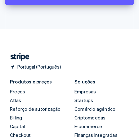
English
Singapura
English
简体中文
Suécia
Svenska
English
Suíça
Deutsch
Français
Italiano
English
Tailândia
ไทย
English
Portugal (Português)
Produtos e preços
Soluções
Preços
Empresas
Atlas
Startups
Reforço de autorização
Comércio agêntico
Billing
Criptomoedas
Capital
E-commerce
Checkout
Finanças integradas