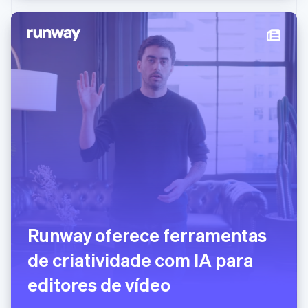
English
简体中文
Malta
English
México
Español
English
Noruega
English
Nova Zelândia
English
Países Baixos
Nederlands
English
Polônia
English
Portugal
Português
English
RAE de Hong Kong, China
Runway oferece ferramentas
English
简体中文
Reino Unido
de criatividade com IA para
English
República Tcheca
editores de vídeo
English
Romênia