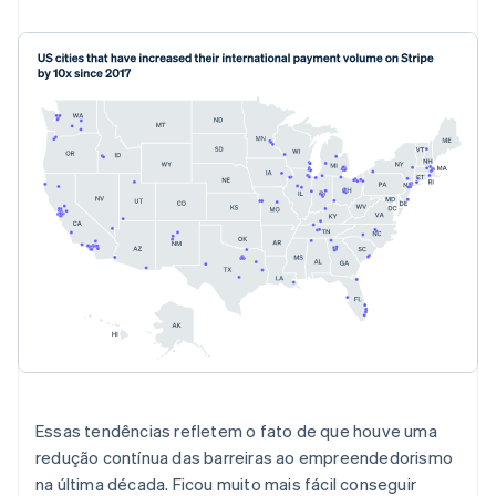
Alemanha
Deutsch
English
Austrália
English
Áustria
Deutsch
English
Bélgica
Nederlands
Français
Deutsch
English
Brasil
Português
English
Bulgária
English
Canadá
English
Français
Essas tendências refletem o fato de que houve uma
China continental
redução contínua das barreiras ao empreendedorismo
简体中文
English
Chipre
na última década. Ficou muito mais fácil conseguir