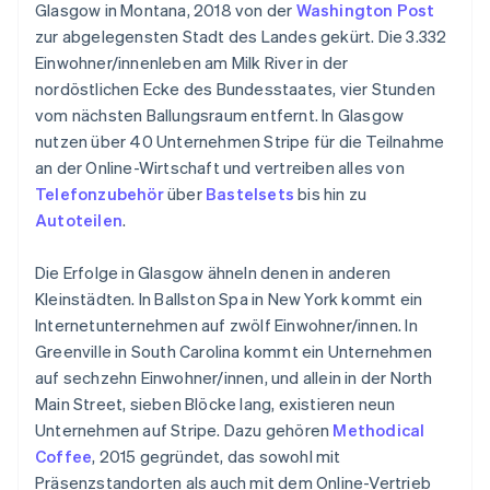
Glasgow in Montana, 2018 von der
Washington Post
zur abgelegensten Stadt des Landes gekürt. Die 3.332
Einwohner/innenleben am Milk River in der
nordöstlichen Ecke des Bundesstaates, vier Stunden
vom nächsten Ballungsraum entfernt. In Glasgow
nutzen über 40 Unternehmen Stripe für die Teilnahme
an der Online-Wirtschaft und vertreiben alles von
Telefonzubehör
über
Bastelsets
bis hin zu
Autoteilen
.
Die Erfolge in Glasgow ähneln denen in anderen
Kleinstädten. In Ballston Spa in New York kommt ein
Internetunternehmen auf zwölf Einwohner/innen. In
Greenville in South Carolina kommt ein Unternehmen
auf sechzehn Einwohner/innen, und allein in der North
Main Street, sieben Blöcke lang, existieren neun
Unternehmen auf Stripe. Dazu gehören
Methodical
Coffee
, 2015 gegründet, das sowohl mit
Präsenzstandorten als auch mit dem Online-Vertrieb