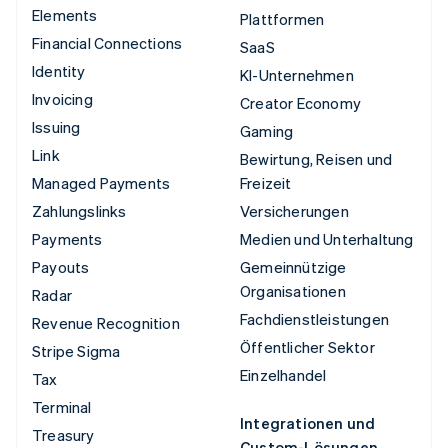
Elements
Plattformen
Financial Connections
SaaS
Identity
KI-Unternehmen
Invoicing
Creator Economy
Issuing
Gaming
Link
Bewirtung, Reisen und
Managed Payments
Freizeit
Zahlungslinks
Versicherungen
Payments
Medien und Unterhaltung
Payouts
Gemeinnützige
Organisationen
Radar
Fachdienstleistungen
Revenue Recognition
Öffentlicher Sektor
Stripe Sigma
Einzelhandel
Tax
Terminal
Integrationen und
Treasury
Custom-Lösungen