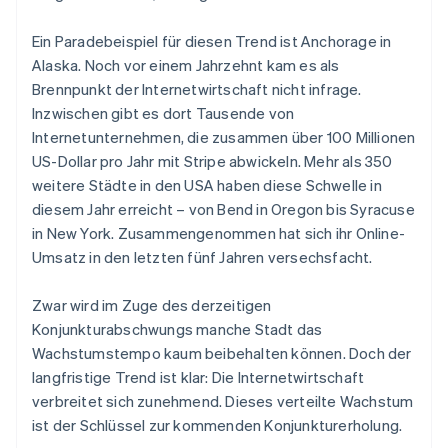
Betrugsprävention
Ecosystem
Atlas
Ein Paradebeispiel für diesen Trend ist Anchorage in
Start-up-Gründung
Partner
Alaska. Noch vor einem Jahrzehnt kam es als
Stripe App-Marktplatz
Climate
Brennpunkt der Internetwirtschaft nicht infrage.
CO₂-Entnahme
Inzwischen gibt es dort Tausende von
Identity
Internetunternehmen, die zusammen über 100 Millionen
Online-Identitätsprüfung
US-Dollar pro Jahr mit Stripe abwickeln. Mehr als 350
weitere Städte in den USA haben diese Schwelle in
diesem Jahr erreicht – von Bend in Oregon bis Syracuse
in New York. Zusammengenommen hat sich ihr Online-
Umsatz in den letzten fünf Jahren versechsfacht.
Stripe-Sessions 2026
Erfahren Sie, wie Stripe Lösungen für die Wirtschaft
Zwar wird im Zuge des derzeitigen
Jetzt ansehen
Konjunkturabschwungs manche Stadt das
Wachstumstempo kaum beibehalten können. Doch der
langfristige Trend ist klar: Die Internetwirtschaft
verbreitet sich zunehmend. Dieses verteilte Wachstum
ist der Schlüssel zur kommenden Konjunkturerholung.