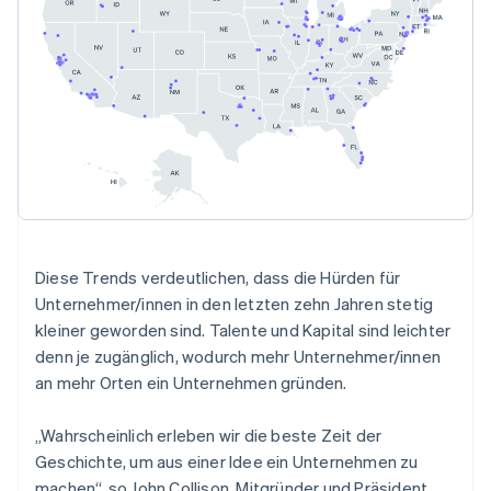
Nederlands
Français
Deutsch
English
Brasilien
Português
English
Bulgarien
English
Dänemark
English
Deutschland
Deutsch
English
Estland
English
Festlandchina
Diese Trends verdeutlichen, dass die Hürden für
简体中文
English
Finnland
Unternehmer/innen in den letzten zehn Jahren stetig
English
Svenska
kleiner geworden sind. Talente und Kapital sind leichter
Frankreich
denn je zugänglich, wodurch mehr Unternehmer/innen
Français
English
an mehr Orten ein Unternehmen gründen.
Gibraltar
English
Griechenland
„Wahrscheinlich erleben wir die beste Zeit der
English
Geschichte, um aus einer Idee ein Unternehmen zu
Indien
machen“, so John Collison, Mitgründer und Präsident