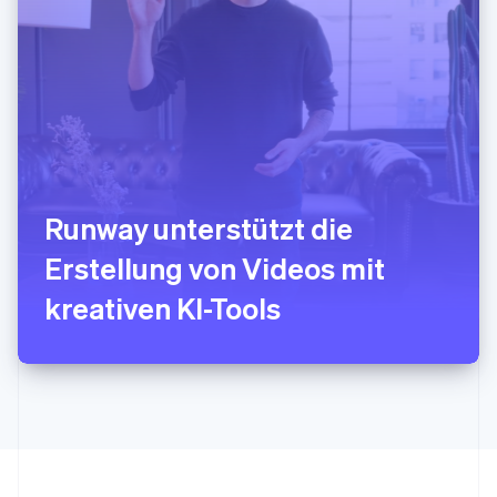
English
简体中文
Slowakei
English
Slowenien
English
Italiano
Sonderverwaltungsregion Hongkong,
China
English
简体中文
Spanien
Runway unterstützt die
Español
English
Thailand
Erstellung von Videos mit
ไทย
English
Tschechische Republik
kreativen KI-Tools
English
Ungarn
English
Vereinigte Arabische Emirate
English
Vereinigte Staaten
English
Español
简体中文
Vereinigtes Königreich
English