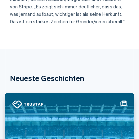
English
von Stripe. „Es zeigt sich immer deutlicher, dass das,
Irland
was jemand aufbaut, wichtiger ist als seine Herkunft.
English
Das ist ein starkes Zeichen für Gründer/innen überall.“
Italien
Italiano
English
Japan
日本語
English
Kanada
English
Français
Kroatien
English
Italiano
Lettland
Neueste Geschichten
English
Liechtenstein
Deutsch
English
Litauen
English
Luxemburg
Français
Deutsch
English
Malaysia
English
简体中文
Malta