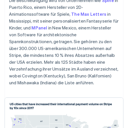
Die Beschleunigung wird von Unternehmen wie
Spine
in
Puerto Rico, einem Hersteller von 2D-
Animationssoftware für Spiele,
The Max Letters
in
Mississippi, mit seiner personalisierten Fantasyserie für
Kinder, und
MPanel
in New Mexico, einem Hersteller
von Software für architektonische
Spannkonstruktionen, getragen. Sie gehören zu den
über 300.000 US-amerikanischen Unternehmen auf
Stripe, die mindestens 10 % ihres Absatzes außerhalb
der USA erzielen. Mehr als 125 Städte haben eine
Verzehnfachung ihrer Umsätze im Ausland verzeichnet,
wobei Covington (Kentucky), San Bruno (Kalifornien)
und Mishawaka (Indiana) die Liste anführen.
Australien
English
Belgien