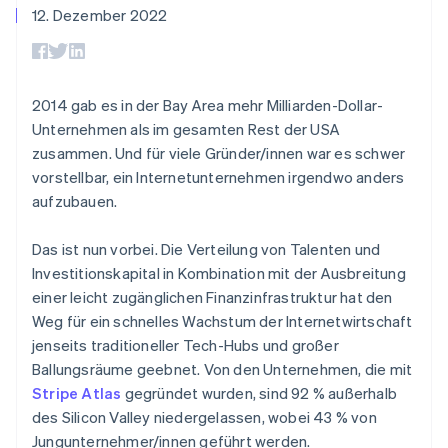
Data Pipeline
12. Dezember 2022
Geldmanagement
Marktplatz auf
Zugriff auf mehr als
Datensynchronisierung
Produkt-Roadmap
Plattformen
Grundlagen der
125
Stripe Sessions
SaaS
Abonnementverwaltung
Terminal
Karriere
Zahlungen vor Ort
Newsroom
So setzen Sie
Authorization
Stripe Press
2014 gab es in der Bay Area mehr Milliarden-Dollar-
nutzungsbasierte
Boost
Abrechnung um
Unternehmen als im gesamten Rest der USA
Nach Branche
Optimierung der
Stablecoin-gestützte
zusammen. Und für viele Gründer/innen war es schwer
Autorisierungsraten
Karten ausgeben: So
Link
KI-Unternehmen
Kontakt
vorstellbar, ein Internetunternehmen irgendwo anders
geht´s
Beschleunigter
Creator Economy
Bereitstellung und
aufzubauen.
Bezahlvorgang
Gaming
Verwaltung von
Sales-Team
Financial
Bewirtung, Reisen und
Diensten mit Agenten
kontaktieren
Connections
Freizeit
Das ist nun vorbei. Die Verteilung von Talenten und
Partner werden
Verbundene
Versicherungen
Investitionskapital in Kombination mit der Ausbreitung
Medien und
Finanzdaten
einer leicht zugänglichen Finanzinfrastruktur hat den
Unterhaltung
Ressourcen
Gemeinnützige
Weg für ein schnelles Wachstum der Internetwirtschaft
Organisationen
jenseits traditioneller Tech-Hubs und großer
Fachdienstleistungen
App-Integrationen
Mehr
Ballungsräume geebnet. Von den Unternehmen, die mit
Öffentlicher Sektor
Code-Beispiele
Product roadmap
Einzelhandel
Entwickler-Blog
Stripe Atlas
gegründet wurden, sind 92 % außerhalb
Ausblick
API-Status
des Silicon Valley niedergelassen, wobei 43 % von
Radar
Jungunternehmer/innen geführt werden.