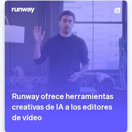
Malta
English
México
Español
English
Noruega
English
Nueva Zelanda
English
Países Bajos
Nederlands
English
Polonia
English
Portugal
Português
English
RAE de Hong Kong, China
Runway ofrece herramientas
English
简体中文
Reino Unido
creativas de IA a los editores
English
República Checa
de vídeo
English
Rumanía
English