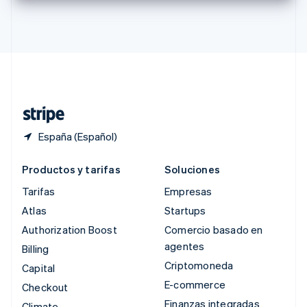
Singapur
English
简体中文
Suecia
Svenska
English
Suiza
Deutsch
Français
Italiano
English
Tailandia
ไทย
English
España (Español)
Productos y tarifas
Soluciones
Tarifas
Empresas
Atlas
Startups
Authorization Boost
Comercio basado en
agentes
Billing
Criptomoneda
Capital
E-commerce
Checkout
Finanzas integradas
Climate