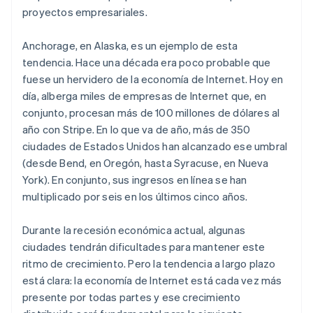
Sector público
proyectos empresariales.
Radar
Comercio minorista
Prevención de fraude
Anchorage, en Alaska, es un ejemplo de esta
Atlas
tendencia. Hace una década era poco probable que
Constitución de una startup
Ecosystem
fuese un hervidero de la economía de Internet. Hoy en
Climate
día, alberga miles de empresas de Internet que, en
Eliminación de dióxido de carbono
Socios
conjunto, procesan más de 100 millones de dólares al
Stripe App Marketplace
Identity
año con Stripe. En lo que va de año, más de 350
Verificación de identidad en línea
ciudades de Estados Unidos han alcanzado ese umbral
(desde Bend, en Oregón, hasta Syracuse, en Nueva
York). En conjunto, sus ingresos en línea se han
multiplicado por seis en los últimos cinco años.
Stripe Sessions 2026
Descubre cómo Stripe está construyendo la infraestructu
Durante la recesión económica actual, algunas
para la IA.
ciudades tendrán dificultades para mantener este
Ver ahora
ritmo de crecimiento. Pero la tendencia a largo plazo
está clara: la economía de Internet está cada vez más
presente por todas partes y ese crecimiento