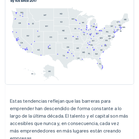
Alemania
Deutsch
English
Australia
English
Austria
Deutsch
English
Bélgica
Nederlands
Français
Deutsch
English
Brasil
Português
English
Bulgaria
English
Estas tendencias reflejan que las barreras para
Canadá
emprender han descendido de forma constante a lo
English
Français
largo de la última década. El talento y el capital son más
China continental
accesibles que nunca y, en consecuencia, cada vez
简体中文
English
Chipre
más emprendedores en más lugares están creando
English
empresas.