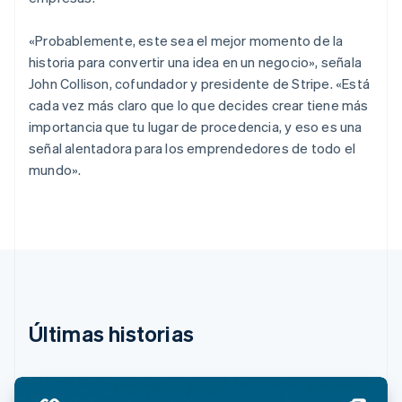
Croacia
English
Italiano
«Probablemente, este sea el mejor momento de la
Dinamarca
historia para convertir una idea en un negocio», señala
English
Emiratos Árabes Unidos
John Collison, cofundador y presidente de Stripe. «Está
English
cada vez más claro que lo que decides crear tiene más
Eslovaquia
importancia que tu lugar de procedencia, y eso es una
English
señal alentadora para los emprendedores de todo el
Eslovenia
mundo».
English
Italiano
España
Español
English
Estados Unidos
English
Español
简体中文
Estonia
English
Finlandia
English
Svenska
Últimas historias
Francia
Français
English
Gibraltar
English