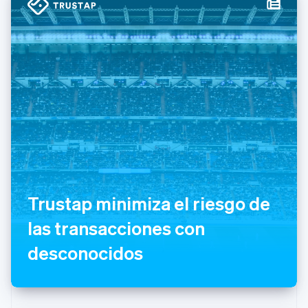
Grecia
English
Hungría
English
India
English
Irlanda
English
Italia
Italiano
English
Japón
日本語
English
Letonia
English
Trustap minimiza el riesgo de
Liechtenstein
Deutsch
English
las transacciones con
Lituania
desconocidos
English
Luxemburgo
Français
Deutsch
English
Malasia
English
简体中文