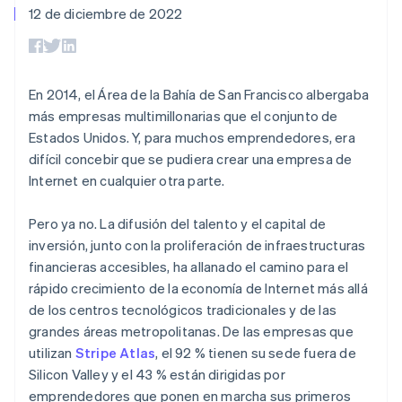
Métodos de
Recognition
Empresa
12 de diciembre de 2022
aplicación
suscripciones
pago
Automatización
Marketplaces
Ofrecer facturación
Acceso a más
contable
Hoja de ruta del
Gestión del dinero
basada en el consumo
de 125
Stripe Sigma
producto
Plataformas
Emitir tarjetas virtuales
Terminal
Informes
Stripe Sessions:
SaaS
con stablecoins
Pagos en
personalizados
nuestro evento anual
En 2014, el Área de la Bahía de San Francisco albergaba
Aprovisiona y gestiona
persona
Data Pipeline
Empleo
servicios con agentes
más empresas multimillonarias que el conjunto de
Authorization
Sincronización
Sala de prensa
Estados Unidos. Y, para muchos emprendedores, era
Boost
de datos
Stripe Press
Por sector
Optimizaciones
difícil concebir que se pudiera crear una empresa de
de aceptación
Internet en cualquier otra parte.
Recursos
Link
Empresas de IA
Proceso de
Economía de los
Contacto
creadores
Integraciones de
compra
Pero ya no. La difusión del talento y el capital de
Videojuegos
aplicaciones
acelerado
Financial
Contacta con ventas
inversión, junto con la proliferación de infraestructuras
Hostelería, viajes y ocio
Muestras de código
Connections
Conviértete en socio
financieras accesibles, ha allanado el camino para el
Blog de
Datos de ctas.
Seguros
desarrolladores
rápido crecimiento de la economía de Internet más allá
financieras
Medios de
Estado de la API
vinculadas
de los centros tecnológicos tradicionales y de las
comunicación y
grandes áreas metropolitanas. De las empresas que
entretenimiento
Entidades sin ánimo de
utilizan
Stripe Atlas
, el 92 % tienen su sede fuera de
Más
lucro
Silicon Valley y el 43 % están dirigidas por
Product roadmap
Servicios para
emprendedores que ponen en marcha sus primeros
Descubre lo que viene
profesionales