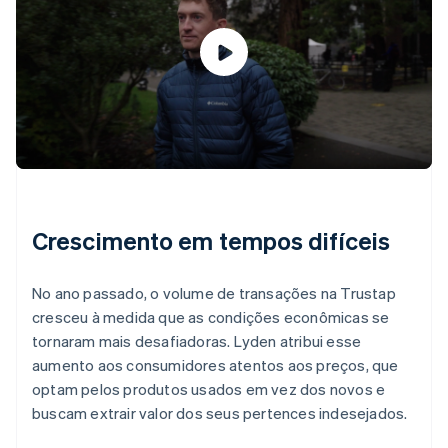
Crescimento em tempos difíceis
No ano passado, o volume de transações na Trustap
cresceu à medida que as condições econômicas se
tornaram mais desafiadoras. Lyden atribui esse
aumento aos consumidores atentos aos preços, que
Alemanha
optam pelos produtos usados em vez dos novos e
Deutsch
English
buscam extrair valor dos seus pertences indesejados.
Austrália
English