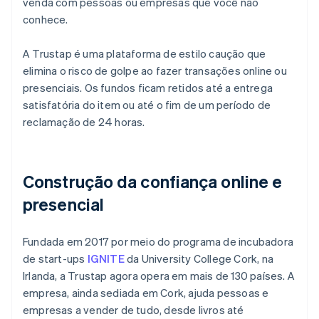
venda com pessoas ou empresas que você não
Veja o que está chegando
conhece.
Radar
Ecossistema
Prevenção de fraudes
A Trustap é uma plataforma de estilo caução que
Parceiros
Atlas
elimina o risco de golpe ao fazer transações online ou
Stripe App Marketplace
Incorporação de startups
presenciais. Os fundos ficam retidos até a entrega
Climate
satisfatória do item ou até o fim de um período de
Remoção de carbono
reclamação de 24 horas.
Identity
Verificação de identidade
Construção da confiança online e
presencial
Stripe Sessions 2026
Fundada em 2017 por meio do programa de incubadora
Veja como a Stripe está construindo a infraestrutura econ
de start-ups
Assista agora
IGNITE
da University College Cork, na
Irlanda, a Trustap agora opera em mais de 130 países. A
empresa, ainda sediada em Cork, ajuda pessoas e
empresas a vender de tudo, desde livros até