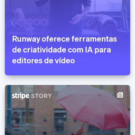
Itália
Italiano
English
Japão
日本語
English
Letônia
English
Runway oferece ferramentas
Liechtenstein
Deutsch
English
de criatividade com IA para
Lituânia
editores de vídeo
English
Luxemburgo
Français
Deutsch
English
Malásia
English
简体中文
Malta
English
México
Español
English
Noruega
English
Nova Zelândia
English