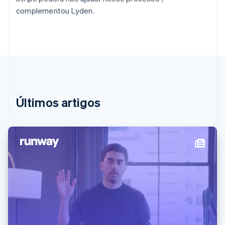
Eslovênia
complementou Lyden.
English
Italiano
Espanha
Español
English
Estados Unidos
English
Español
简体中文
Estônia
English
Finlândia
English
Svenska
Últimos artigos
França
Français
English
Gibraltar
English
Grécia
English
Hungria
English
Índia
English
Irlanda
English