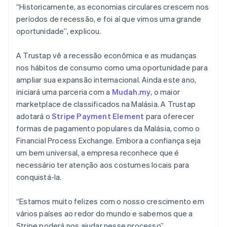
Áustria
“Historicamente, as economias circulares crescem nos
Deutsch
English
períodos de recessão, e foi aí que vimos uma grande
Bélgica
oportunidade”, explicou.
Nederlands
Français
Deutsch
English
Brasil
A Trustap vê a recessão econômica e as mudanças
Português
English
Bulgária
nos hábitos de consumo como uma oportunidade para
English
ampliar sua expansão internacional. Ainda este ano,
Canadá
iniciará uma parceria com a
Mudah.my
, o maior
English
Français
marketplace de classificados na Malásia. A Trustap
China continental
adotará o
Stripe Payment Element
para oferecer
简体中文
English
Chipre
formas de pagamento populares da Malásia, como o
English
Financial Process Exchange. Embora a confiança seja
Croácia
um bem universal, a empresa reconhece que é
English
Italiano
necessário ter atenção aos costumes locais para
Dinamarca
conquistá-la.
English
Emirados Árabes Unidos
English
“Estamos muito felizes com o nosso crescimento em
Eslováquia
vários países ao redor do mundo e sabemos que a
English
Stripe poderá nos ajudar nesse processo”,