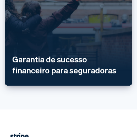
Países Baixos
Nederlands
English
Polônia
English
Portugal
Português
English
RAE de Hong Kong, China
English
简体中文
Reino Unido
Garantia de sucesso
English
República Tcheca
financeiro para seguradoras
English
Romênia
English
Singapura
English
简体中文
Suécia
Svenska
English
Suíça
Deutsch
Français
Italiano
English
Tailândia
ไทย
English