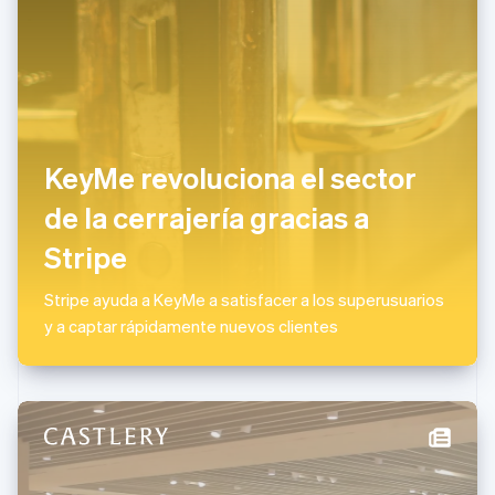
India
English
Irlanda
English
Italia
Italiano
English
Japón
KeyMe revoluciona el sector
日本語
English
Letonia
de la cerrajería gracias a
English
Liechtenstein
Stripe
Deutsch
English
Lituania
Stripe ayuda a KeyMe a satisfacer a los superusuarios
English
Luxemburgo
y a captar rápidamente nuevos clientes
Français
Deutsch
English
Malasia
English
简体中文
Malta
English
México
Español
English