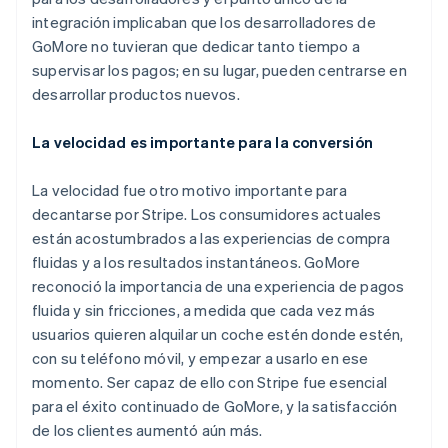
Alemania
integración implicaban que los desarrolladores de
Deutsch
English
GoMore no tuvieran que dedicar tanto tiempo a
Australia
supervisar los pagos; en su lugar, pueden centrarse en
English
Austria
desarrollar productos nuevos.
Deutsch
English
Bélgica
La velocidad es importante para la conversión
Nederlands
Français
Deutsch
English
Brasil
La velocidad fue otro motivo importante para
Português
English
Bulgaria
decantarse por Stripe. Los consumidores actuales
English
están acostumbrados a las experiencias de compra
Canadá
fluidas y a los resultados instantáneos. GoMore
English
Français
reconoció la importancia de una experiencia de pagos
China continental
fluida y sin fricciones, a medida que cada vez más
简体中文
English
Chipre
usuarios quieren alquilar un coche estén donde estén,
English
con su teléfono móvil, y empezar a usarlo en ese
Croacia
momento. Ser capaz de ello con Stripe fue esencial
English
Italiano
para el éxito continuado de GoMore, y la satisfacción
Dinamarca
de los clientes aumentó aún más.
English