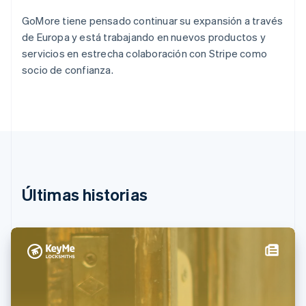
Emiratos Árabes Unidos
English
GoMore tiene pensado continuar su expansión a través
Eslovaquia
de Europa y está trabajando en nuevos productos y
English
servicios en estrecha colaboración con Stripe como
Eslovenia
socio de confianza.
English
Italiano
España
Español
English
Estados Unidos
English
Español
简体中文
Estonia
English
Finlandia
English
Svenska
Últimas historias
Francia
Français
English
Gibraltar
English
Grecia
English
Hungría
English