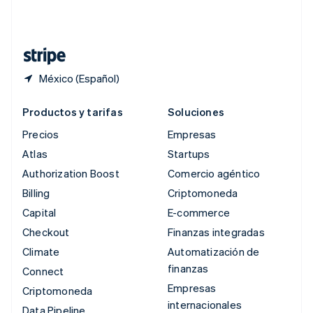
Suiza
Deutsch
Français
Italiano
English
Tailandia
ไทย
English
México (Español)
Productos y tarifas
Soluciones
Precios
Empresas
Atlas
Startups
Authorization Boost
Comercio agéntico
Billing
Criptomoneda
Capital
E-commerce
Checkout
Finanzas integradas
Climate
Automatización de
finanzas
Connect
Empresas
Criptomoneda
internacionales
Data Pipeline