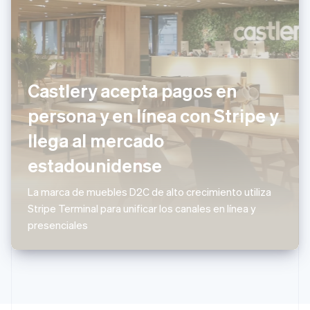
Noruega
English
Nueva Zelandia
English
Países Bajos
Nederlands
English
Castlery acepta pagos en
Polonia
English
persona y en línea con Stripe y
Portugal
Português
English
llega al mercado
RAE de Hong Kong, China
estadounidense
English
简体中文
Reino Unido
English
La marca de muebles D2C de alto crecimiento utiliza
República Checa
Stripe Terminal para unificar los canales en línea y
English
presenciales
Rumania
English
Singapur
English
简体中文
Suecia
Svenska
English