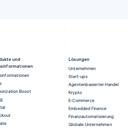
Liechtenstein
Rumänien
Deutsch
English
English
Litauen
Schweden
English
Svenska
English
Luxemburg
Schweiz
Français
Deutsch
English
Deutsch
Français
Italiano
English
Malaysia
Singapur
English
简体中文
English
简体中文
Malta
Slowakei
English
English
dukte und
Lösungen
isinformationen
Unternehmen
sinformationen
Start-ups
s
Agentenbasierter Handel
orization Boost
Krypto
ng
E-Commerce
tal
Embedded Finance
ckout
Finanzautomatisierung
mate
Globale Unternehmen