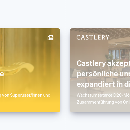
Indien
Mexiko
English
Español
English
Castlery akzept
Irland
Neuseeland
English
English
ie
persönliche un
Italien
Niederlande
Italiano
English
Nederlands
English
expandiert in 
Japan
Norwegen
日本語
English
English
g von Superuser/innen und
Wachstumsstarke D2C-Möbe
Kanada
Österreich
Zusammenführung von Onlin
English
Français
Deutsch
English
Kroatien
Polen
English
Italiano
English
Lettland
Portugal
English
Português
English