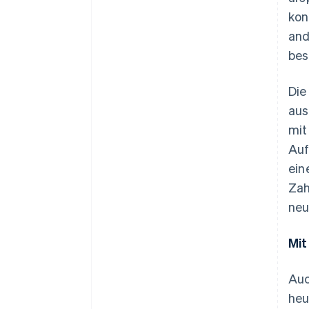
kon
and
bes
Die
aus
mit
Auf
ein
Zah
neu
Mit
Auc
heu