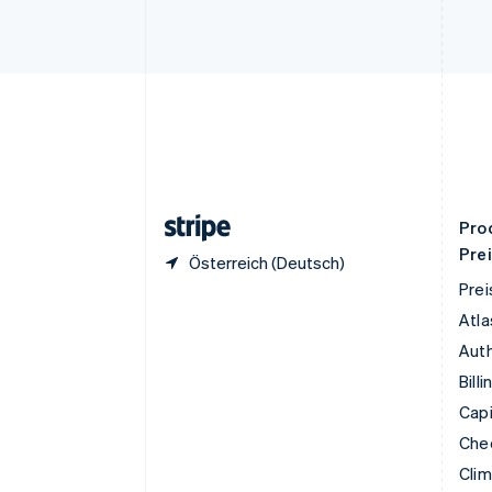
Festlandchina
简体中文
English
Finnland
English
Svenska
Frankreich
Français
English
Gibraltar
English
Griechenland
English
Pro
Pre
Österreich (Deutsch)
Prei
Atla
Auth
Billi
Capi
Che
Cli