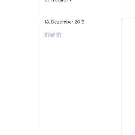
Optimierung der
Datensynchronisier
Autorisierungsraten
Link
Beschleunigter Bezahlvorgang
18. Dezember 2019
Financial Connections
Verbundene Finanzdaten