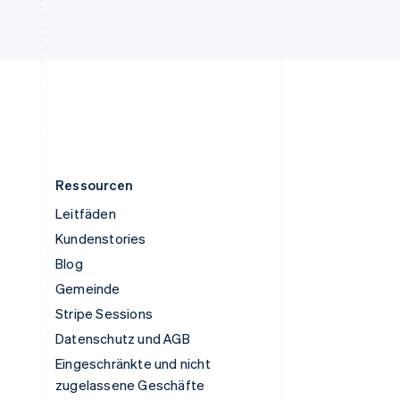
English
Vereinigte Staaten
English
Español
简体中文
Vereinigtes Königreich
English
Zypern
English
Ressourcen
Leitfäden
Kundenstories
Blog
Gemeinde
Stripe Sessions
Datenschutz und AGB
Eingeschränkte und nicht
zugelassene Geschäfte