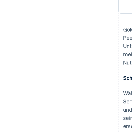
GoM
Pee
Unt
meh
Nut
Sch
Wäh
Ser
und
sei
ers