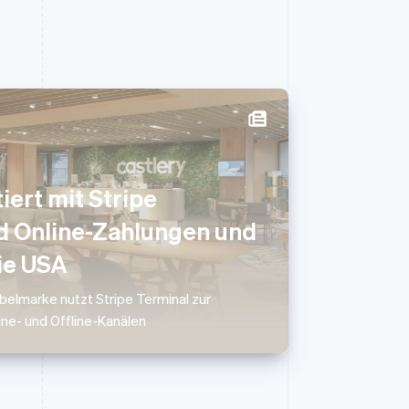
Slowenien
English
Italiano
iert mit Stripe
Sonderverwaltungsregion
Hongkong, China
d Online-Zahlungen und
English
简体中文
die USA
Spanien
Español
English
Thailand
lmarke nutzt Stripe Terminal zur
ไทย
English
e- und Offline-Kanälen
Tschechische Republik
English
Ungarn
English
Vereinigte Arabische Emirate