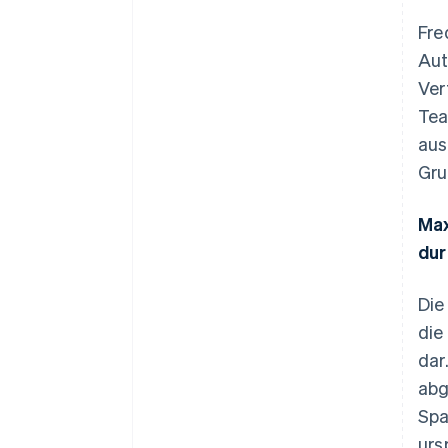
Fre
Aut
Ver
Tea
aus
Gru
Max
dur
Die
die
dar
abg
Spa
urs