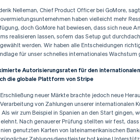
derik Nelleman, Chief Product Officer bei GoMore, sagt:
overmietungsunternehmen haben vielleicht mehr Resso
fügung, doch GoMore hat bewiesen, dass sich neue A
ms realisieren lassen, sofern das Setup gut durchdach
gewählt werden. Wir haben alle Entscheidungen richti
ndlage für unser schnelles internationales Wachstum 
imierte Autorisierungsraten für den internationa
ch die globale Plattform von Stripe
 Erschließung neuer Märkte brachte jedoch neue Herau
 Verarbeitung von Zahlungen unserer internationalen K
. Als wir zum Beispiel in Spanien an den Start gingen, 
elehnt. Nach genauerer Prüfung stellten wir fest, dass e
nien genutzten Karten von lateinamerikanischen Ban
prünglicher Zahlungsdienstleister bot keine Unterstütz