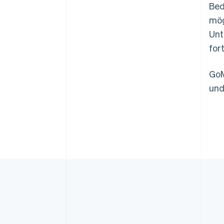
Bed
mög
Unt
for
GoM
und