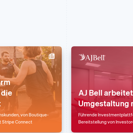
Indien
Mexiko
English
Español
English
orm
Irland
Neuseeland
English
English
 die
AJ Bell arbeitet
Italien
Niederlande
Italiano
English
Nederlands
English
t
Umgestaltung 
Japan
Norwegen
日本語
English
English
skunden, von Boutique-
Führende Investmentplattfo
Kanada
Österreich
t Stripe Connect
Bereitstellung von Investo
English
Français
Deutsch
English
Kroatien
Polen