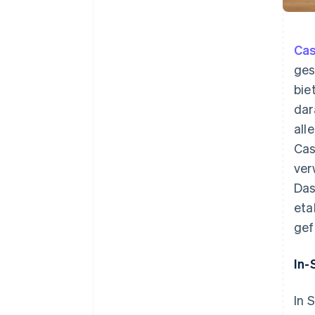
Cas
ges
bie
dar
all
Cas
ver
Das
eta
gef
In-
In 