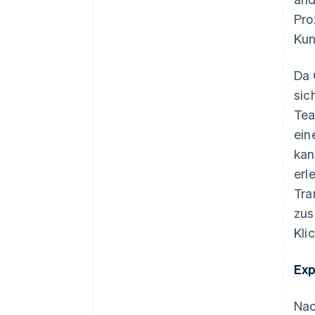
Pro
Kun
Da 
sic
Tea
ein
kan
erl
Tra
zus
Kli
Exp
Nac