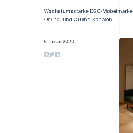
Optimierung der
Datensynchronisier
Autorisierungsraten
Wachstumsstarke D2C-Möbelmarke n
Link
Beschleunigter Bezahlvorgang
Online- und Offline-Kanälen
Financial Connections
Verbundene Finanzdaten
6. Januar 2020