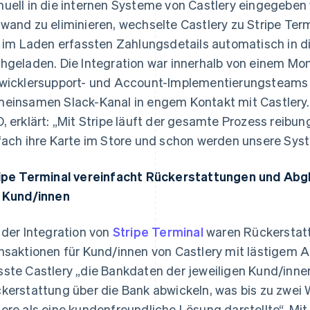
uell in die internen Systeme von Castlery eingegeben
wand zu eliminieren, wechselte Castlery zu Stripe Ter
e im Laden erfassten Zahlungsdetails automatisch in d
hgeladen. Die Integration war innerhalb von einem Mon
wicklersupport- und Account-Implementierungsteams v
einsamen Slack-Kanal in engem Kontakt mit Castlery.
, erklärt: „Mit Stripe läuft der gesamte Prozess reibu
fach ihre Karte im Store und schon werden unsere Syst
ipe Terminal vereinfacht Rückerstattungen und Abgl
 Kund/innen
 der Integration von
Stripe Terminal
waren Rückerstatt
nsaktionen für Kund/innen von Castlery mit lästigem
ste Castlery „die Bankdaten der jeweiligen Kund/inne
kerstattung über die Bank abwickeln, was bis zu zwei
ere als eine kundenfreundliche Lösung darstellte“. Mit 