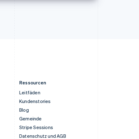
Ungarn
English
Vereinigte Arabische Emirate
English
Vereinigte Staaten
English
Español
简体中文
Vereinigtes Königreich
English
Zypern
English
Ressourcen
Leitfäden
Kundenstories
Blog
Gemeinde
Stripe Sessions
Datenschutz und AGB