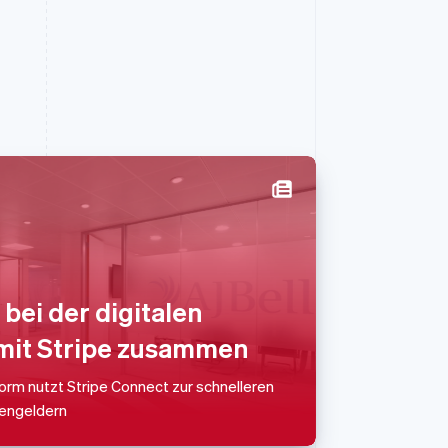
Slowenien
English
Italiano
Sonderverwaltungsregion
Hongkong, China
 bei der digitalen
English
简体中文
mit Stripe zusammen
Spanien
Español
English
Thailand
rm nutzt Stripe Connect zur schnelleren
ไทย
English
rengeldern
Tschechische Republik
English