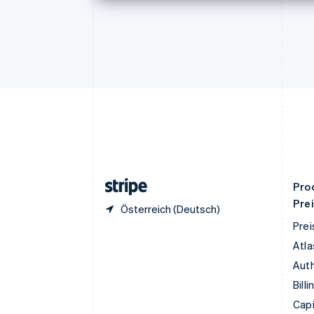
Deutsch
English
Estland
English
Festlandchina
简体中文
English
Finnland
English
Svenska
Frankreich
Français
English
Gibraltar
English
Griechenland
English
Pro
Pre
Österreich (Deutsch)
Prei
Atla
Auth
Billi
Capi