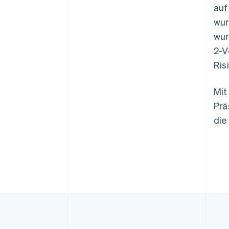
auf
wur
wur
2-V
Ris
Mit
Prä
die