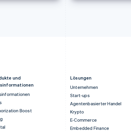
English
Italiano
English
Lettland
Portugal
English
Português
English
Liechtenstein
Rumänien
Deutsch
English
English
Litauen
Schweden
English
Svenska
English
Luxemburg
Schweiz
Français
Deutsch
English
Deutsch
Français
Italiano
English
Malaysia
Singapur
English
简体中文
English
简体中文
Malta
Slowakei
English
English
dukte und
Lösungen
isinformationen
Unternehmen
sinformationen
Start-ups
s
Agentenbasierter Handel
orization Boost
Krypto
ng
E-Commerce
tal
Embedded Finance