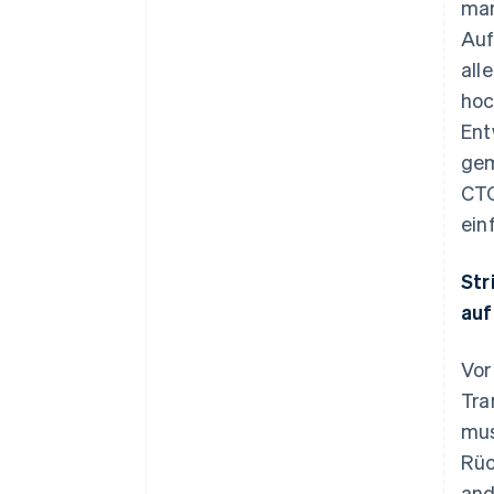
man
Auf
all
hoc
Ent
gem
CTO
ein
Str
auf
Vor
Tra
mus
Rüc
and