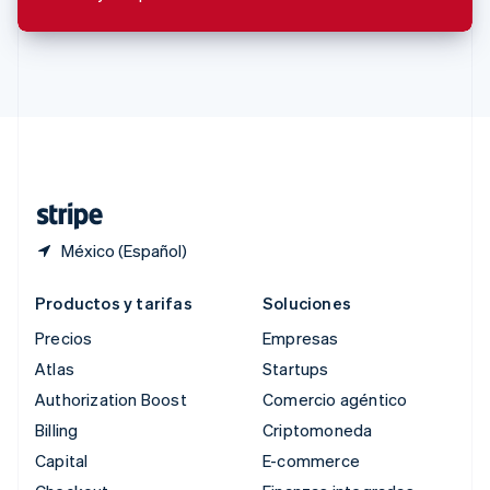
Rumania
English
Singapur
English
简体中文
Suecia
Svenska
English
Suiza
Deutsch
Français
Italiano
English
Tailandia
ไทย
English
México (Español)
Productos y tarifas
Soluciones
Precios
Empresas
Atlas
Startups
Authorization Boost
Comercio agéntico
Billing
Criptomoneda
Capital
E-commerce