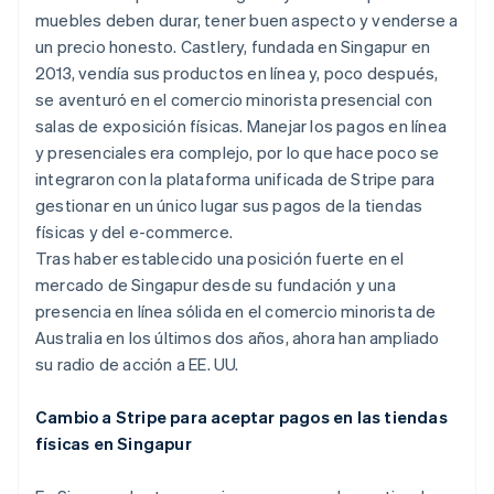
muebles deben durar, tener buen aspecto y venderse a
un precio honesto. Castlery, fundada en Singapur en
2013, vendía sus productos en línea y, poco después,
Ecosistema
se aventuró en el comercio minorista presencial con
Sesiones de Stripe 2026
Socios
Descubre cómo Stripe construye la infraestructura económi
salas de exposición físicas. Manejar los pagos en línea
Stripe App Marketplace
Mirar ahora
y presenciales era complejo, por lo que hace poco se
integraron con la plataforma unificada de Stripe para
gestionar en un único lugar sus pagos de la tiendas
físicas y del e-commerce.
Tras haber establecido una posición fuerte en el
mercado de Singapur desde su fundación y una
presencia en línea sólida en el comercio minorista de
Australia en los últimos dos años, ahora han ampliado
su radio de acción a EE. UU.
Cambio a Stripe para aceptar pagos en las tiendas
físicas en Singapur