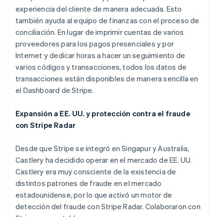
experiencia del cliente de manera adecuada. Esto
también ayuda al equipo de finanzas con el proceso de
conciliación. En lugar de imprimir cuentas de varios
proveedores para los pagos presenciales y por
Internet y dedicar horas a hacer un seguimiento de
Alemania
varios códigos y transacciones, todos los datos de
Deutsch
English
transacciones están disponibles de manera sencilla en
Australia
el Dashboard de Stripe.
English
Austria
Deutsch
English
Expansión a EE. UU. y protección contra el fraude
Bélgica
con Stripe Radar
Nederlands
Français
Deutsch
English
Brasil
Desde que Stripe se integró en Singapur y Australia,
Português
English
Bulgaria
Castlery ha decidido operar en el mercado de EE. UU.
English
Castlery era muy consciente de la existencia de
Canadá
distintos patrones de fraude en el mercado
English
Français
estadounidense, por lo que activó un motor de
China continental
detección del fraude con Stripe Radar. Colaboraron con
简体中文
English