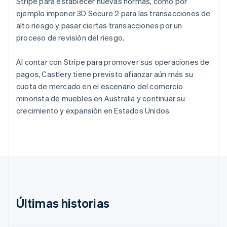
Chipre
Stripe para establecer nuevas normas, como por
English
ejemplo imponer 3D Secure 2 para las transacciones de
Croacia
alto riesgo y pasar ciertas transacciones por un
English
Italiano
proceso de revisión del riesgo.
Dinamarca
English
Emiratos Árabes Unidos
Al contar con Stripe para promover sus operaciones de
English
pagos, Castlery tiene previsto afianzar aún más su
Eslovaquia
cuota de mercado en el escenario del comercio
English
minorista de muebles en Australia y continuar su
Eslovenia
crecimiento y expansión en Estados Unidos.
English
Italiano
España
Español
English
Estados Unidos
English
Español
简体中文
Estonia
English
Finlandia
English
Svenska
Últimas historias
Francia
Français
English