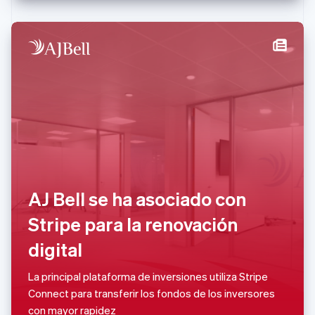
Malasia
English
简体中文
Malta
English
México
Español
English
Noruega
English
Nueva Zelandia
English
Países Bajos
Nederlands
English
Polonia
English
AJ Bell se ha asociado con
Portugal
Português
English
Stripe para la renovación
RAE de Hong Kong, China
digital
English
简体中文
Reino Unido
English
La principal plataforma de inversiones utiliza Stripe
República Checa
Connect para transferir los fondos de los inversores
English
con mayor rapidez