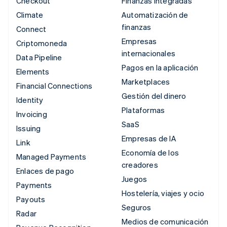
Checkout
Finanzas integradas
Climate
Automatización de
finanzas
Connect
Empresas
Criptomoneda
internacionales
Data Pipeline
Pagos en la aplicación
Elements
Marketplaces
Financial Connections
Gestión del dinero
Identity
Plataformas
Invoicing
SaaS
Issuing
Empresas de IA
Link
Economía de los
Managed Payments
creadores
Enlaces de pago
Juegos
Payments
Hostelería, viajes y ocio
Payouts
Seguros
Radar
Medios de comunicación