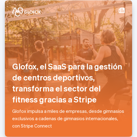
Gibraltar
English
Grecia
English
Hungría
English
India
English
Irlanda
English
Italia
Glofox, el SaaS para la gestión
Italiano
English
de centros deportivos,
Japón
日本語
English
transforma el sector del
Letonia
English
fitness gracias a Stripe
Liechtenstein
Deutsch
English
Glofox impulsa a miles de empresas, desde gimnasios
Lituania
exclusivos a cadenas de gimnasios internacionales,
English
Luxemburgo
con Stripe Connect
Français
Deutsch
English