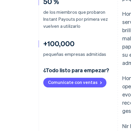
50 %
de los miembros que probaron
Hon
Instant Payouts por primera vez
ser
vuelven a utilizarlo
bri
mal
+100,000
pap
pequeñas empresas admitidas
su 
adm
¿Todo listo para empezar?
Hon
Comunícate con ventas
ope
evo
rec
ges
Nir