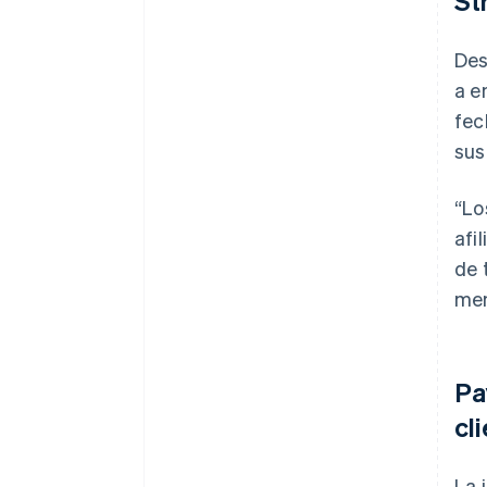
St
Des
a e
fec
sus
“Lo
afi
de 
men
Pa
cl
La 