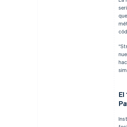
ser
que
mét
cód
“St
nue
hac
sim
El
Pa
Ins
fec