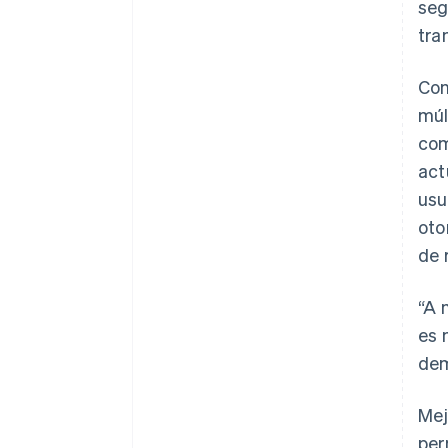
seg
tra
Co
múl
co
act
usu
oto
de 
“A 
es 
dem
Mej
per