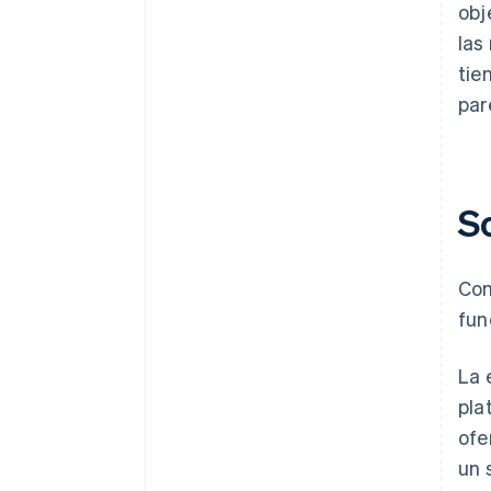
obj
las
tie
par
S
Com
fun
La 
pla
ofe
un 