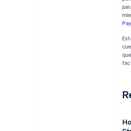
par
mie
Pa
Est
cue
que
fac
R
Ho