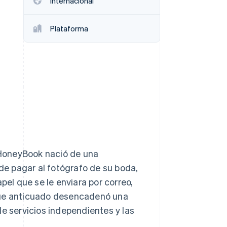
Internacional
Sesiones de Stripe
2026
Plataforma
Descubre cómo Stripe
construye la
infraestructura
económica para la IA.
Mirar ahora
HoneyBook nació de una
 de pagar al fotógrafo de su boda,
pel que se le enviara por correo,
oque anticuado desencadenó una
de servicios independientes y las