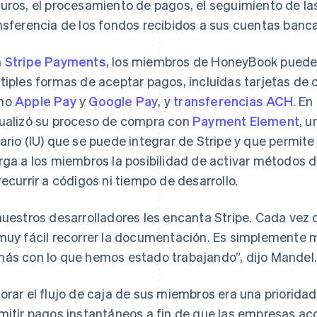
uros, el procesamiento de pagos, el seguimiento de la
nsferencia de los fondos recibidos a sus cuentas banca
n
Stripe Payments
, los miembros de HoneyBook pueden
tiples formas de aceptar pagos, incluidas tarjetas de c
mo
Apple Pay
y
Google Pay
, y
transferencias ACH
. E
ualizó su proceso de compra con
Payment Element
, u
ario (IU) que se puede integrar de Stripe y que permit
rga a los miembros la posibilidad de activar métodos 
recurrir a códigos ni tiempo de desarrollo.
nuestros desarrolladores les encanta Stripe. Cada vez
muy fácil recorrer la documentación. Es simplemente 
ás con lo que hemos estado trabajando”, dijo Mandel
orar el flujo de caja de sus miembros era una priorid
mitir pagos instantáneos a fin de que las empresas a