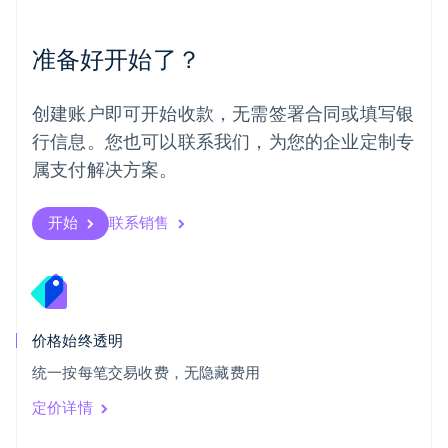
葡萄牙
Português
English
准备好开始了？
日本
日本語
English
瑞典
创建账户即可开始收款，无需签署合同或填写银
Svenska
English
瑞士
行信息。您也可以联系我们，为您的企业定制专
Deutsch
Français
Italiano
English
属支付解决方案。
塞浦路斯
English
斯洛伐克
开始
联系销售
English
斯洛文尼亚
English
Italiano
泰国
ไทย
English
希腊
价格始终透明
English
统一按每笔交易收费，无隐藏费用
西班牙
Español
English
定价详情
新加坡
English
简体中文