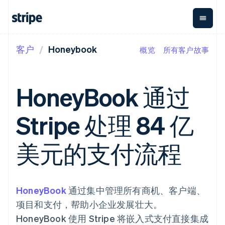
客户
Honeybook
概览
所有客户故事
按企业阶段
文档
学习
支付
营收
资金管理
平台
易市
大型企业
Stripe 文档
博客
Payments
Billing
Treasury
初创企业
API 参考文档
客户案例
HoneyBook 通过
在线支付
经常性收入
Con
库与 SDK
指南
企业财务
Managed
Metronome
Stripe Apps
Payments
按用量计费
Global
平台
Stripe 处理 84 亿
备案商家解决
Payouts
Subscriptions
Capi
按应用场景
方案
平
支持
向第三方
订阅管理
Payment links
客户
指南
智能体商务
美元的支付流程
打款
Invoicing
Trea
加密货币
获取支持
无代码支付
一次性或定期
Capital
平
电子商务
接受线上付款
托管支持方案
企业融资
Checkout
账单
嵌入
嵌入式金融
实施预置结账流程
专业服务
预构建支付界
Crypto
Tax
融服
财务自动化
构建平台或交易市场
钱包、稳
面
销售税和增值
Iss
全球化企业
管理订阅
HoneyBook
通过集中管理所有商机、客户端、
定币发行
Elements
税自动化
实体
应用内支付
提供按用量计费
灵活的 UI 组件
和发卡基
Crypto
Revenue
虚拟
项目和支付，帮助小企业发展壮大。
交易市场
发行稳定币支持的支付卡
Onramp
Payment
Recognition
础设施
公司
资金管理
通过智能体配置和管理服
可嵌入的
HoneyBook 使用 Stripe 将嵌入式支付直接集成
methods
会计自动化
平台
务