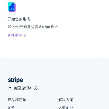
新西兰
English
匈牙利
English
开始您的集成
意大利
10 分钟开通并运营 Stripe 账户
Italiano
English
印度
API 参考
English
英国
English
直布罗陀
English
中国内地
简体中文
English
中国香港特别行政区
English
简体中文
美国 (简体中文)
产品和定价
解决方案
定价
大型企业