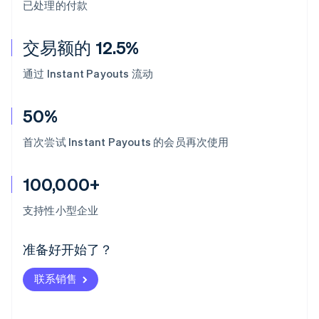
已处理的付款
交易额的 12.5%
通过 Instant Payouts 流动
50%
首次尝试 Instant Payouts 的会员再次使用
100,000+
阿联酋
English
支持性小型企业
爱尔兰
English
爱沙尼亚
准备好开始了？
English
奥地利
联系销售
Deutsch
English
澳大利亚
English