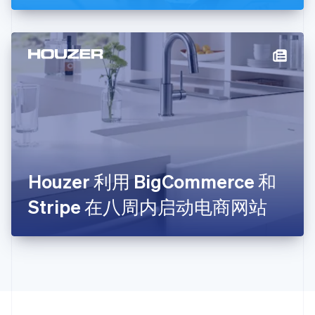
克罗地亚
English
Italiano
拉脱维亚
English
立陶宛
English
列支敦士登
Deutsch
English
卢森堡
Français
Deutsch
English
罗马尼亚
English
Houzer 利用 BigCommerce 和
马尔他
English
Stripe 在八周内启动电商网站
马来西亚
English
简体中文
美国
English
Español
简体中文
墨西哥
Español
English
挪威
English