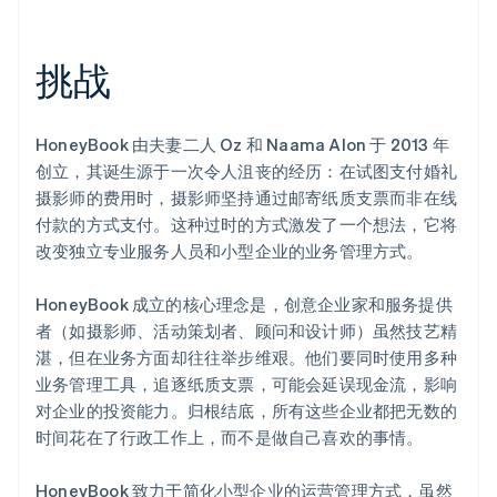
初创企业注册
Climate
挑战
碳移除
Identity
在线身份验证
HoneyBook 由夫妻二人 Oz 和 Naama Alon 于 2013 年
创立，其诞生源于一次令人沮丧的经历：在试图支付婚礼
摄影师的费用时，摄影师坚持通过邮寄纸质支票而非在线
付款的方式支付。这种过时的方式激发了一个想法，它将
改变独立专业服务人员和小型企业的业务管理方式。
Stripe Sessions 2026
了解 Stripe 如何为 AI 构建经济基础设施。
立即观看
HoneyBook 成立的核心理念是，创意企业家和服务提供
者（如摄影师、活动策划者、顾问和设计师）虽然技艺精
湛，但在业务方面却往往举步维艰。他们要同时使用多种
业务管理工具，追逐纸质支票，可能会延误现金流，影响
对企业的投资能力。归根结底，所有这些企业都把无数的
时间花在了行政工作上，而不是做自己喜欢的事情。
HoneyBook 致力于简化小型企业的运营管理方式，虽然