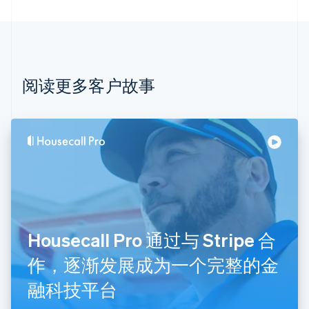
巴西
Português
English
保加利亚
English
比利时
Nederlands
Français
Deutsch
English
阅读更多客户故事
波兰
English
丹麦
English
德国
Deutsch
English
法国
Français
English
芬兰
English
Svenska
Housecall Pro 通过与 Stripe 合
荷兰
Nederlands
English
作，逐渐发展成为一个完整的金
加拿大
English
Français
融科技平台
捷克
English