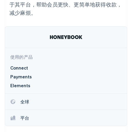
接入 125+ 种支
加密货币
Stripe Sigma
产品路线图
于其平台，帮助会员更快、更简单地获得收款，
SaaS
付方式
自定义报告
购买
Sessions 年度大会
减少麻烦。
Terminal
Data Pipeline
招聘
线下支付
数据同步
资讯中心
Authorization
资源
Stripe Press
Boost
按行业
支付成功率优
应用集成
化
AI 企业
代码示例
Link
创作者经济
开发者博客
联系
加速结账
游戏
API 状态
Financial
酒店、旅游与休闲
使用的产品
联系销售
Connections
保险
成为合作伙伴
关联金融账户
媒体与娱乐
Connect
数据
非营利组织
Payments
专业服务
公共部门
Elements
零售
更多
全球
Product roadmap
了解未来规划
生态系统
Radar
平台
合作伙伴
欺诈防范
Stripe App Marketplace
Atlas