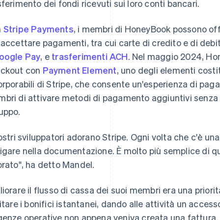
sferimento dei fondi ricevuti sui loro conti bancari.
n
Stripe Payments
, i membri di HoneyBook possono offri
 accettare pagamenti, tra cui carte di credito e di deb
oogle Pay
, e
trasferimenti ACH
. Nel maggio 2024, Ho
ckout con
Payment Element
, uno degli elementi costit
orporabili di Stripe, che consente un'esperienza di pa
bri di attivare metodi di pagamento aggiuntivi senza 
luppo.
nostri sviluppatori adorano Stripe. Ogni volta che c'è un
igare nella documentazione. È molto più semplice di qu
orato", ha detto Mandel.
liorare il flusso di cassa dei suoi membri era una prio
litare i bonifici istantanei, dando alle attività un acces
genze operative non appena veniva creata una fattura.