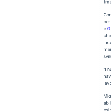
tra
Co
per
e
G
che
inc
mem
svi
"I 
nav
lav
Mig
abi
esi