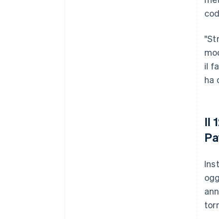
cod
"St
mod
il 
ha 
Il
Pa
Ins
ogg
ann
tor