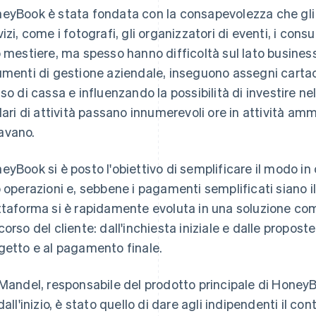
eyBook è stata fondata con la consapevolezza che gli imp
izi, come i fotografi, gli organizzatori di eventi, i consul
o mestiere, ma spesso hanno difficoltà sul lato business
umenti di gestione aziendale, inseguono assegni cartac
so di cassa e influenzando la possibilità di investire nell
olari di attività passano innumerevoli ore in attività amm
vano.
eyBook si è posto l'obiettivo di semplificare il modo in 
o operazioni e, sebbene i pagamenti semplificati siano il 
ttaforma si è rapidamente evoluta in una soluzione com
corso del cliente: dall'inchiesta iniziale e dalle proposte
getto e al pagamento finale.
 Mandel, responsabile del prodotto principale di HoneyBo
dall'inizio, è stato quello di dare agli indipendenti il co