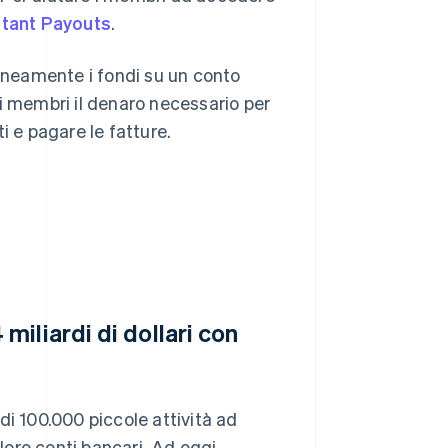
stant Payouts
.
neamente i fondi su un conto
i membri il denaro necessario per
i e pagare le fatture.
iliardi di dollari con
di 100.000 piccole attività ad
 loro conti bancari. Ad oggi,