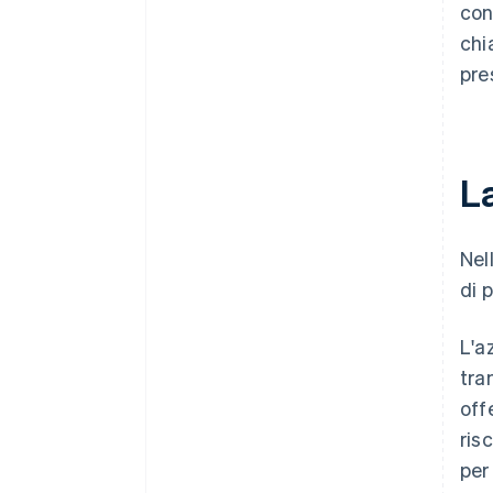
con
chi
pre
L
Nel
di 
L'a
tra
off
ris
per