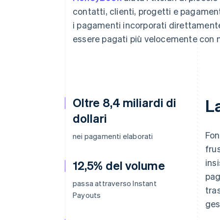
Link
contatti, clienti, progetti e pagamen
Pagamento accelerato
i pagamenti incorporati direttamente
Financial Connections
Conti finanziari collegati
essere pagati più velocemente con 
Oltre 8,4 miliardi di
La
dollari
Fon
nei pagamenti elaborati
fru
ins
12,5% del volume
pag
passa attraverso Instant
tra
Payouts
ges