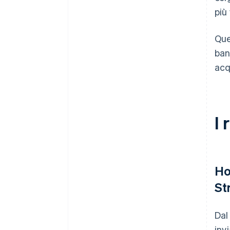
più
Que
ban
acq
I 
Ho
St
Dal
inv