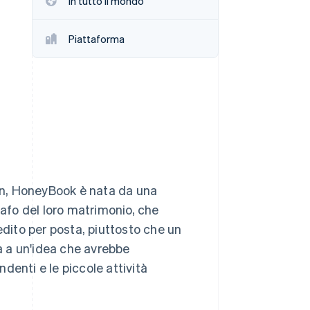
In tutto il mondo
Piattaforma
Stripe Sessions 2026
Scopri come Stripe sta
costruendo
l'infrastruttura
economica per l'IA.
Guarda ora
on, HoneyBook è nata da una
rafo del loro matrimonio, che
ito per posta, piuttosto che un
 a un'idea che avrebbe
ndenti e le piccole attività