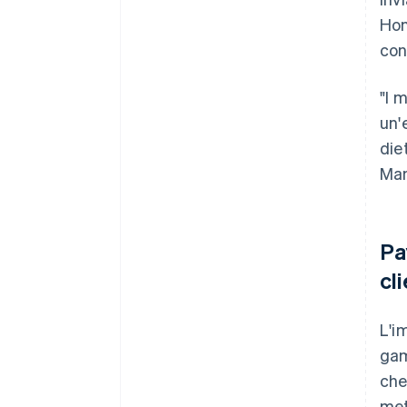
Hon
con
"I 
un'
die
Man
Pa
cl
L'i
gam
che
met