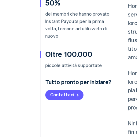
50%
Hon
dei membri che hanno provato
serv
Instant Payouts per la prima
lor
volta, tornano ad utilizzarlo di
str
nuovo
flus
tit
Oltre 100.000
ama
piccole attività supportate
Hon
lor
Tutto pronto per iniziare?
pia
Contattaci
per
pro
Nir
fin 