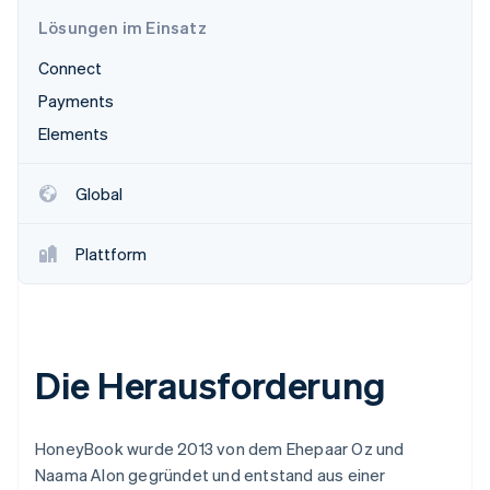
Betrugsprävention
Ecosystem
Lösungen im Einsatz
Atlas
Start-up-Gründung
Partner
Connect
Stripe App-Marktplatz
Climate
Payments
CO₂-Entnahme
Elements
Identity
Online-Identitätsprüfung
Global
Plattform
Stripe-Sessions 2026
Erfahren Sie, wie Stripe Lösungen für die Wirts
Jetzt ansehen
Die Herausforderung
HoneyBook wurde 2013 von dem Ehepaar Oz und
Naama Alon gegründet und entstand aus einer