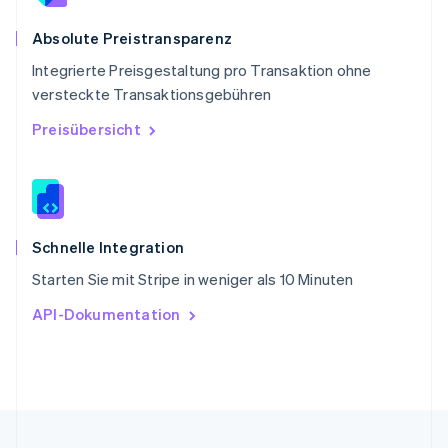
English
简体中文
Slowakei
Absolute Preistransparenz
English
Integrierte Preisgestaltung pro Transaktion ohne
Slowenien
versteckte Transaktionsgebühren
English
Italiano
Sonderverwaltungsregion Hongkong,
Preisübersicht
China
English
简体中文
Spanien
Español
English
Thailand
ไทย
English
Schnelle Integration
Tschechische Republik
Starten Sie mit Stripe in weniger als 10 Minuten
English
Ungarn
API-Dokumentation
English
Vereinigte Arabische Emirate
English
Vereinigte Staaten
English
Español
简体中文
Vereinigtes Königreich
English