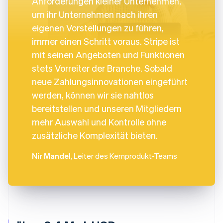
Anforderungen kleiner Unternehmen,
um ihr Unternehmen nach ihren
eigenen Vorstellungen zu führen,
immer einen Schritt voraus. Stripe ist
mit seinen Angeboten und Funktionen
stets Vorreiter der Branche. Sobald
neue Zahlungsinnovationen eingeführt
werden, können wir sie nahtlos
bereitstellen und unseren Mitgliedern
mehr Auswahl und Kontrolle ohne
zusätzliche Komplexität bieten.
Nir Mandel
, Leiter des Kernprodukt-Teams