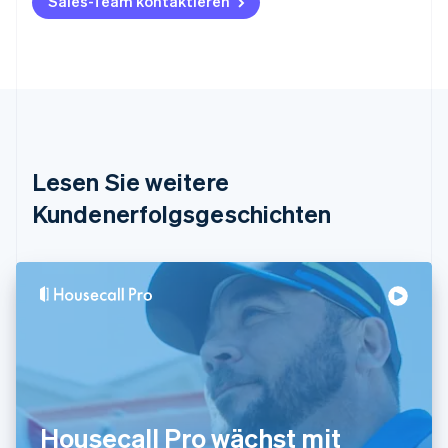
Sales-Team kontaktieren
Nederlands
Français
Deutsch
English
Brasilien
Português
English
Bulgarien
English
Dänemark
English
Deutschland
Lesen Sie weitere
Deutsch
English
Estland
Kundenerfolgsgeschichten
English
Festlandchina
简体中文
English
Finnland
English
Svenska
Frankreich
Français
English
Gibraltar
English
Griechenland
English
Housecall Pro wächst mit
Indien