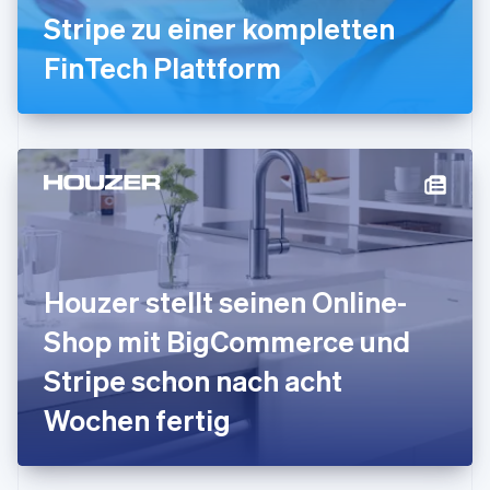
Stripe zu einer kompletten
English
Irland
FinTech Plattform
English
Italien
Italiano
English
Japan
日本語
English
Kanada
English
Français
Kroatien
English
Italiano
Lettland
English
Houzer stellt seinen Online-
Liechtenstein
Deutsch
English
Shop mit BigCommerce und
Litauen
Stripe schon nach acht
English
Luxemburg
Wochen fertig
Français
Deutsch
English
Malaysia
English
简体中文
Malta