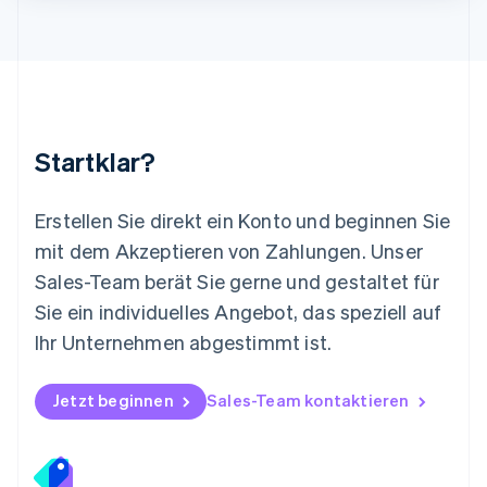
English
Mexiko
Español
English
Neuseeland
English
Niederlande
Nederlands
English
Startklar?
Norwegen
English
Österreich
Erstellen Sie direkt ein Konto und beginnen Sie
Deutsch
English
mit dem Akzeptieren von Zahlungen. Unser
Polen
Sales-Team berät Sie gerne und gestaltet für
English
Portugal
Sie ein individuelles Angebot, das speziell auf
Português
English
Ihr Unternehmen abgestimmt ist.
Rumänien
English
Schweden
Jetzt beginnen
Sales-Team kontaktieren
Svenska
English
Schweiz
Deutsch
Français
Italiano
English
Singapur