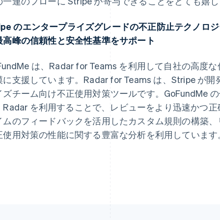
の一連のフローに Stripe が寄与できることをとても嬉
tripe のエンタープライズグレードの不正防止テクノロジー
最高峰の信頼性と安全性基準をサポート
ギリシア
ドイツ
English
Deutsch
English
クロアチア
ニュージーランド
FundMe は、Radar for Teams を利用して自
English
Italiano
English
に支援しています。Radar for Teams は、Stri
ジブラルタル
ノルウェー
English
English
イズチーム向け不正使用対策ツールです。GoFundMe
シンガポール
ハンガリー
、Radar を利用することで、レビューをより迅速かつ
English
简体中文
English
スイス
フィンランド
イムのフィードバックを活用したカスタム規則の構築、
Deutsch
Français
Italiano
English
English
Svenska
正使用対策の性能に関する豊富な分析を利用しています
スウェーデン
ブラジル
Svenska
English
Português
English
スペイン
フランス
Español
English
Français
English
スロバキア
ブルガリア
English
English
スロベニア
ベルギー
English
Italiano
Nederlands
Français
Deutsch
Eng
タイ
ポーランド