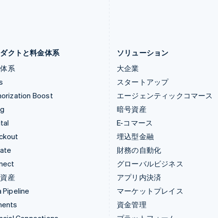
ไทย
English
English
チェコ共和国
ポルトガル
English
Português
English
デンマーク
マルタ
English
English
ロダクトと料金体系
ソリューション
金体系
大企業
s
スタートアップ
orization Boost
エージェンティックコマース
ng
暗号資産
tal
E-コマース
ckout
埋込型金融
mate
財務の自動化
nect
グローバルビジネス
号資産
アプリ内決済
 Pipeline
マーケットプレイス
ments
資金管理