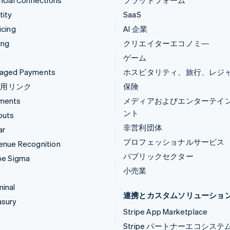
ncial Connections
プラットフォーム
tity
SaaS
icing
AI 企業
ing
クリエイターエコノミ―
ゲーム
aged Payments
ホスピタリティ、旅行、レジ
済用リンク
保険
ments
メディアおよびエンターテイ
ント
outs
非営利団体
ar
プロフェッショナルサービス
enue Recognition
パブリックセクター
pe Sigma
小売業
inal
連携とカスタムソリューショ
asury
Stripe App Marketplace
Stripe パートナーエコシステ