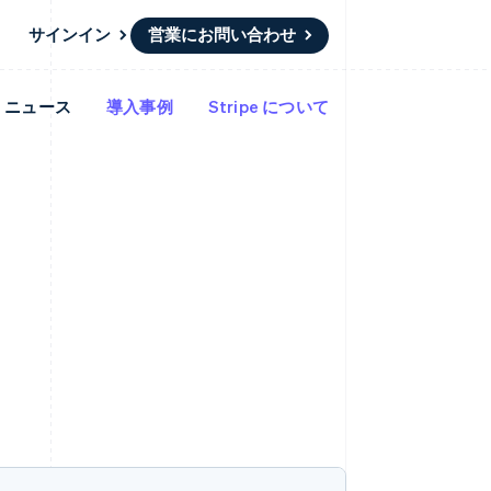
サインイン
営業にお問い合わせ
ニュース
導入事例
Stripe について
リソース
エコシステム
お問い合わせ
ームとマーケット
その他
アプリへの導入
パートナー
営業にお問い合わせ
Product roadmap
ス
コードサンプル
Stripe App Marketplace
パートナーになる
今後の予定を確認
開発者のブログ
ーム決済の構築
ャー
API ステータス
Radar
不正防止
ンメント
Atlas
スタートアップの企業設立
Climate
カーボンリムーバル
Identity
オンライン本人確認