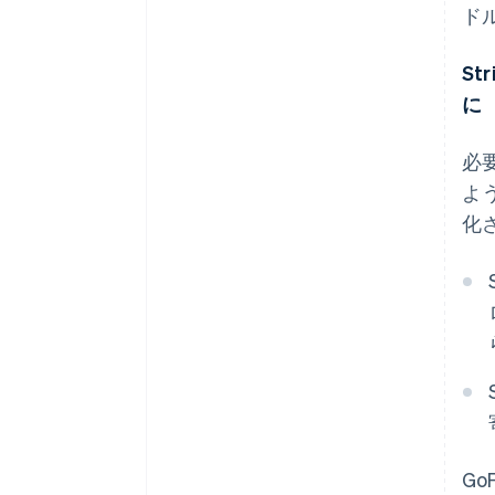
ド
S
に
必
よ
化
Go