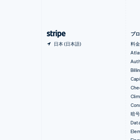
Nederlands
English
カナダ
English
Français
キプロス
English
プ
日本 (日本語)
料
Atla
Auth
Billi
Capi
Che
Cli
Con
暗
Data
Ele