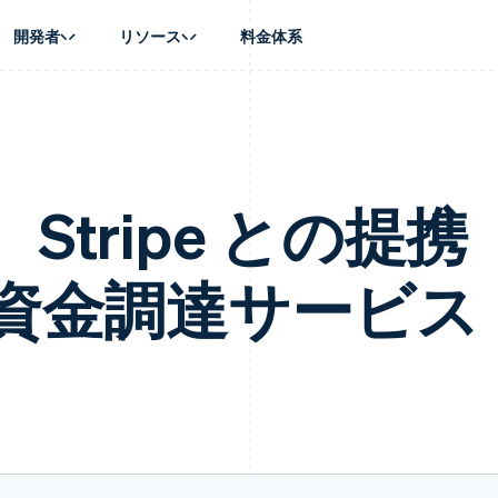
開発者
リソース
料金体系
ース別
ガイド
業種別
会社
資金管理
プラットフォ
プレイス
ンティックコマース
に問い合わせる
オンライン決済を受け付け
AI 企業
製品ロードマップ
Global Payouts
ス / ECサイト
ートプラン
構築済みの決済を実装
クリエイターエコノミ―
Sessions 年次カンファレン
第三者への入金
Connect
金融
ッショナルサービス
プラットフォームまたはマーケットプレイスを構築する
ゲーム
採用情報
、Stripe との提携
プラットフォ
財務関連
ホスピタリティ、旅行、レジ
ニュースルーム
ルビジネス
サブスクリプションを管理
保険
Stripe Press
内決済
従量課金請求を提供
メディアおよびエンターテイ
の管理
資金調達サービス
トプレイス
ステーブルコイン担保型のカードを発行
理
エージェントによるサービスのプロビジョニングと管理
非営利団体
フォーム
プロフェッショナルサービス
パブリックセクター
動計算
小売業
on