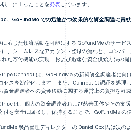
ル以上に上ったことを
発表
しています。
tripe、GoFundMe での迅速かつ効果的な資金調達
要に応じた救済活動を可能にする GoFundMe のサービス
うに、シームレスなアカウント登録の流れと、コンバー
された寄付機能の実現、および迅速な資金供給方法の提
Stripe Connect は、GoFundMe の新規資金調
ロセスを効率化します。また、Connect は認証を処
ら資金調達者への資金移動に関する運営上の負担を軽
Stripe は、個人の資金調達者および慈善団体やその
寄付を安全に回収し、保持することで、GoFundMe 
FundMe 製品管理ディレクターの Daniel Cox 氏は