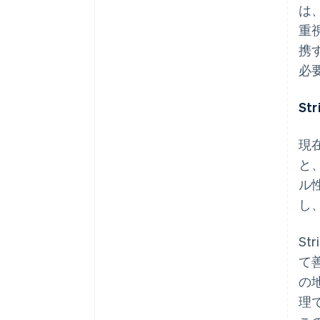
は
重
携
必
St
現在
と
ル
し
St
て
の
理