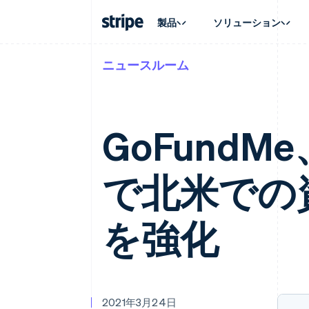
製品
ソリューション
ニュースルーム
企業規模別
ドキュメント
学ぶ
ユースケ
サポート
支払い
収益
大企業向け
Stripe のドキュメント
ブログ
エージェ
サポート
Payments
Billing
スタートアップ向け
API リファレンス
導入事例
E コマー
管理サポ
オンライン決済
経常収益
ライブラリと SDK
ガイド
埋込型
プロフェ
GoFundMe
Managed Payments
Metronome
Stripe Apps
請求・
マーチャントオブレコードソリ
従量課金
グローバ
ューション
サブスクリプション
アプリ
サブスクリプション
Payment links
で北米での
マーケッ
コーディング不要の決済ページ
Invoicing
資金管
1 回限りまたは継続
Checkout
プラット
構築済み決済 UI
Tax
SaaS
消費税と VAT の自
Elements
を強化
柔軟な UI コンポーネント
Revenue Recogniti
会計管理の自動化
決済手段
125 以上の決済手段を利用可能
Stripe Sigma
カスタムレポート
Terminal
対面支払い
Data Pipeline
データの同期
Authorization Boost
2021年3月24日
決済成功率の最適化