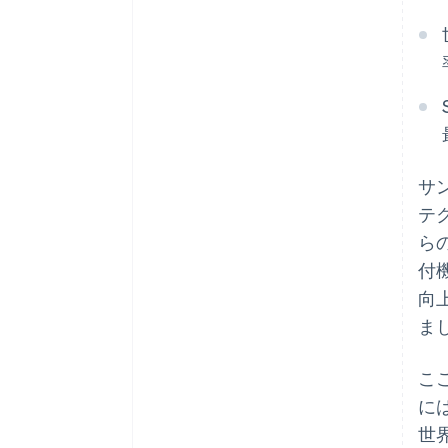
サン
テ
ら
付
向
ま
こ
に
世