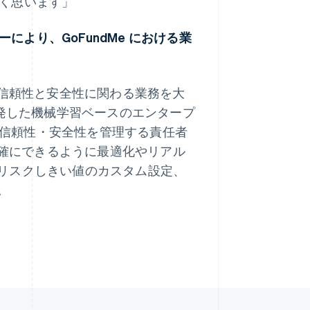
しく思います」
により、GoFundMe における業
マレーシア
English
简体中文
メキシコ
社の高度な信頼性と安全性に関わる業務を大
Español
English
pe が開発した機械学習ベースのエンタープ
ラトビア
English
 の信頼性・安全性を管理する責任者
リトアニア
正確にできるように最適化やリアル
English
リヒテンシュタイン
リスクしきい値のカスタム設定、
Deutsch
English
。
ルーマニア
English
ルクセンブルグ
Français
Deutsch
English
中国香港特別行政区
English
简体中文
中国本土
lish
简体中文
English
日本