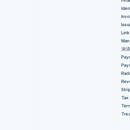
Fina
Iden
Invo
Issu
Link
Man
決
Pay
Pay
Rad
Rev
Stri
Tax
Term
Tre