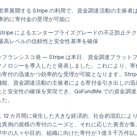
世界展開する Stripe の利用で、資金調達活動の主催者は
率的に寄付金の受理が可能に
Stripe によるエンタープライズグレードの不正防止テク
最高レベルの信頼性と安全性基準を確保
フランシスコ発 — Stripe は本日、資金調達プラットフォーム
クノロジーを導入したと発表しました。これにより、寄
の寄付の迅速かつ効率的な受理が可能となります。Stri
機能、資金調達活動の主催者による寄付金引き出しの迅
上と安全性の確保を実現でき、GoFundMe での資金
した。
こ 12 カ月間に発生した大きな経済的、社会的混乱により、
は異例の規模の寄付のニーズと、それに応じた善意が集まり
界中の人々や目的、組織に向けた寄付が 1 億 5 千万件以