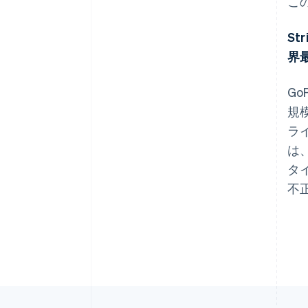
こ
S
アイルランド
界
English
アメリカ
Go
English
Español
简体中文
アラブ首長国連邦
規模
English
ラ
イギリス
は
English
イタリア
タ
Italiano
English
不
インド
English
エストニア
English
オーストラリア
English
オーストリア
Deutsch
English
オランダ