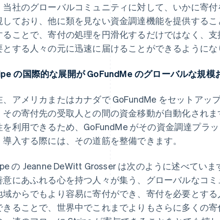
、当社のグローバルコミュニティに対して、いかに寄付
視しており、他に類を見ない資金調達機能を提供することを
することで、寄付の処理を円滑化するだけではなく、支
要とする人々の元に迅速に届けることができるようにな
ripe の国際的な展開が GoFundMe のグローバルな
、アメリカまたはカナダで GoFundMe をセットアップ
、その寄付先の受取人との間の資金移動が自動化されます。
性を利用できるため、GoFundMe がその資金調達プ
、導入する際には、その道筋を整備できます。
ripe の Jeanne DeWitt Grosser は次のように述べ
善意にあふれる心を持つ人々が集う、グローバルなコミュニ
地域からでもより容易に寄付ができ、寄付を必要とする
できることで、世界中でこれまでよりもさらに多くの寄