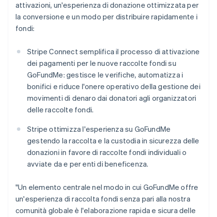
Cina continentale
attivazioni, un'esperienza di donazione ottimizzata per
简体中文
English
la conversione e un modo per distribuire rapidamente i
Cipro
fondi:
English
Croazia
English
Italiano
Stripe Connect semplifica il processo di attivazione
Danimarca
dei pagamenti per le nuove raccolte fondi su
English
GoFundMe: gestisce le verifiche, automatizza i
Emirati Arabi Uniti
bonifici e riduce l'onere operativo della gestione dei
English
Estonia
movimenti di denaro dai donatori agli organizzatori
English
delle raccolte fondi.
Finlandia
Stripe ottimizza l'esperienza su GoFundMe
English
Svenska
Francia
gestendo la raccolta e la custodia in sicurezza delle
Français
English
donazioni in favore di raccolte fondi individuali o
Germania
avviate da e per enti di beneficenza.
Deutsch
English
Giappone
"Un elemento centrale nel modo in cui GoFundMe offre
日本語
English
Gibilterra
un'esperienza di raccolta fondi senza pari alla nostra
English
comunità globale è l'elaborazione rapida e sicura delle