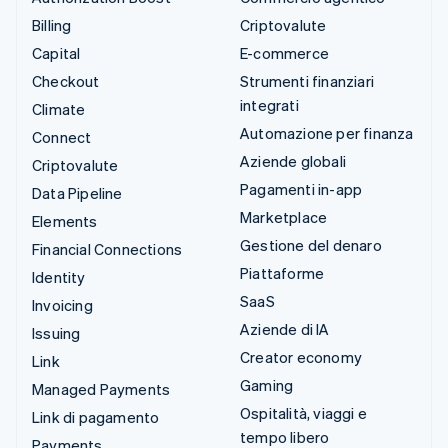
Billing
Criptovalute
Capital
E-commerce
Checkout
Strumenti finanziari
integrati
Climate
Automazione per finanza
Connect
Aziende globali
Criptovalute
Pagamenti in-app
Data Pipeline
Marketplace
Elements
Gestione del denaro
Financial Connections
Piattaforme
Identity
SaaS
Invoicing
Aziende di IA
Issuing
Creator economy
Link
Gaming
Managed Payments
Ospitalità, viaggi e
Link di pagamento
tempo libero
Payments