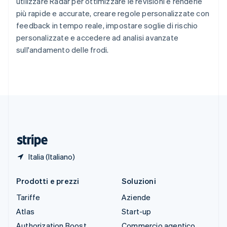
Slovenia
utilizzare Radar per ottimizzare le revisioni e renderle
English
Italiano
più rapide e accurate, creare regole personalizzate con
Spagna
feedback in tempo reale, impostare soglie di rischio
Español
English
personalizzate e accedere ad analisi avanzate
Stati Uniti
sull'andamento delle frodi.
English
Español
简体中文
Svezia
Svenska
English
Svizzera
Deutsch
Français
Italiano
English
Thailandia
ไทย
English
Ungheria
English
Italia (Italiano)
Prodotti e prezzi
Soluzioni
Tariffe
Aziende
Atlas
Start-up
Authorization Boost
Commercio agentico