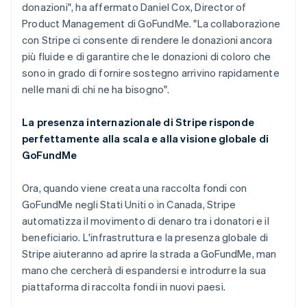
Grecia
donazioni", ha affermato Daniel Cox, Director of
English
Product Management di GoFundMe. "La collaborazione
India
con Stripe ci consente di rendere le donazioni ancora
English
Irlanda
più fluide e di garantire che le donazioni di coloro che
English
sono in grado di fornire sostegno arrivino rapidamente
Italia
nelle mani di chi ne ha bisogno".
Italiano
English
Lettonia
La presenza internazionale di Stripe risponde
English
Liechtenstein
perfettamente alla scala e alla visione globale di
Deutsch
English
GoFundMe
Lituania
English
Ora, quando viene creata una raccolta fondi con
Lussemburgo
GoFundMe negli Stati Uniti o in Canada, Stripe
Français
Deutsch
English
automatizza il movimento di denaro tra i donatori e il
Malaysia
beneficiario. L'infrastruttura e la presenza globale di
English
简体中文
Malta
Stripe aiuteranno ad aprire la strada a GoFundMe, man
English
mano che cercherà di espandersi e introdurre la sua
Messico
piattaforma di raccolta fondi in nuovi paesi.
Español
English