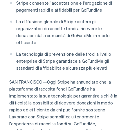
Stripe consente l'accettazione e l'erogazione di
Scopri cosa ti aspetta
pagamenti rapidi e affidabili per GoFundMe
Radar
Ecosistema
Prevenzione delle frodi
La diffusione globale di Stripe aiuterà gli
Partner
Atlas
organizzatori di raccolte fondi a ricevere le
Stripe App Marketplace
Costituzione di start-up
donazioni dalla comunità di GoFundMe in modo
Climate
efficiente
Rimozione del carbonio
La tecnologia di prevenzione delle frodi a livello
Identity
Verifica online dell'identità
enterprise di Stripe garantisce a GoFundMe gli
standard di affidabilità e sicurezza più elevati
SAN FRANCISCO—Oggi Stripe ha annunciato che la
piattaforma di raccolta fondi GoFundMe ha
Stripe Sessions 2026
implementato la sua tecnologia per garantire a chi è in
Scopri come Stripe sta costruendo l'infrastruttura economi
difficoltà la possibilità di ricevere donazioni in modo
Guarda ora
rapido ed efficiente da chi può fornire sostegno.
Lavorare con Stripe semplifica ulteriormente
l'esperienza di raccolta fondi su GoFundMe,