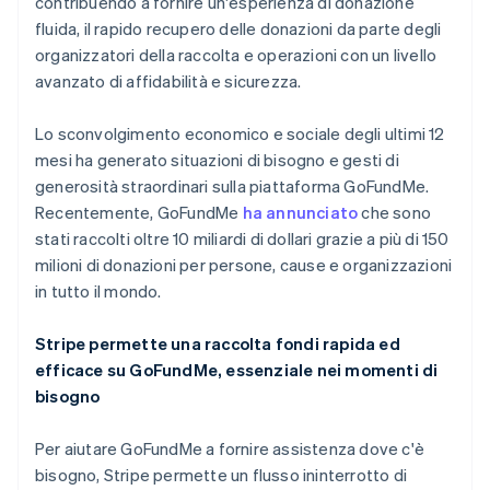
contribuendo a fornire un'esperienza di donazione
fluida, il rapido recupero delle donazioni da parte degli
organizzatori della raccolta e operazioni con un livello
avanzato di affidabilità e sicurezza.
Lo sconvolgimento economico e sociale degli ultimi 12
mesi ha generato situazioni di bisogno e gesti di
generosità straordinari sulla piattaforma GoFundMe.
Recentemente, GoFundMe
ha annunciato
che sono
Australia
stati raccolti oltre 10 miliardi di dollari grazie a più di 150
English
milioni di donazioni per persone, cause e organizzazioni
Austria
in tutto il mondo.
Deutsch
English
Belgio
Nederlands
Français
Deutsch
English
Stripe permette una raccolta fondi rapida ed
Brasile
efficace su GoFundMe, essenziale nei momenti di
Português
English
bisogno
Bulgaria
English
Canada
Per aiutare GoFundMe a fornire assistenza dove c'è
English
Français
bisogno, Stripe permette un flusso ininterrotto di