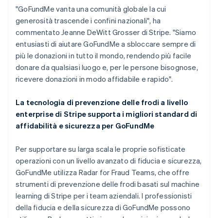
Norvegia
"GoFundMe vanta una comunità globale la cui
English
Nuova Zelanda
generosità trascende i confini nazionali", ha
English
commentato Jeanne DeWitt Grosser di Stripe. "Siamo
Paesi Bassi
entusiasti di aiutare GoFundMe a sbloccare sempre di
Nederlands
English
più le donazioni in tutto il mondo, rendendo più facile
Polonia
donare da qualsiasi luogo e, per le persone bisognose,
English
Portogallo
ricevere donazioni in modo affidabile e rapido".
Português
English
RAS di Hong Kong, Cina
La tecnologia di prevenzione delle frodi a livello
English
简体中文
enterprise di Stripe supporta i migliori standard di
Regno Unito
affidabilità e sicurezza per GoFundMe
English
Repubblica Ceca
English
Per supportare su larga scala le proprie sofisticate
Romania
operazioni con un livello avanzato di fiducia e sicurezza,
English
GoFundMe utilizza Radar for Fraud Teams, che offre
Singapore
strumenti di prevenzione delle frodi basati sul machine
English
简体中文
learning di Stripe per i team aziendali. I professionisti
Slovacchia
della fiducia e della sicurezza di GoFundMe possono
English