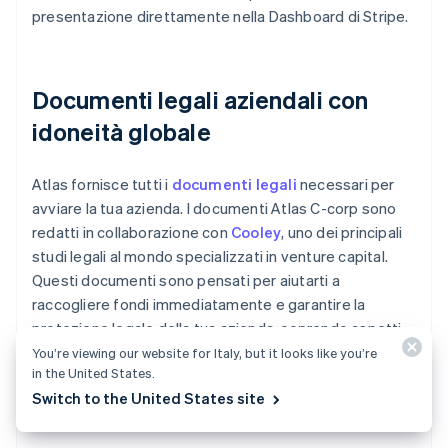
presentazione direttamente nella Dashboard di Stripe.
Documenti legali aziendali con
idoneità globale
Atlas fornisce tutti i
documenti legali
necessari per
avviare la tua azienda. I documenti Atlas C-corp sono
redatti in collaborazione con
Cooley
, uno dei principali
studi legali al mondo specializzati in venture capital.
Questi documenti sono pensati per aiutarti a
raccogliere fondi immediatamente e garantire la
protezione legale della tua azienda, coprendo aspetti
quali la struttura proprietaria, la distribuzione del
You’re viewing our website for Italy, but it looks like you’re
in the United States.
capitale e la conformità fiscale.
Switch to the United States site