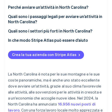
Scopri cosa ti aspetta
Perché avviare un’attività in North Carolina?
Radar
Ecosistema
Prevenzione delle frodi
Agevolazioni e incentivi fiscali
Quali sono i passaggi legali per avviare un’attività in
North Carolina?
Partner
Atlas
Forza lavoro forte
Stripe App Marketplace
Costituzione di start-up
Scegli una ragione sociale
Quali sono i settori più forti in North Carolina?
Mix di centri urbani e città minori
Climate
Rimozione del carbonio
Scegli la struttura aziendale più adatta
Biotecnologie e scienze della vita
In che modo Stripe Atlas può essere d’aiuto
Biotecnologie, produzione e altro
Identity
Registrati presso il Segretario di Stato della North
Settore manifatturiero
Registrazione su Atlas
Verifica online dell'identità
Carolina
Crea la tua azienda con Stripe Atlas
Tecnologia
Accettazione di pagamenti e operazioni bancarie
Ottieni un numero EIN dall’IRS
prima dell’arrivo del tuo EIN
Turismo e ospitalità
Registrati per le imposte statali
Acquisto di azioni senza contanti da parte del
La North Carolina è nota per le sue montagne e le sue
Settore agroindustriale
fondatore
coste panoramiche, ma è anche uno stato eccellente
Stripe Sessions 2026
Ottieni licenze o permessi locali
Scopri come Stripe sta costruendo l'infrastruttura economi
dove avviare un'attività, grazie al suo clima favorevole
Presentazione automatica della dichiarazione
Guarda ora
Apri un conto bancario aziendale
alle attività, alle sovvenzioni per le attività in crescita e
fiscale 83(b)
a un'economia che accoglie nuove idee. Nel 2024, la
Valuta un’assicurazione aziendale
Documenti legali aziendali con idoneità globale
North Carolina ha annunciato
16.956 nuovi posti di
Soddisfa i requisiti annuali
lavoro
. Con una forza lavoro locale molto apprezzata e
Un anno gratuito di Stripe Payments, più 50.000