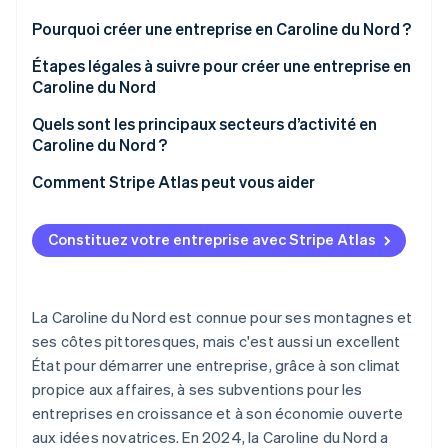
Découvrez les prochaines évolutions
Commerce en ligne
Pourquoi créer une entreprise en Caroline du Nord ?
Radar
Prévention de la fraude
Avantages fiscaux
Étapes légales à suivre pour créer une entreprise en
Caroline du Nord
Écosystème
Atlas
Une main-d’œuvre solide
Constitution de start-up
Choisir un nom d’entreprise
Quels sont les principaux secteurs d’activité en
Partenaires
Mélange de centres urbains et de petites villes
Climate
Caroline du Nord ?
Stripe App Marketplace
Élimination du carbone
Choisir la bonne structure d’entreprise
Biotechnologie, fabrication, etc.
Biotechnologie et sciences de la vie
Comment Stripe Atlas peut vous aider
Identity
S’immatriculer auprès du secrétaire d’État de
Vérification de l'identité
Caroline du Nord
Industrie manufacturière
S’inscrire sur Atlas
Constituez votre entreprise avec Stripe Atlas
Obtenir un EIN auprès de l’IRS
Technologie
Accepter des paiements et effectuer des
opérations bancaires avant l’obtention de votre
S’immatriculer pour les taxes d’État
Tourisme et hôtellerie
numéro EIN
La Caroline du Nord est connue pour ses montagnes et
Stripe Sessions 2026
Obtenir des licences ou des permis locaux
Agroalimentaire
Achat dématérialisé des actions du fondateur
ses côtes pittoresques, mais c'est aussi un excellent
Découvrez comment Stripe construit l’infrastructure écono
Regarder la vidéo
État pour démarrer une entreprise, grâce à son climat
Ouvrir un compte bancaire d’entreprise
Déclaration fiscale automatique au titre de
propice aux affaires, à ses subventions pour les
l’article 83(b)
Envisager une assurance professionnelle
entreprises en croissance et à son économie ouverte
Documents juridiques d’entreprise de classe
aux idées novatrices. En 2024, la Caroline du Nord a
Respecter les obligations annuelles