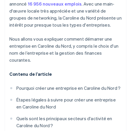
mondiale
annoncé
16 956 nouveaux emplois
. Avec une main-
d'œuvre locale très appréciée et une variété de
Une année gratuite de Stripe Payments, plus de
50 000 $ en crédits et remises partenaires
groupes de networking, la Caroline du Nord présente un
intérêt pour presque tous les types d'entreprises.
Nous allons vous expliquer comment démarrer une
entreprise en Caroline du Nord, y compris le choix d'un
nom de l’entreprise et la gestion des finances
courantes.
Contenu de l’article
Pourquoi créer une entreprise en Caroline du Nord ?
Étapes légales à suivre pour créer une entreprise
en Caroline du Nord
Quels sont les principaux secteurs d'activité en
Caroline du Nord ?