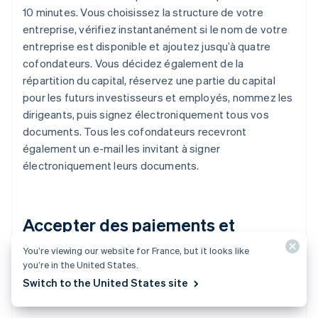
10 minutes. Vous choisissez la structure de votre
entreprise, vérifiez instantanément si le nom de votre
entreprise est disponible et ajoutez jusqu’à quatre
cofondateurs. Vous décidez également de la
répartition du capital, réservez une partie du capital
pour les futurs investisseurs et employés, nommez les
dirigeants, puis signez électroniquement tous vos
documents. Tous les cofondateurs recevront
également un e-mail les invitant à signer
électroniquement leurs documents.
Accepter des paiements et
effectuer des opérations
You’re viewing our website for France, but it looks like
you’re in the United States.
bancaires avant l’obtention de
Switch to the United States site
votre numéro EIN