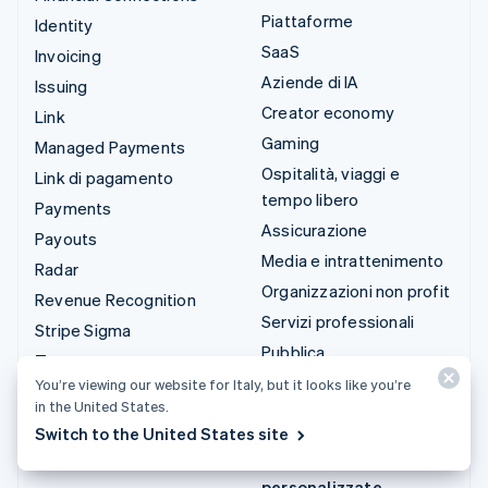
Piattaforme
Identity
SaaS
Invoicing
Aziende di IA
Issuing
Creator economy
Link
Gaming
Managed Payments
Ospitalità, viaggi e
Link di pagamento
tempo libero
Payments
Assicurazione
Payouts
Media e intrattenimento
Radar
Organizzazioni non profit
Revenue Recognition
Servizi professionali
Stripe Sigma
Pubblica
Tax
amministrazione
You’re viewing our website for Italy, but it looks like you’re
Terminal
in the United States.
Commercio al dettaglio
Treasury
Switch to the United States site
Integrazioni e soluzioni
personalizzate