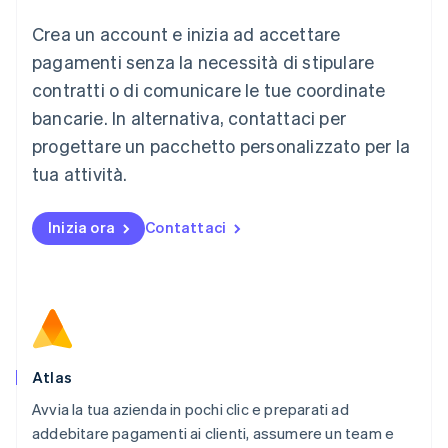
English
Crea un account e inizia ad accettare
Lussemburgo
Français
Deutsch
English
pagamenti senza la necessità di stipulare
Malaysia
contratti o di comunicare le tue coordinate
English
简体中文
Malta
bancarie. In alternativa, contattaci per
English
progettare un pacchetto personalizzato per la
Messico
tua attività.
Español
English
Norvegia
English
Inizia ora
Contattaci
Nuova Zelanda
English
Paesi Bassi
Nederlands
English
Polonia
English
Portogallo
Português
English
Atlas
RAS di Hong Kong, Cina
Avvia la tua azienda in pochi clic e preparati ad
English
简体中文
addebitare pagamenti ai clienti, assumere un team e
Regno Unito