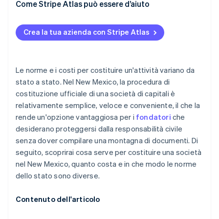
Passaggi per costituire una LLC
Come Stripe Atlas può essere d’aiuto
Licenze specifiche del settore
Scegli una ragione sociale
Candidatura ad Atlas
Documenti di governance interna
Crea la tua azienda con Stripe Atlas
Presenta lo statuto societario
Accettare pagamenti ed effettuare operazioni
bancarie prima dell’arrivo del tuo EIN
Nomina un agente registrato
Acquisto di azioni da parte del fondatore senza
Le norme e i costi per costituire un'attività variano da
Passaggi per costituire una società di capitali
contanti
stato a stato. Nel New Mexico, la procedura di
costituzione ufficiale di una società di capitali è
Scegli una ragione sociale
Presentazione automatica della dichiarazione
relativamente semplice, veloce e conveniente, il che la
fiscale 83(b)
Presenta l’atto costitutivo
rende un'opzione vantaggiosa per i
fondatori
che
Documenti legali aziendali con idoneità mondiale
desiderano proteggersi dalla responsabilità civile
Nomina un agente registrato
senza dover compilare una montagna di documenti. Di
Un anno gratuito di Stripe Payments, più 50.000 $ in
seguito, scoprirai cosa serve per costituire una società
crediti e sconti da partner
nel New Mexico, quanto costa e in che modo le norme
dello stato sono diverse.
Contenuto dell'articolo