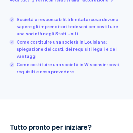
English
Svenska
Francia
Français
English
Società a responsabilità limitata: cosa devono
Germania
sapere gli imprenditori tedeschi per costituire
Deutsch
English
una società negli Stati Uniti
Giappone
日本語
English
Come costituire una società in Louisiana:
Gibilterra
spiegazione dei costi, dei requisiti legali e dei
English
vantaggi
Grecia
English
Come costituire una società in Wisconsin: costi,
India
requisiti e cosa prevedere
English
Irlanda
English
Italia
Italiano
English
Lettonia
English
Liechtenstein
Deutsch
English
Tutto pronto per iniziare?
Lituania