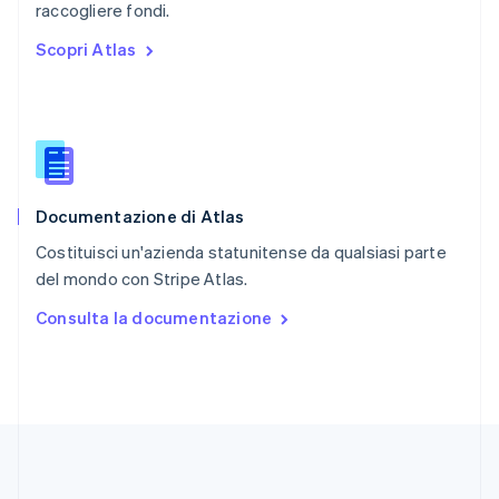
English
raccogliere fondi.
Repubblica Ceca
Scopri Atlas
English
Romania
English
Singapore
English
简体中文
Slovacchia
English
Documentazione di Atlas
Slovenia
English
Italiano
Costituisci un'azienda statunitense da qualsiasi parte
Spagna
del mondo con Stripe Atlas.
Español
English
Stati Uniti
Consulta la documentazione
English
Español
简体中文
Svezia
Svenska
English
Svizzera
Deutsch
Français
Italiano
English
Thailandia
ไทย
English
Ungheria