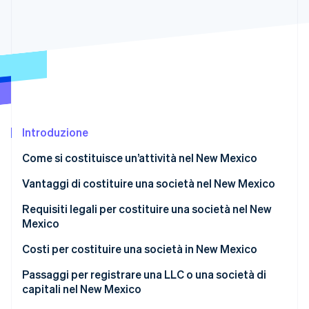
Radar
Prevenzione delle frodi
Ecosistema
Atlas
Costituzione di start-up
Partner
Stripe App Marketplace
Climate
Rimozione del carbonio
Identity
Verifica online dell'identità
Introduzione
Come si costituisce un’attività nel New Mexico
Vantaggi di costituire una società nel New Mexico
Requisiti legali per costituire una società nel New
Stripe Sessions 2026
Mexico
Scopri come Stripe sta costruendo l'infrastruttura economi
Guarda ora
Documenti costitutivi presentati presso lo Stato
Costi per costituire una società in New Mexico
Un agente registrato
Passaggi per registrare una LLC o una società di
capitali nel New Mexico
Conti fiscali statali