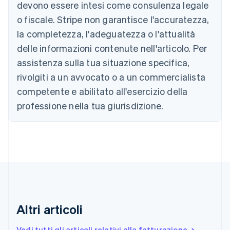
devono essere intesi come consulenza legale
Deutsch
English
Belgio
o fiscale. Stripe non garantisce l'accuratezza,
Nederlands
Français
Deutsch
English
la completezza, l'adeguatezza o l'attualità
Brasile
delle informazioni contenute nell'articolo. Per
Português
English
Bulgaria
assistenza sulla tua situazione specifica,
English
rivolgiti a un avvocato o a un commercialista
Canada
competente e abilitato all'esercizio della
English
Français
Cina continentale
professione nella tua giurisdizione.
简体中文
English
Cipro
English
Croazia
English
Italiano
Danimarca
English
Emirati Arabi Uniti
English
Estonia
Altri articoli
English
Finlandia
Vedi tutti gli articoli relativi alla fatturazione