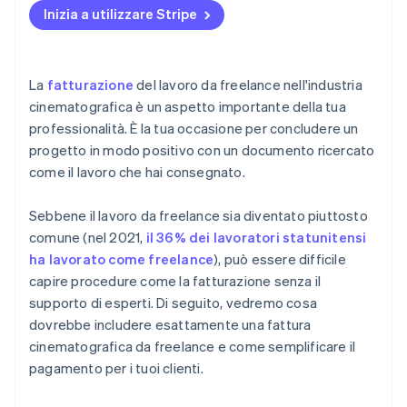
Indica i pagamenti intermedi, se previsti
pagamento
Inizia a utilizzare Stripe
Contestazioni sui costi
Opzioni di pagamento
Aggiungi una sezione per le spese rimborsabili
Indica i metodi di pagamento accettati
Errata comunicazione sui termini di pagamento
Promemoria di pagamento automatici
Rifletti il tuo marchio e la tua personalità
Affronta l’argomento relativo alle spese
La
fatturazione
del lavoro da freelance nell'industria
rimborsabili
Mancato monitoraggio delle fatture
Supporto con clienti internazionali
Usa termini relativi ai film
cinematografica è un aspetto importante della tua
professionalità. È la tua occasione per concludere un
Chiarisci la titolarità e la consegna
Risultati non chiari
Integrazione dei sistemi
Includi tempistiche di consegna
progetto in modo positivo con un documento ricercato
Flessibilità, entro limiti ragionevoli
Fatturazione per i clienti internazionali
come il lavoro che hai consegnato.
Mancato pagamento
Sebbene il lavoro da freelance sia diventato piuttosto
comune (nel 2021,
il 36% dei lavoratori statunitensi
ha lavorato come freelance
), può essere difficile
capire procedure come la fatturazione senza il
supporto di esperti. Di seguito, vedremo cosa
dovrebbe includere esattamente una fattura
cinematografica da freelance e come semplificare il
pagamento per i tuoi clienti.