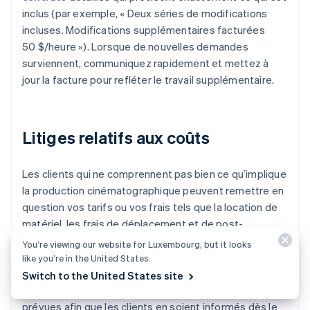
inclus (par exemple, « Deux séries de modifications
incluses. Modifications supplémentaires facturées
50 $/heure »). Lorsque de nouvelles demandes
surviennent, communiquez rapidement et mettez à
jour la facture pour refléter le travail supplémentaire.
Litiges relatifs aux coûts
Les clients qui ne comprennent pas bien ce qu’implique
la production cinématographique peuvent remettre en
question vos tarifs ou vos frais tels que la location de
matériel, les frais de déplacement et de post-
production.
You’re viewing our website for Luxembourg, but it looks
like you’re in the United States.
Essayez d'apporter des précisions en incluant dans
Switch to the United States site
votre contrat une clause détaillant les dépenses
prévues afin que les clients en soient informés dès le