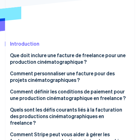
Découvrez les prochaines évolutions
Commerce en ligne
Radar
Prévention de la fraude
Écosystème
Atlas
Constitution de start-up
Partenaires
Introduction
Climate
Stripe App Marketplace
Élimination du carbone
Que doit inclure une facture de freelance pour une
Identity
production cinématographique ?
Vérification de l'identité
Comment personnaliser une facture pour des
projets cinématographiques ?
Ajouter un titre ou une description de projet
Comment définir les conditions de paiement pour
une production cinématographique en freelance ?
Stripe Sessions 2026
Utiliser des catégories pour les services spécifiques
Découvrez comment Stripe construit l’infrastructure écono
au cinéma
Établir des paiements échelonnés
Quels sont les défis courants liés à la facturation
Regarder la vidéo
des productions cinématographiques en
Détailler les locations ou les achats de matériel
Exiger un acompte
freelance ?
Inclure les frais liés à l’équipe ou aux talents
Définir un calendrier de paiement
Retards de paiement
Comment Stripe peut vous aider à gérer les