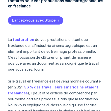
factures pour vos productions cinématographiques
Prendre en compte les frais de licence ou
Énoncer les pénalités pour retard de paiement
Dérive des objectifs et travaux non approuvés
en freelance
d’utilisation
Préciser les moyens de paiement acceptés
Litiges relatifs aux coûts
Création de factures
Mentionner les paiements échelonnés, le cas
Lancez-vous avec Stripe
Traiter les dépenses remboursables
échéant
Malentendu sur les conditions de paiement
Options de paiement
Clarifier la propriété et la livraison
Ajouter une section pour les dépenses
Perte de traçabilité des factures
Rappels de paiement automatiques
remboursables
La
facturation
de vos prestations en tant que
Faire preuve de souplesse, dans la limite du
Livrables peu clairs
Aide pour les clients internationaux
raisonnable
freelance dans l'industrie cinématographique est un
Refléter votre marque et votre personnalité
Facturation des clients internationaux
élément important de votre image professionnelle.
Intégration du système
Utiliser des termes liés au cinéma
C'est l'occasion de clôturer un projet de manière
Non-paiement
positive avec un document aussi soigné que le travail
Inclure un calendrier de livraison
que vous avez fourni.
Si le travail en freelance est devenu monnaie courante
(en 2021,
36 % des travailleurs américains étaient
freelances
), il peut être difficile de comprendre par
soi-même certains processus tels que la facturation.
Nous vous expliquons ci-dessous ce qu'une facture
pour un travail freelance dans le cinéma doit inclure et