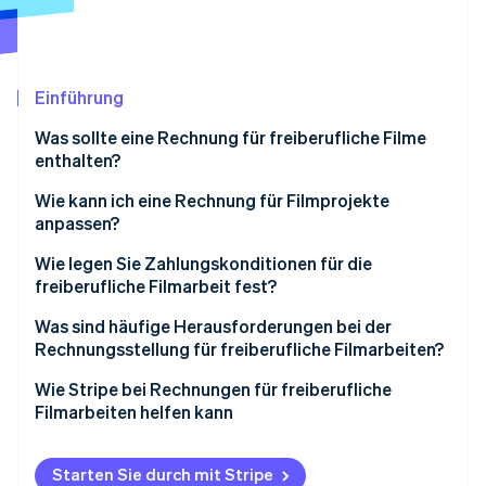
Betrugsprävention
Ecosystem
Atlas
Start-up-Gründung
Partner
Stripe App-Marktplatz
Climate
Einführung
CO₂-Entnahme
Was sollte eine Rechnung für freiberufliche Filme
Identity
enthalten?
Online-Identitätsprüfung
Wie kann ich eine Rechnung für Filmprojekte
anpassen?
Projekttitel oder Beschreibung
Wie legen Sie Zahlungskonditionen für die
freiberufliche Filmarbeit fest?
Stripe-Sessions 2026
Kategorien für filmspezifische Dienstleistungen
Erfahren Sie, wie Stripe Lösungen für die Wirts
Meilensteinzahlungen einrichten
Was sind häufige Herausforderungen bei der
Jetzt ansehen
Aufschlüsselung von Ausrüstungsmieten oder -
Rechnungsstellung für freiberufliche Filmarbeiten?
käufen
Verlangen Sie eine Vorzahlung
Zahlungsverzug
Wie Stripe bei Rechnungen für freiberufliche
Crew- und Fachkraftkosten
Legen Sie einen Zeitplan für die Zahlung fest
Filmarbeiten helfen kann
Scope Creep und nicht genehmigte Arbeiten
Lizenz- oder Nutzungsgebühren
Legen Sie Richtlinien für verspätete Zahlungen fest
Rechnungserstellung
Kostenstreitigkeiten
Starten Sie durch mit Stripe