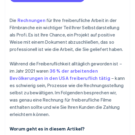
Falls anwendbar: Meilensteinzahlungen
Geben Sie die Zahlungsmethoden an
Zahlungsmöglichkeiten
Missverständnisse bei den Zahlungskonditionen
Erstattungsfähige Ausgaben
Geben Sie erstattungsfähige Ausgaben an
Automatische Zahlungserinnerungen
Überblick über Rechnungen verlieren
Die
Rechnungen
für Ihre freiberufliche Arbeit in der
Passend zu Ihrer Marke und Persönlichkeit
Klären Sie die Eigentumsrechten und die Lieferung
Hilfe bei internationalen Kunden
Filmbranche ein wichtiger Teil Ihrer Selbstdarstellung
Unklare Liefergegenstände
Korrekte Terminologie
Seien Sie flexibel – im Rahmen des Vernünftigen
als Profi. Es ist Ihre Chance, ein Projekt auf positive
Systemintegration
Rechnungen für internationale Kunden
Weise mit einem Dokument abzuschließen, das so
Zeitplan für die Lieferung
professionell ist wie die Arbeit, die Sie geliefert haben.
Nichtzahlung
Während die Freiberuflichkeit alltäglich geworden ist –
im Jahr 2021 waren
36 % der arbeitenden
Bevölkerungen in den USA freiberuflich tätig
– kann
es schwierig sein, Prozesse wie die Rechnungsstellung
selbst zu bewältigen. Im Folgenden besprechen wir,
was genau eine Rechnung für freiberufliche Filme
enthalten sollte und wie Sie Ihren Kunden die Zahlung
erleichtern können.
Worum geht es in diesem Artikel?