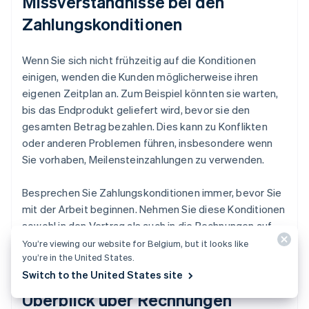
Missverständnisse bei den
Zahlungskonditionen
Wenn Sie sich nicht frühzeitig auf die Konditionen
einigen, wenden die Kunden möglicherweise ihren
eigenen Zeitplan an. Zum Beispiel könnten sie warten,
bis das Endprodukt geliefert wird, bevor sie den
gesamten Betrag bezahlen. Dies kann zu Konflikten
oder anderen Problemen führen, insbesondere wenn
Sie vorhaben, Meilensteinzahlungen zu verwenden.
Besprechen Sie Zahlungskonditionen immer, bevor Sie
mit der Arbeit beginnen. Nehmen Sie diese Konditionen
sowohl in den Vertrag als auch in die Rechnungen auf
und wiederholen Sie, wann Sie die Zahlungen erwarten.
You’re viewing our website for Belgium, but it looks like
you’re in the United States.
Switch to the United States site
Überblick über Rechnungen