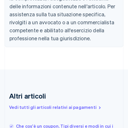
Brasile
delle informazioni contenute nell'articolo. Per
Português
English
Bulgaria
assistenza sulla tua situazione specifica,
English
rivolgiti a un avvocato o a un commercialista
Canada
competente e abilitato all'esercizio della
English
Français
Cina continentale
professione nella tua giurisdizione.
简体中文
English
Cipro
English
Croazia
English
Italiano
Danimarca
English
Emirati Arabi Uniti
English
Estonia
Altri articoli
English
Finlandia
Vedi tutti gli articoli relativi ai pagamenti
English
Svenska
Francia
Français
English
Che cos'è un coupon. Tipi diversi e modi in cui i