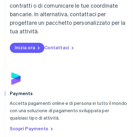
Malaysia
contratti o di comunicare le tue coordinate
English
简体中文
Malta
bancarie. In alternativa, contattaci per
English
progettare un pacchetto personalizzato per la
Messico
tua attività.
Español
English
Norvegia
English
Inizia ora
Contattaci
Nuova Zelanda
English
Paesi Bassi
Nederlands
English
Polonia
English
Portogallo
Português
English
Payments
RAS di Hong Kong, Cina
Accetta pagamenti online e di persona in tutto il mondo
English
简体中文
con una soluzione di pagamento sviluppata per
Regno Unito
English
qualsiasi tipo di attività.
Repubblica Ceca
Scopri Payments
English