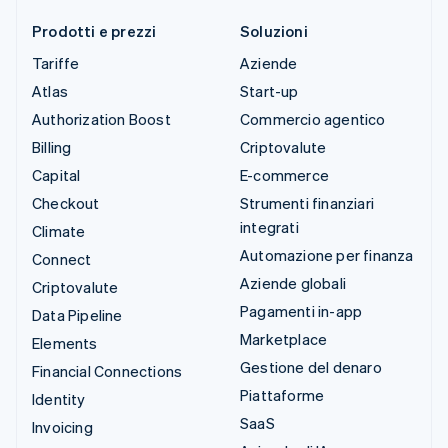
Prodotti e prezzi
Soluzioni
Tariffe
Aziende
Atlas
Start-up
Authorization Boost
Commercio agentico
Billing
Criptovalute
Capital
E-commerce
Checkout
Strumenti finanziari
integrati
Climate
Automazione per finanza
Connect
Aziende globali
Criptovalute
Pagamenti in-app
Data Pipeline
Marketplace
Elements
Gestione del denaro
Financial Connections
Piattaforme
Identity
SaaS
Invoicing