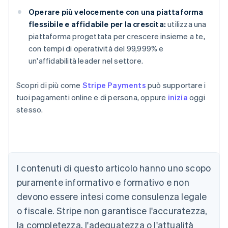
Operare più velocemente con una piattaforma
flessibile e affidabile per la crescita:
utilizza una
piattaforma progettata per crescere insieme a te,
con tempi di operatività del 99,999% e
un'affidabilità leader nel settore.
Scopri di più come
Stripe Payments
può supportare i
tuoi pagamenti online e di persona, oppure
inizia
oggi
stesso.
I contenuti di questo articolo hanno uno scopo
Australia
English
puramente informativo e formativo e non
Austria
devono essere intesi come consulenza legale
Deutsch
English
Belgio
o fiscale. Stripe non garantisce l'accuratezza,
Nederlands
Français
Deutsch
English
la completezza, l'adeguatezza o l'attualità