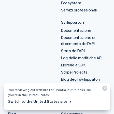
Ecosystem
Servizi professionali
Sviluppatori
Documentazione
Documentazione di
riferimento dell'API
Stato dell'API
Log delle modifiche API
Librerie e SDK
Stripe Projects
Blog degli sviluppatori
You’re viewing our website for Croatia, but it looks like
Risorse
Azienda
you’re in the United States.
Guide
Roadmap del prodotto
Switch to the United States site
Storie dei clienti
Lavora con noi
Blog
Sala stampa