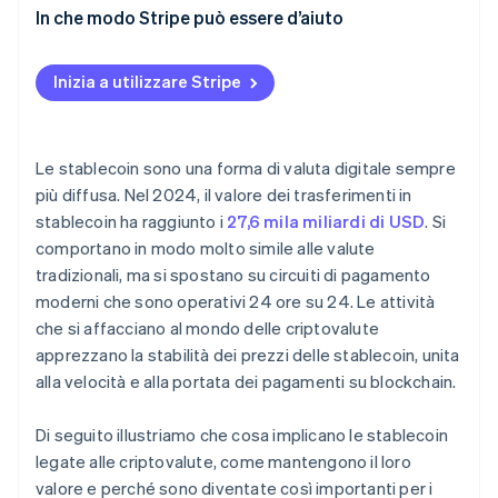
Rischio legato alle riserve e alla società emittente
In che modo Stripe può essere d’aiuto
Instabilità dell’ancoraggio
Inizia a utilizzare Stripe
Incertezza delle normative
Rischi per la sicurezza
Le stablecoin sono una forma di valuta digitale sempre
Requisiti di conformità
più diffusa. Nel 2024, il valore dei trasferimenti in
stablecoin ha raggiunto i
27,6 mila miliardi di USD
. Si
comportano in modo molto simile alle valute
tradizionali, ma si spostano su circuiti di pagamento
moderni che sono operativi 24 ore su 24. Le attività
che si affacciano al mondo delle criptovalute
apprezzano la stabilità dei prezzi delle stablecoin, unita
alla velocità e alla portata dei pagamenti su blockchain.
Di seguito illustriamo che cosa implicano le stablecoin
legate alle criptovalute, come mantengono il loro
valore e perché sono diventate così importanti per i