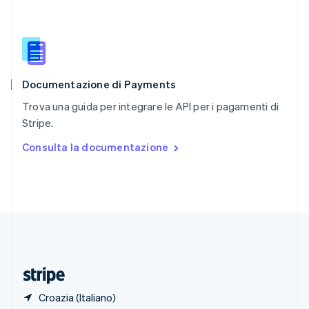
Romania
English
Singapore
English
简体中文
Slovacchia
English
Documentazione di Payments
Slovenia
English
Italiano
Trova una guida per integrare le API per i pagamenti di
Spagna
Stripe.
Español
English
Stati Uniti
Consulta la documentazione
English
Español
简体中文
Svezia
Svenska
English
Svizzera
Deutsch
Français
Italiano
English
Thailandia
ไทย
English
Ungheria
English
Croazia (Italiano)