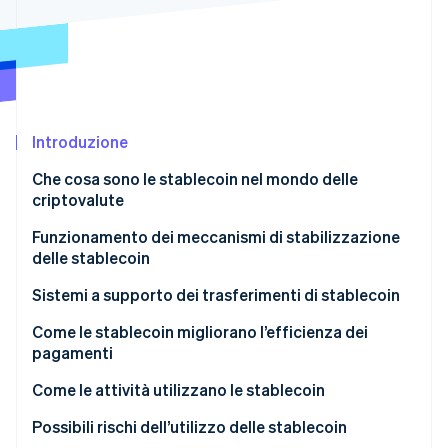
Scopri cosa ti aspetta
Radar
Ecosistema
Prevenzione delle frodi
Partner
Atlas
Stripe App Marketplace
Costituzione di start-up
Introduzione
Climate
Rimozione del carbonio
Che cosa sono le stablecoin nel mondo delle
Identity
criptovalute
Verifica online dell'identità
Funzionamento dei meccanismi di stabilizzazione
delle stablecoin
Stablecoin garantite da valuta fiat
Sistemi a supporto dei trasferimenti di stablecoin
Stripe Sessions 2026
Stablecoin garantite da collaterali in criptovalute
Come le stablecoin migliorano l’efficienza dei
Scopri come Stripe sta costruendo l'infrastruttura economi
pagamenti
Guarda ora
Stablecoin basate su algoritmi
Come le attività utilizzano le stablecoin
Possibili rischi dell’utilizzo delle stablecoin