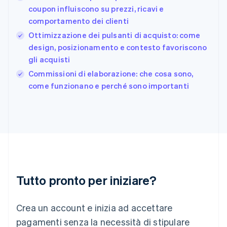
Germania
coupon influiscono su prezzi, ricavi e
Deutsch
English
comportamento dei clienti
Giappone
日本語
English
Ottimizzazione dei pulsanti di acquisto: come
Gibilterra
design, posizionamento e contesto favoriscono
English
gli acquisti
Grecia
English
Commissioni di elaborazione: che cosa sono,
India
come funzionano e perché sono importanti
English
Irlanda
English
Italia
Italiano
English
Lettonia
English
Liechtenstein
Deutsch
English
Tutto pronto per iniziare?
Lituania
English
Crea un account e inizia ad accettare
Lussemburgo
Français
Deutsch
English
pagamenti senza la necessità di stipulare