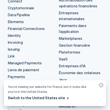
Connect
opérations financières
Cryptomonnaie
Entreprises
Data Pipeline
internationales
Elements
Paiements dans
Financial Connections
l’application
Identity
Marketplaces
Invoicing
Gestion financière
Issuing
Plateformes
Link
SaaS
Managed Payments
Entreprises d'IA
Liens de paiement
Économie des créateurs
Payments
Jeux
Payouts
Hôtellerie, voyages et
You’re viewing our website for France, but it looks like
Radar
you’re in the United States.
loisirs
Revenue Recognition
Switch to the United States site
Assurance
Stripe Sigma
Médias et