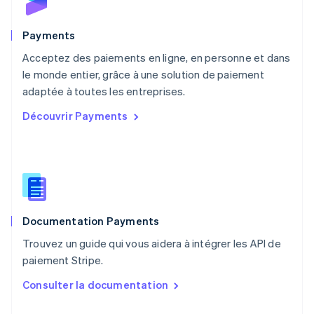
English
Nouvelle-Zélande
English
Payments
Pays-Bas
Acceptez des paiements en ligne, en personne et dans
Nederlands
English
le monde entier, grâce à une solution de paiement
Pologne
English
adaptée à toutes les entreprises.
Portugal
Découvrir Payments
Português
English
R.A.S. de Hong Kong, Chine
English
简体中文
République tchèque
English
Roumanie
English
Documentation Payments
Royaume-Uni
English
Trouvez un guide qui vous aidera à intégrer les API de
Singapour
paiement Stripe.
English
简体中文
Slovaquie
Consulter la documentation
English
Slovénie