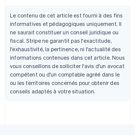
Le contenu de cet article est fourni à des fins
Allemagne
informatives et pédagogiques uniquement. Il
Deutsch
English
ne saurait constituer un conseil juridique ou
Australie
fiscal. Stripe ne garantit pas l'exactitude,
English
Autriche
l'exhaustivité, la pertinence, ni l'actualité des
Deutsch
English
informations contenues dans cet article. Nous
Belgique
vous conseillons de solliciter l'avis d'un avocat
Nederlands
Français
Deutsch
English
Brésil
compétent ou d'un comptable agréé dans le
Português
English
ou les territoires concernés pour obtenir des
Bulgarie
English
conseils adaptés à votre situation.
Canada
English
Français
Chine continentale
简体中文
English
Chypre
English
Croatie