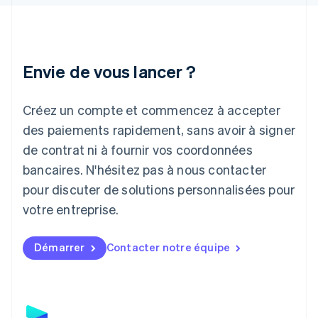
English
Irlande
English
Italie
Italiano
English
Envie de vous lancer ?
Japon
日本語
English
Créez un compte et commencez à accepter
Lettonie
English
des paiements rapidement, sans avoir à signer
Liechtenstein
de contrat ni à fournir vos coordonnées
Deutsch
English
Lituanie
bancaires. N'hésitez pas à nous contacter
English
pour discuter de solutions personnalisées pour
Luxembourg
votre entreprise.
Français
Deutsch
English
Malaisie
English
简体中文
Démarrer
Contacter notre équipe
Malte
English
Mexique
Español
English
Norvège