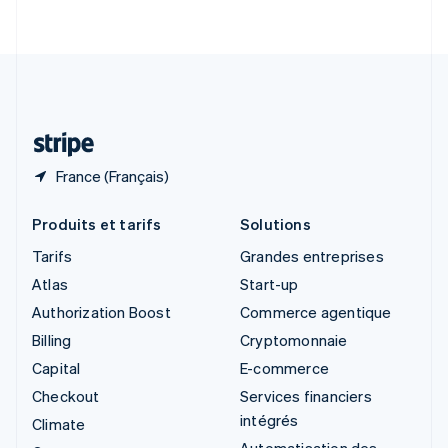
English
Italiano
Suède
Svenska
English
Suisse
Deutsch
Français
Italiano
English
Thaïlande
ไทย
English
France (Français)
Produits et tarifs
Solutions
Tarifs
Grandes entreprises
Atlas
Start-up
Authorization Boost
Commerce agentique
Billing
Cryptomonnaie
Capital
E-commerce
Checkout
Services financiers
intégrés
Climate
Automatisation des