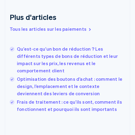
English
Italiano
Danemark
English
Plus d'articles
Émirats arabes unis
English
Tous les articles sur les paiements
Espagne
Español
English
Estonie
Qu’est-ce qu’un bon de réduction ? Les
English
différents types de bons de réduction et leur
États-Unis
impact sur les prix, les revenus et le
English
Español
简体中文
comportement client
Finlande
English
Svenska
Optimisation des boutons d’achat : comment le
France
design, l’emplacement et le contexte
Français
English
deviennent des leviers de conversion
Gibraltar
English
Frais de traitement : ce qu’ils sont, comment ils
Grèce
fonctionnent et pourquoi ils sont importants
English
Hongrie
English
Inde