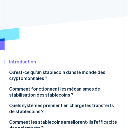
Découvrez les prochaines évolutions
Commerce en ligne
Radar
Prévention de la fraude
Écosystème
Atlas
Constitution de start-up
Partenaires
Climate
Stripe App Marketplace
Élimination du carbone
Identity
Vérification de l'identité
Introduction
Qu’est-ce qu’un stablecoin dans le monde des
cryptomonnaies ?
Comment fonctionnent les mécanismes de
Stripe Sessions 2026
stabilisation des stablecoins ?
Découvrez comment Stripe construit l’infrastructure écono
Regarder la vidéo
Les stablecoins liés à des devises fiduciaires
Quels systèmes prennent en charge les transferts
de stablecoins ?
Les stablecoins liés à de la cryptomonnaie
Comment les stablecoins améliorent-ils l’efficacité
Les stablecoins liés à des algorithmes
des paiements ?