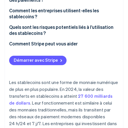
Comment les entreprises utilisent-elles les
stablecoins ?
Quels sont les risques potentiels liés à l’utilisation
des stablecoins ?
Risque de réserve et d’émetteur
Comment Stripe peut vous aider
Instabilité de l’ancrage
Démarrer avec Stripe
Incertitude réglementaire
Exposition à la sécurité
Les stablecoins sont une forme de monnaie numérique
Exigences de conformité
de plus en plus populaire. En 2024, la valeur des
transferts en stablecoins a atteint
27 600 milliards
de dollars
. Leur fonctionnement est similaire à celui
des monnaies traditionnelles, mais ils transitent par
des réseaux de paiement modernes disponibles
24 h/24 et 7 j/7. Les entreprises qui investissent dans