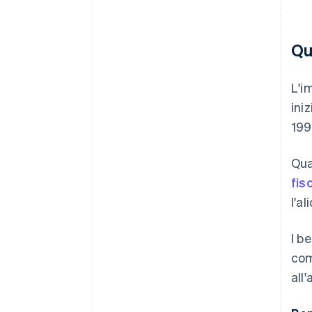
Qu
L'i
ini
199
Qua
fis
l'a
I b
com
all'