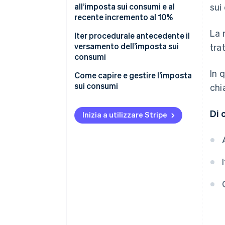
all’imposta sui consumi e al
sui
recente incremento al 10%
La 
Quando è entrata in vigore
Iter procedurale antecedente il
l’aliquota dell’imposta sui
versamento dell’imposta sui
tra
consumi al 10%?
consumi
In 
Casi in cui l’aliquota dell’imposta
Esempio di calcolo
Come capire e gestire l’imposta
sui consumi è soggetta a
sui consumi
chi
variazioni in base al tipo di
contratto
Di 
Inizia a utilizzare Stripe