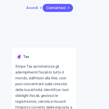
Accedi
Contattaci
Risorse
Ecosistema
Recapiti
me e marketplace
Altro
Integrazioni app
Partner
Contattaci
Product roadmap
ns
Esempi di codice
Stripe App Marketplace
Diventa nostro partner
Scopri cosa ti aspetta
 piattaforme
Blog per sviluppatori
 platforms
ibero
Stato dell'API
Radar
ari integrati
Prevenzione delle frodi
Tax
 fisiche
Atlas
Costituzione di start-up
Stripe Tax automatizza gli
adempimenti fiscali in tutto il
Climate
Rimozione del carbonio
mondo, dall'inizio alla fine, così
puoi concentrarti sulla crescita
Identity
Verifica online dell'identità
della tua attività. Identifica i tuoi
obblighi fiscali, gestisci le
registrazioni, calcola e riscuoti
l'importo corretto delle imposte a