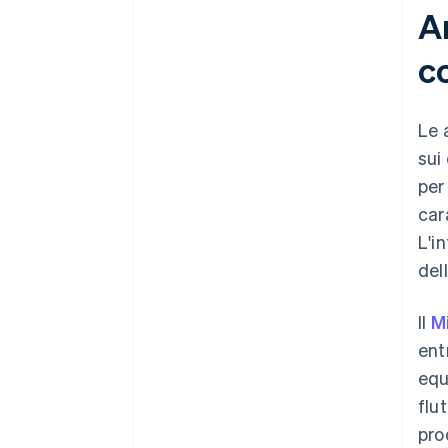
An
c
Le 
sui
per
car
L'i
del
Il
Mi
ent
equ
flu
pro