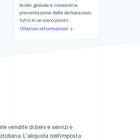
livello globale e consenti la
presentazione delle dichiarazioni,
tutto in un unico posto.
Stripe Sessions 2026
Scopri come Stripe sta
Ulteriori informazioni
costruendo
l'infrastruttura
economica per l'IA.
Guarda ora
le vendite di beni e servizi e
tidiana. L'aliquota dell'imposta