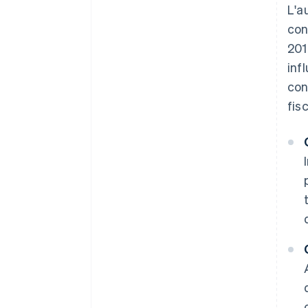
L'a
con
201
inf
con
fis