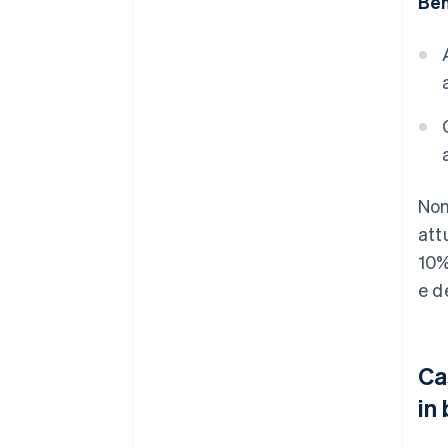
Ben
Non
att
10%
e d
Ca
in