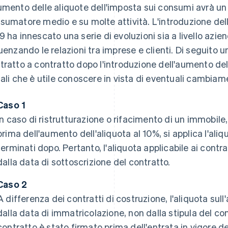
umento delle aliquote dell'imposta sui consumi avrà un 
sumatore medio e su molte attività. L'introduzione dell
9 ha innescato una serie di evoluzioni sia a livello azie
luenzando le relazioni tra imprese e clienti. Di seguito u
tratto a contratto dopo l'introduzione dell'aumento del 
cali che è utile conoscere in vista di eventuali cambiame
Caso 1
In caso di ristrutturazione o rifacimento di un immobile,
prima dell'aumento dell'aliquota al 10%, si applica l'aliq
terminati dopo. Pertanto, l'aliquota applicabile ai contr
dalla data di sottoscrizione del contratto.
Caso 2
A differenza dei contratti di costruzione, l'aliquota sul
dalla data di immatricolazione, non dalla stipula del contr
contratto è stato firmato prima dell'entrata in vigore d