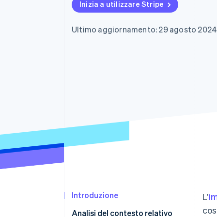
Inizia a utilizzare Stripe
Link
Pagamento accelerato
Financial Connections
Ultimo aggiornamento: 29 agosto 202
Conti finanziari collegati
Introduzione
L’
i
cos
Analisi del contesto relativo