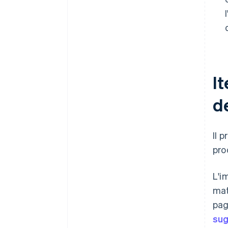
I
d
Il 
pro
L'i
mat
pag
sug