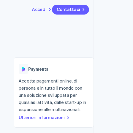
Accedi
Contattaci
Risorse
Ecosistema
Recapiti
me e marketplace
Altro
Integrazioni app
Partner
Contattaci
Product roadmap
ns
Esempi di codice
Stripe App Marketplace
Diventa nostro partner
Scopri cosa ti aspetta
 piattaforme
Blog per sviluppatori
 platforms
ibero
Stato dell'API
Radar
ari integrati
Prevenzione delle frodi
Payments
 fisiche
Atlas
Costituzione di start-up
Accetta pagamenti online, di
persona e in tutto il mondo con
Climate
Rimozione del carbonio
una soluzione sviluppata per
qualsiasi attività, dalle start-up in
Identity
Verifica online dell'identità
espansione alle multinazionali.
Ulteriori informazioni