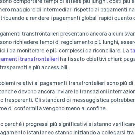
sono comportare tempi di attesa più lunghi, costi più e
ero maggiore di intermediari rispetto ai pagamenti na
tribuendo a rendere i pagamenti globali rapidi quanto qu
agamenti transfrontalieri presentano ancora alcuni svant
sono richiedere tempi di regolamento più lunghi, essere
ficili da monitorare e più complessi da riconciliare. La
t
amenti transfrontalieri
ha fissato obiettivi chiari: pag
 trasparenti e più accessibili.
roblemi relativi ai pagamenti transfrontalieri sono più d
banche devono ancora inviare le transazioni internazio
o trasparenti. Gli standard di messaggistica potrebber
me di conformità vengono meno al confine.
o perché i progressi più significativi si stanno verificando
pagamento istantaneo stanno iniziando a collegarsi tra d