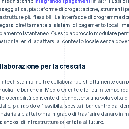
fintech stanno
integrando i pagamenti
in altri flussi d
saggistica, piattaforme di progettazione, strumenti per
rastrutture più flessibili. Le interfacce di programmazi
legarsi direttamente ai sistemi di pagamento locali, m
olamento istantaneo. Questo approccio modulare perm
nsfrontalieri di adattarsi al contesto locale senza dover 
llaborazione per la crescita
fintech stanno inoltre collaborando strettamente con part
golia, le banche in Medio Oriente e le reti in tempo rea
nteroperabilità consente di connettersi una sola volta 
ello, più rapido e flessibile, sposta il baricentro dal dom
anziarie a piattaforme in grado di trasferire denaro in 
alendosi di infrastrutture orientate al futuro.