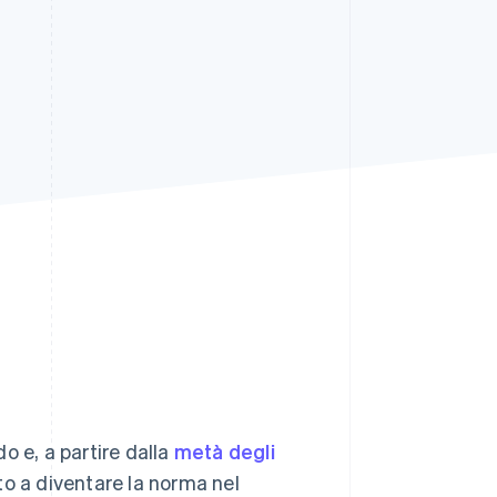
Stripe Sessions 2026
Scopri come Stripe sta
costruendo
l'infrastruttura
economica per l'IA.
Guarda ora
o e, a partire dalla
metà degli
to a diventare la norma nel