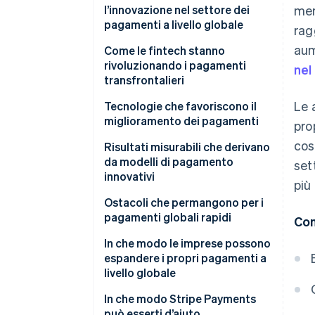
l’innovazione nel settore dei
mer
pagamenti a livello globale
rag
aum
Come le fintech stanno
rivoluzionando i pagamenti
nel
transfrontalieri
Le 
Accesso e accelerazione
Tecnologie che favoriscono il
miglioramento dei pagamenti
pro
Infrastruttura modulare
cos
Metodi di pagamento in tempo
Risultati misurabili che derivano
Collaborazione per la crescita
reale
da modelli di pagamento
set
innovativi
più
Stablecoin e regolamento dei
pagamenti 24 ore su 24
Ostacoli che permangono per i
pagamenti globali rapidi
Con
Dati migliori
Regolamentazione
In che modo le imprese possono
IA applicata alla gestione del
frammentata
espandere i propri pagamenti a
rischio
livello globale
Sistemi non coordinati
Individuare il rallentamento
In che modo Stripe Payments
Rallentamenti dovuti alla
può esserti d’aiuto