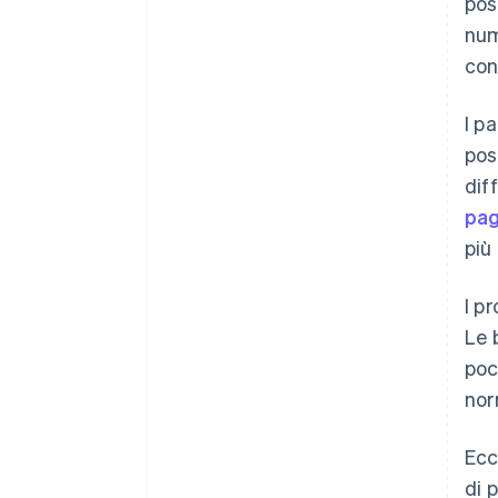
pos
num
con
I p
pos
dif
pag
più
I p
Le 
poc
nor
Ecc
di 