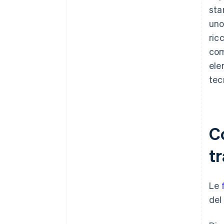
sta
uno
ricc
com
ele
tec
C
tr
Le
del