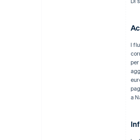
Di 
Ac
I f
cor
per
agg
eur
pag
a N
In