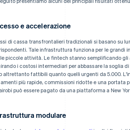
seguito presentiamo alcuni dei principali risultati ottenut
cesso e accelerazione
lussi di cassa transfrontalieri tradizionali si basano su
rispondenti. Tale infrastruttura funziona per le grandi 
 le piccole attività. Le fintech stanno semplificando g
irando i costosi intermediari per abbassare la soglia di
o altrettanto fattibili quanto quelli urgenti da 5.000. L'
amenti più rapide, commissioni ridotte e una portata pi
airobi può essere pagato da una piattaforma a New York 
frastruttura modulare