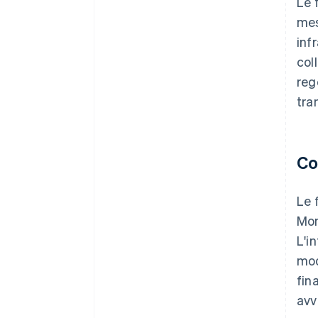
Le 
mes
inf
col
reg
tra
Co
Le 
Mon
L'i
mod
fin
avv