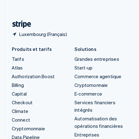
Suisse
Deutsch
Français
Italiano
English
Thaïlande
ไทย
English
Luxembourg (Français)
Produits et tarifs
Solutions
Tarifs
Grandes entreprises
Atlas
Start-up
Authorization Boost
Commerce agentique
Billing
Cryptomonnaie
Capital
E-commerce
Checkout
Services financiers
intégrés
Climate
Automatisation des
Connect
opérations financières
Cryptomonnaie
Entreprises
Data Pipeline