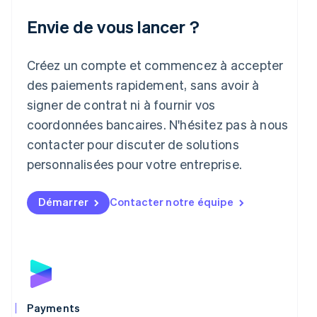
Italie
Italiano
English
Envie de vous lancer ?
Japon
日本語
English
Créez un compte et commencez à accepter
Lettonie
English
des paiements rapidement, sans avoir à
Liechtenstein
signer de contrat ni à fournir vos
Deutsch
English
Lituanie
coordonnées bancaires. N'hésitez pas à nous
English
contacter pour discuter de solutions
Luxembourg
personnalisées pour votre entreprise.
Français
Deutsch
English
Malaisie
English
简体中文
Démarrer
Contacter notre équipe
Malte
English
Mexique
Español
English
Norvège
English
Nouvelle-Zélande
English
Payments