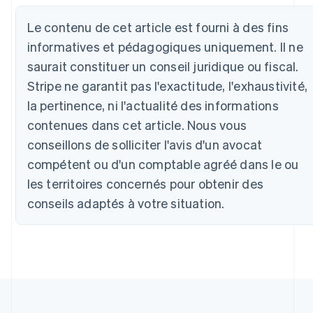
Allemagne
Deutsch
English
Le contenu de cet article est fourni à des fins
Australie
informatives et pédagogiques uniquement. Il ne
English
Autriche
saurait constituer un conseil juridique ou fiscal.
Deutsch
English
Stripe ne garantit pas l'exactitude, l'exhaustivité,
Belgique
la pertinence, ni l'actualité des informations
Nederlands
Français
Deutsch
English
Brésil
contenues dans cet article. Nous vous
Português
English
conseillons de solliciter l'avis d'un avocat
Bulgarie
English
compétent ou d'un comptable agréé dans le ou
Canada
les territoires concernés pour obtenir des
English
Français
conseils adaptés à votre situation.
Chine continentale
简体中文
English
Chypre
English
Croatie
English
Italiano
Danemark
English