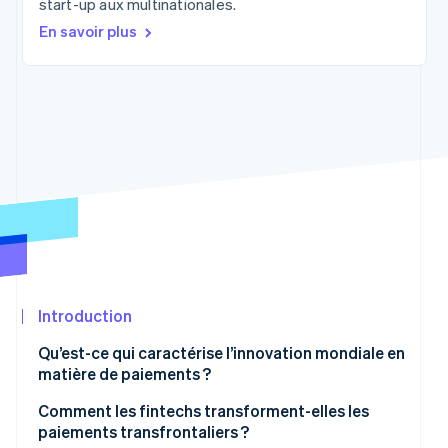
start-up aux multinationales.
Découvrez les prochaines évolutions
Commerce en ligne
En savoir plus
Radar
Prévention de la fraude
Écosystème
Atlas
Constitution de start-up
Partenaires
Climate
Stripe App
Élimination du carbone
Marketplace
Identity
Vérification de l'identité
Introduction
Stripe Sessions 2026
Découvrez comment Stripe construit l’infrastructure écon
Qu’est-ce qui caractérise l’innovation mondiale en
Regarder la vidéo
matière de paiements ?
Comment les fintechs transforment-elles les
paiements transfrontaliers ?