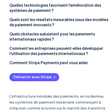
Accès et accélération
Quelles technologies favorisent l’amélioration des
systèmes de paiement ?
Infrastructure modulaire
Moyens de paiement en temps réel
Quels sont les résultats mesurables issus des modèles
Collaborer pour la croissance
de paiement innovants ?
Stablecoins et règlement à toute heure
Quels obstacles subsistent pour les paiements
Des données de meilleure qualité
internationaux rapides ?
L’IA au service de la gestion des risques
Réglementation fragmentée
Comment les entreprises peuvent-elles développer
l’utilisation des paiements internationaux ?
Systèmes non coordonnés
Trouver la résistance
Comment Stripe Payments peut vous aider
Frein lié à la conformité
Simplifier la suite d’outils
Démarrer avec Stripe
Faire en sorte que la croissance soit ressentie au
niveau local
L’infrastructure mondiale des paiements se modernise,
les systèmes de paiement instantané commençant à
s’imposer comme la norme sur le marché des transferts