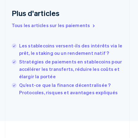
Émirats arabes unis
English
Plus d'articles
Espagne
Español
English
Tous les articles sur les paiements
Estonie
English
États-Unis
Les stablecoins versent-ils des intérêts via le
English
Español
简体中文
Finlande
prêt, le staking ou un rendement natif ?
English
Svenska
Stratégies de paiements en stablecoins pour
France
accélérer les transferts, réduire les coûts et
Français
English
élargir la portée
Gibraltar
English
Qu’est-ce que la finance décentralisée ?
Grèce
Protocoles, risques et avantages expliqués
English
Hongrie
English
Inde
English
Irlande
English