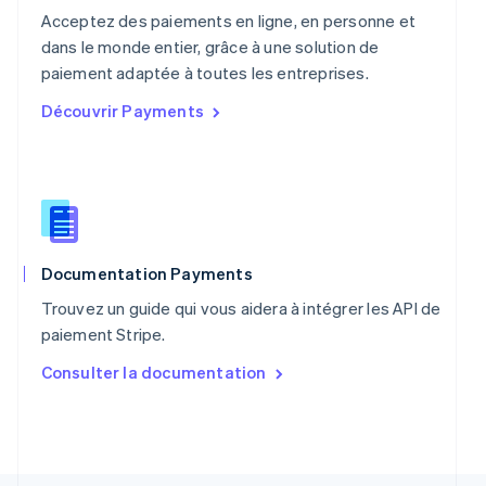
Pays-Bas
Acceptez des paiements en ligne, en personne et
Nederlands
English
Pologne
dans le monde entier, grâce à une solution de
English
paiement adaptée à toutes les entreprises.
Portugal
Découvrir Payments
Português
English
R.A.S. de Hong Kong, Chine
English
简体中文
République tchèque
English
Roumanie
English
Royaume-Uni
Documentation Payments
English
Trouvez un guide qui vous aidera à intégrer les API de
Singapour
paiement Stripe.
English
简体中文
Slovaquie
Consulter la documentation
English
Slovénie
English
Italiano
Suède
Svenska
English