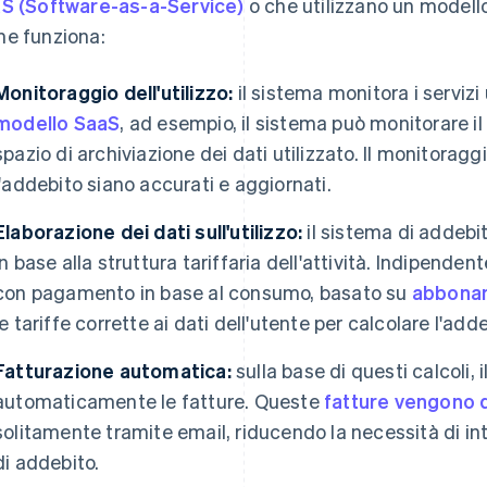
S (Software-as-a-Service)
o che utilizzano un modell
e funziona:
Monitoraggio dell'utilizzo:
il sistema monitora i servizi 
modello SaaS
, ad esempio, il sistema può monitorare il
spazio di archiviazione dei dati utilizzato. Il monitoraggi
l'addebito siano accurati e aggiornati.
Elaborazione dei dati sull'utilizzo:
il sistema di addebito
in base alla struttura tariffaria dell'attività. Indipende
con pagamento in base al consumo, basato su
abbona
le tariffe corrette ai dati dell'utente per calcolare l'adde
Fatturazione automatica:
sulla base di questi calcoli,
automaticamente le fatture. Queste
fatture vengono q
solitamente tramite email, riducendo la necessità di inte
di addebito.