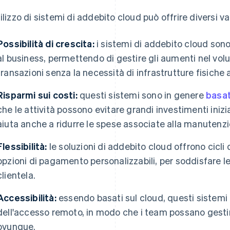
tilizzo di sistemi di addebito cloud può offrire diversi van
Possibilità di crescita:
i sistemi di addebito cloud son
al business, permettendo di gestire gli aumenti nel vol
transazioni senza la necessità di infrastrutture fisiche 
Risparmi sui costi:
questi sistemi sono in genere
basa
che le attività possono evitare grandi investimenti inizi
aiuta anche a ridurre le spese associate alla manutenzi
Flessibilità:
le soluzioni di addebito cloud offrono cicli d
opzioni di pagamento personalizzabili, per soddisfare l
clientela.
Accessibilità:
essendo basati sul cloud, questi sistemi 
dell'accesso remoto, in modo che i team possano gestir
ovunque.