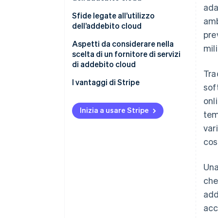
ada
Sfide legate all’utilizzo
amb
dell’addebito cloud
pre
Aspetti da considerare nella
mil
scelta di un fornitore di servizi
di addebito cloud
Tra
I vantaggi di Stripe
sof
onl
Inizia a usare Stripe
tem
var
cos
Una
che
add
acc