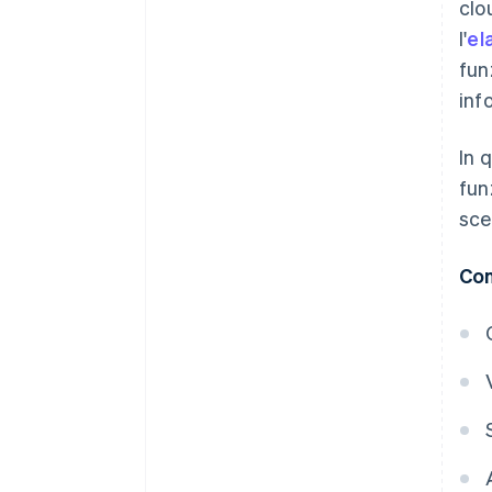
clo
l'
el
fun
inf
In 
fun
sce
Con