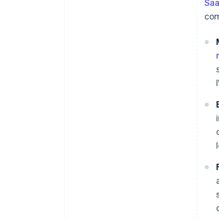
Saa
com