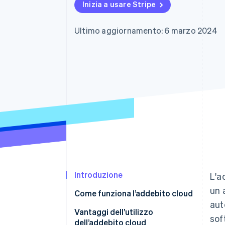
Inizia a usare Stripe
Link
Pagamento accelerato
Financial Connections
Ultimo aggiornamento: 6 marzo 2024
Conti finanziari collegati
Introduzione
L'a
un 
Come funziona l’addebito cloud
aut
Vantaggi dell’utilizzo
sof
dell’addebito cloud