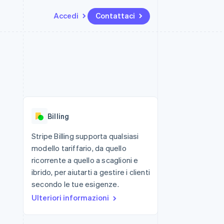
Accedi
Contattaci
Risorse
Ecosistema
Recapiti
me e marketplace
Altro
Integrazioni app
Partner
Contattaci
Product roadmap
ns
Esempi di codice
Stripe App Marketplace
Diventa nostro partner
Scopri cosa ti aspetta
 piattaforme
Blog per sviluppatori
 platforms
ibero
Stato dell'API
Radar
ari integrati
Prevenzione delle frodi
Billing
 fisiche
Atlas
Costituzione di start-up
Stripe Billing supporta qualsiasi
modello tariffario, da quello
Climate
Rimozione del carbonio
ricorrente a quello a scaglioni e
ibrido, per aiutarti a gestire i clienti
Identity
Verifica online dell'identità
secondo le tue esigenze.
Ulteriori informazioni