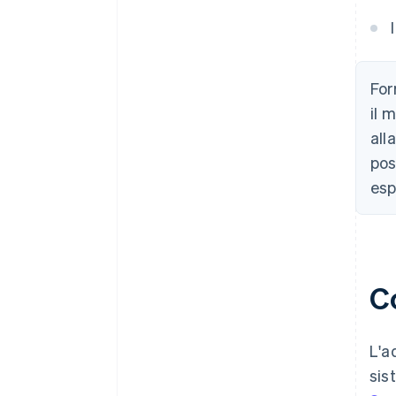
For
il 
all
pos
esp
C
L'a
sis