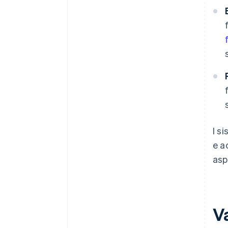
I s
e a
asp
Va