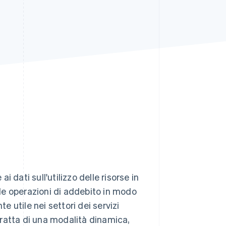
Stripe Sessions 2026
Scopri come Stripe sta
costruendo
l'infrastruttura
economica per l'IA.
Guarda ora
 dati sull'utilizzo delle risorse in
le operazioni di addebito in modo
e utile nei settori dei servizi
 tratta di una modalità dinamica,