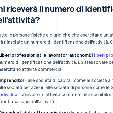
i riceverà il numero di identif
ll'attività?
utte le persone fisiche e giuridiche che esercitano un'
à rilasciato un numero di identificazione dell'attività. Ci
Liberi professionisti e lavoratori autonomi:
i
liberi pr
numero di identificazione dell'attività. Lo stesso vale p
esercitano attività commerciali.
Imprenditori:
alle società di capitali come le società a 
alle società per azioni, alle società di persone come le
individuali
coinvolte in attività commerciali imponibili
identificazione dell'attività.
Dipendenti del settore privato:
i dipendenti che svolg