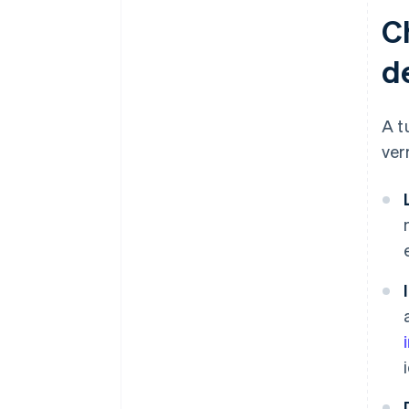
Ch
de
A t
verr