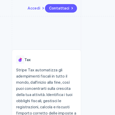
Accedi
Contattaci
Risorse
Ecosistema
Recapiti
me e marketplace
Altro
Integrazioni app
Partner
Contattaci
Product roadmap
ns
Esempi di codice
Stripe App Marketplace
Diventa nostro partner
Scopri cosa ti aspetta
 piattaforme
Blog per sviluppatori
 platforms
ibero
Stato dell'API
Radar
ari integrati
Prevenzione delle frodi
Tax
 fisiche
Atlas
Costituzione di start-up
Stripe Tax automatizza gli
adempimenti fiscali in tutto il
Climate
Rimozione del carbonio
mondo, dall'inizio alla fine, così
puoi concentrarti sulla crescita
Identity
Verifica online dell'identità
della tua attività. Identifica i tuoi
obblighi fiscali, gestisci le
registrazioni, calcola e riscuoti
l'importo corretto delle imposte a