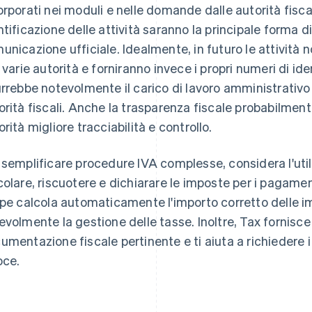
orporati nei moduli e nelle domande dalle autorità fiscali
ntificazione delle attività saranno la principale forma di
unicazione ufficiale. Idealmente, in futuro le attività n
e varie autorità e forniranno invece i propri numeri di iden
urrebbe notevolmente il carico di lavoro amministrativo 
orità fiscali. Anche la trasparenza fiscale probabilmen
orità migliore tracciabilità e controllo.
 semplificare procedure IVA complesse, considera l'util
colare, riscuotere e dichiarare le imposte per i pagament
ipe calcola automaticamente l'importo corretto delle 
evolmente la gestione delle tasse. Inoltre, Tax fornisce 
umentazione fiscale pertinente e ti aiuta a richiedere i 
oce.