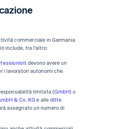
icazione
attività commerciale in Germania
ò include, tra l'altro:
ofessionisti
devono avere un
er i lavoratori autonomi che
responsabilità limitata (
GmbH
) o
GmbH & Co. KG
e alle
ditte
 sarà assegnato un numero di
ono anche attività commerciali,