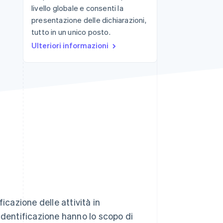
livello globale e consenti la
presentazione delle dichiarazioni,
tutto in un unico posto.
Stripe Sessions 2026
Scopri come Stripe sta
Ulteriori informazioni
costruendo
l'infrastruttura
economica per l'IA.
Guarda ora
icazione delle attività in
identificazione hanno lo scopo di