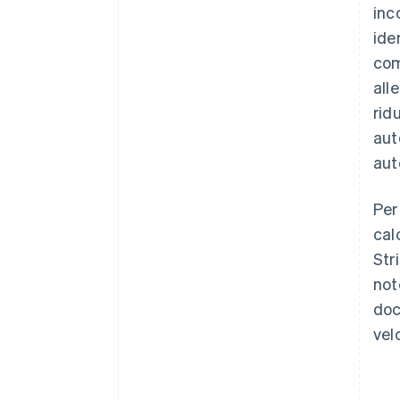
inc
ide
com
all
rid
aut
aut
Per
cal
Str
not
doc
vel