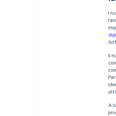
I n
l'a
imp
dig
tut
Il 
con
com
Per
ide
atti
A l
pro