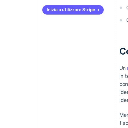
Inizia a utilizzare Stripe
Co
Un
in 
com
ide
ide
Men
fis