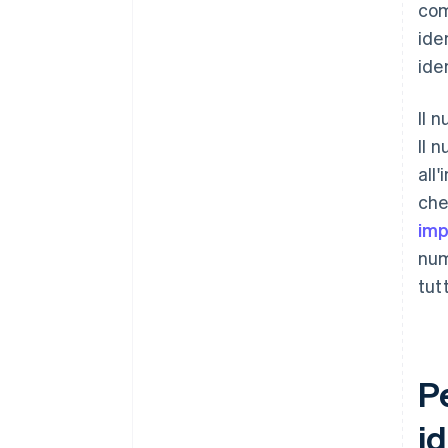
com
ide
ide
Il 
Il 
all
che
im
num
tut
Pe
id