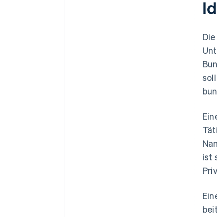
I
Die
Unt
Bun
sol
bun
Ein
Tät
Nam
ist
Pri
Ein
bei