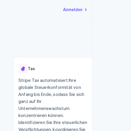
Anmelden
Ressourcen
Ecosystem
Kontakt
nd Marktplätze
Mehr
App-Integrationen
Partner
Sales-Team kontaktieren
Product roadmap
Code-Beispiele
Stripe App-Marktplatz
Partner werden
Ausblick
 Plattformen
Entwickler-Blog
eit
API-Status
Radar
Betrugsprävention
Tax
Atlas
onen
Start-up-Gründung
Stripe Tax automatisiert Ihre
globale Steuerkonformität von
Climate
CO₂-Entnahme
Anfang bis Ende, sodass Sie sich
ganz auf Ihr
Unternehmenswachstum
konzentrieren können.
Identifizieren Sie Ihre steuerlichen
Verpflichtungen, koordinieren Sie