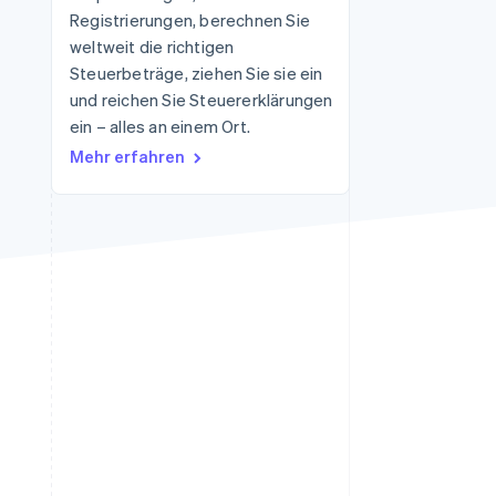
Registrierungen, berechnen Sie
Stripe-Sessions 2026
Erfahren Sie, wie Stripe
weltweit die richtigen
Lösungen für die
Steuerbeträge, ziehen Sie sie ein
Wirtschaftsinfrastruktur
und reichen Sie Steuererklärungen
für KI aufbaut.
Jetzt ansehen
ein – alles an einem Ort.
Mehr erfahren