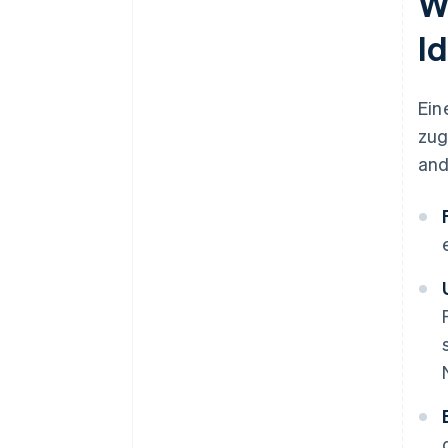
W
I
Ein
zug
and