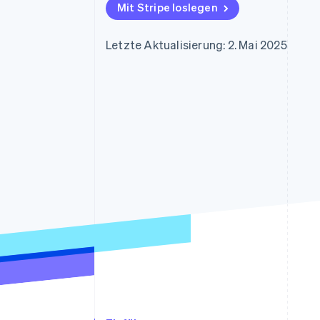
Optimierung der
Datensynchronisier
Mit Stripe loslegen
Autorisierungsraten
Link
Beschleunigter Bezahlvorgang
Letzte Aktualisierung: 2. Mai 2025
Financial Connections
Verbundene Finanzdaten