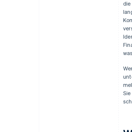
die
lan
Kom
ver
Ide
Fin
was
Wen
unt
mel
Sie
sch