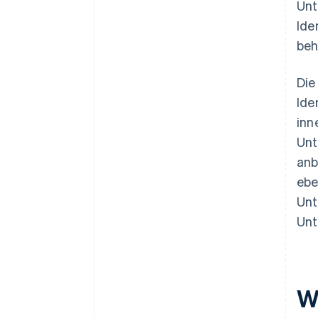
Unt
Ide
beh
Die
Ide
inn
Unt
anb
ebe
Unt
Unt
W