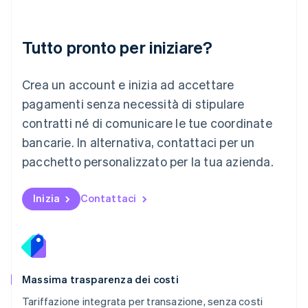
Français
Deutsch
English
Malaysia
English
简体中文
Tutto pronto per iniziare?
Malta
English
Messico
Crea un account e inizia ad accettare
Español
English
Norvegia
pagamenti senza necessità di stipulare
English
contratti né di comunicare le tue coordinate
Nuova Zelanda
bancarie. In alternativa, contattaci per un
English
Paesi Bassi
pacchetto personalizzato per la tua azienda.
Nederlands
English
Polonia
English
Inizia
Contattaci
Portogallo
Português
English
RAS di Hong Kong, Cina
English
简体中文
Regno Unito
English
Massima trasparenza dei costi
Repubblica Ceca
Tariffazione integrata per transazione, senza costi
English