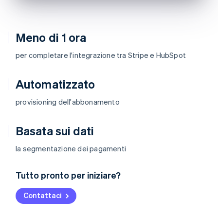
Meno di 1 ora
per completare l'integrazione tra Stripe e HubSpot
Automatizzato
provisioning dell'abbonamento
Basata sui dati
la segmentazione dei pagamenti
Australia
Tutto pronto per iniziare?
English
Austria
Contattaci
Deutsch
English
Belgio