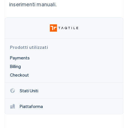
inserimenti manuali.
Scopri cosa ti aspetta
Radar
Ecosistema
Prevenzione delle frodi
Partner
Atlas
Stripe App Marketplace
Costituzione di start-up
Climate
Rimozione del carbonio
Prodotti utilizzati
Identity
Payments
Verifica online dell'identità
Billing
Checkout
Stati Uniti
Stripe Sessions 2026
Scopri come Stripe sta costruendo l'infrastruttura economi
Guarda ora
Piattaforma