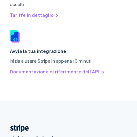
occulti
Romania
English
Tariffe in dettaglio
Singapore
English
简体中文
Slovacchia
English
Slovenia
English
Italiano
Avvia la tua integrazione
Spagna
Inizia a usare Stripe in appena 10 minuti
Español
English
Stati Uniti
Documentazione di riferimento dell'API
English
Español
简体中文
Svezia
Svenska
English
Svizzera
Deutsch
Français
Italiano
English
Thailandia
ไทย
English
Ungheria
English