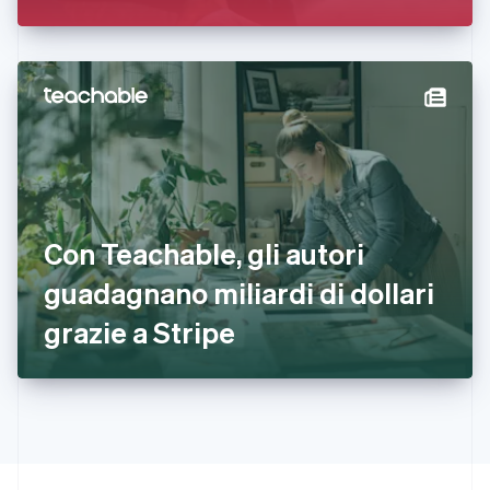
Français
English
Germania
Deutsch
English
Giappone
日本語
English
Gibilterra
English
Grecia
English
India
English
Irlanda
Con Teachable, gli autori
English
guadagnano miliardi di dollari
Italia
Italiano
English
grazie a Stripe
Lettonia
English
Liechtenstein
Deutsch
English
Lituania
English
Lussemburgo