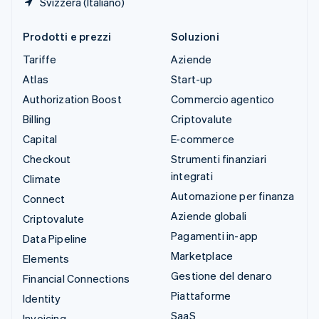
Svizzera (Italiano)
Prodotti e prezzi
Soluzioni
Tariffe
Aziende
Atlas
Start-up
Authorization Boost
Commercio agentico
Billing
Criptovalute
Capital
E-commerce
Checkout
Strumenti finanziari
integrati
Climate
Automazione per finanza
Connect
Aziende globali
Criptovalute
Pagamenti in-app
Data Pipeline
Marketplace
Elements
Gestione del denaro
Financial Connections
Piattaforme
Identity
SaaS
Invoicing