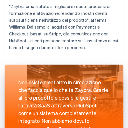
"Zaybra ci ha aiutato a migliorare i nostri processi di
formazione e attivazione, rendendo i nostri clienti
autosufficienti nell'utilizzo del prodotto", afferma
Williams. Dai semplici acquisti con Payments e
Checkout, basati su Stripe, alla comunicazione con
HubSpot, i clienti possono contare sull'assistenza di cui
hanno bisogno durante il loro percorso.
Non esiste nient'altro in circolazione
che faccia quello che fa Zaybra. Grazie
al loro prodotto è possibile gestire
l'attività SaaS attraverso HubSpot
come un sistema completamente
integrato. Non abbiamo dovuto