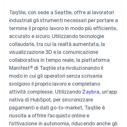
utente
Automazione
Gestione del denaro
Gestire gli
flessibile
Metodi di
della contabilità
Roadmap del prodotto
Piattaforme
abbonamenti
Taqtile, con sede a Seattle, offre ai lavoratori
pagamento
Stripe Sigma
Conferenza annuale
SaaS
Offrire addebiti in base
Accesso a
Report
Sessions
industriali gli strumenti necessari per portare a
all'utilizzo
oltre 125
personalizzati
Lavora con noi
Emettere carte
termine il proprio lavoro in modo più efficiente,
Terminal
Data Pipeline
Sala stampa
garantite da stablecoin
Pagamenti di
Sincronizzazione
Stripe Press
accurato e sicuro. Utilizzando tecnologie
Per settore
persona
dei dati
Esegui il provisioning e
collaudate, tra cui la realtà aumentata, la
Authorization
gestisci i servizi con gli
Boost
Aziende di IA
agenti
visualizzazione 3D e la comunicazione
Accettazione
Creator economy
Recapiti
collaborativa in tempo reale, la piattaforma
ottimizzata
Gaming
Link
Ospitalità, viaggi e
Contattaci
Manifest® di Taqtile sta rivoluzionando il
Pagamento
tempo libero
Diventa nostro partner
Risorse
Assicurazione
modo in cui gli operatori senza scrivania
accelerato
Media e
Financial
svolgono il proprio lavoro e completano
intrattenimento
Integrazioni app
Connections
Organizzazioni non
Esempi di codice
Conti finanziari
attività complesse. Utilizzando
Zaybra
, un'app
profit
Blog per sviluppatori
collegati
nativa di HubSpot, per sincronizzare
Servizi professionali
Stato dell'API
Pubblica
pagamenti e dati go-to-market, Taqtile è
amministrazione
riuscita a offrire l'acquisto online e
Commercio al dettaglio
Altro
l'attivazione in autonomia, riducendo anche gli
Product roadmap