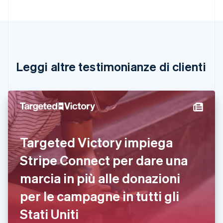
Nederlands
Français
Deutsch
English
Brasile
Português
English
Bulgaria
English
Canada
English
Français
Leggi altre testimonianze di clienti
Cina continentale
简体中文
English
Cipro
English
Croazia
English
Italiano
Danimarca
Targeted Victory impiega
English
Emirati Arabi Uniti
Stripe Connect per dare una
English
Estonia
marcia in più alle donazioni
English
per le campagne in tutti gli
Finlandia
English
Svenska
Stati Uniti
Francia