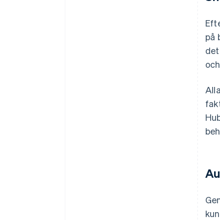
Eft
på 
det
och
All
fak
Hub
beh
Au
Gen
kun