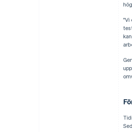
hög
"Vi
tes
kan
arb
Gen
upp
omv
Fö
Tid
Sed