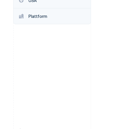
USA
Plattform
Stripe Sessions 2026
Se hur Stripe bygger den
ekonomiska
infrastrukturen för AI.
Titta nu