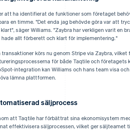
er att ha identifierat de funktioner som företaget be
bara en timme. "Det enda jag behövde göra var att try
 klart", säger Williams. "Zaybra har verkligen varit en br
 hade allt förberett och klart för implementering."
a transaktioner körs nu genom Stripe via Zaybra, vilket 
tureringsprocesserna för både Taqtile och företagets 
Spot-integration kan Williams och hans team visa och 
öva lämna plattformen.
tomatiserad säljprocess
om att Taqtile har förbättrat sina ekonomisystem med
nat effektivisera säljprocessen, vilket ger säljteamet t