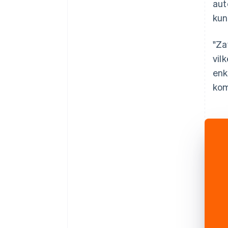
aut
kun
"Za
vil
enk
kom