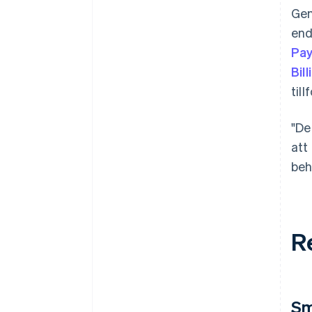
Gen
end
Pa
Bill
til
"De
att
beh
R
Sm