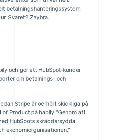
elt betalningshanteringssystem
tur. Svaret? Zaybra.
ily och gör att HubSpot-kunder
porter om betalnings- och
.
dan Stripe är oerhört skickliga på
d of Product på hapily. "Genom att
 med HubSpots skräddarsydda
ch ekonomiorganisationen."