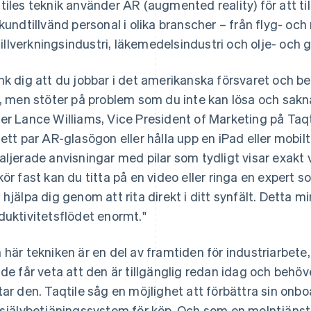
tiles teknik använder AR (augmented reality) för att t
 kundtillvänd personal i olika branscher – från flyg- oc
l tillverkningsindustri, läkemedelsindustri och olje- och 
nk dig att du jobbar i det amerikanska försvaret och be
t, men stöter på problem som du inte kan lösa och sak
er Lance Williams, Vice President of Marketing på Taqti
 ett par AR-glasögon eller hålla upp en iPad eller mobil
aljerade anvisningar med pilar som tydligt visar exakt
kör fast kan du titta på en video eller ringa en exper
 hjälpa dig genom att rita direkt i ditt synfält. Detta mi
duktivitetsflödet enormt."
 här tekniken är en del av framtiden för industriarbet
 de får veta att den är tillgänglig redan idag och behöv
tar den. Taqtile såg en möjlighet att förbättra sin onb
 självbetjäningssystem för köp. Och som en molntjänst