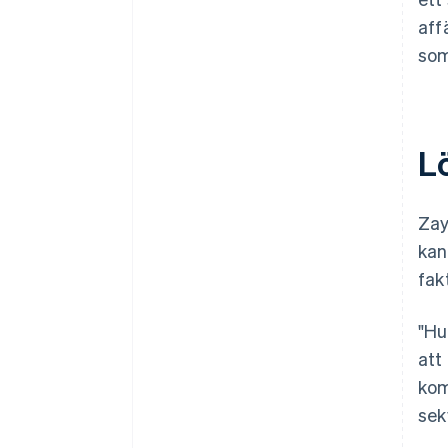
aff
som
L
Zay
kan
fak
"Hu
att
kom
sek