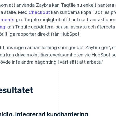
om att använda Zaybra kan Taqtile nu enkelt hantera 
a ställe. Med
Checkout
kan kunderna köpa Taqtiles p
yments
ger Taqtile möjlighet att hantera transaktioner 
ing
kan Taqtile uppdatera, pausa, avbryta och återbe
lförlitliga rapporter direkt från HubSpot.
t finns ingen annan lösning som gör det Zaybra gör", s
 du kan driva molntjänsteverksamheten via HubSpot som
övde inte ändra någonting i vårt sätt att arbeta."
esultatet
idig, integrerad kundhantering