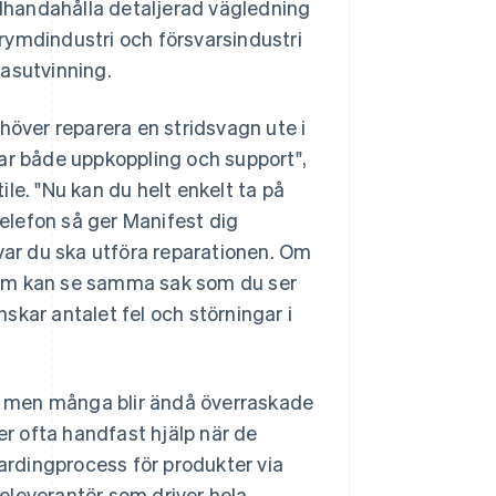
illhandahålla detaljerad vägledning
h rymdindustri och försvarsindustri
gasutvinning.
höver reparera en stridsvagn ute i
nar både uppkoppling och support",
le. "Nu kan du helt enkelt ta på
telefon så ger Manifest dig
 var du ska utföra reparationen. Om
t som kan se samma sak som du ser
nskar antalet fel och störningar i
e, men många blir ändå överraskade
er ofta handfast hjälp när de
oardingprocess för produkter via
eleverantör som driver hela