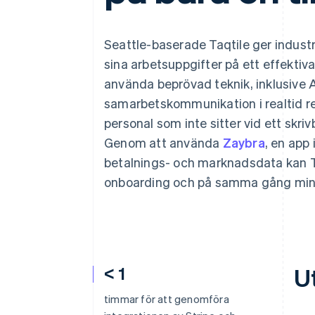
Accelererad kassaprocess
Financial Connections
Länkade finanskontodata
Seattle-baserade Taqtile ger industr
sina arbetsuppgifter på ett effektiv
använda beprövad teknik, inklusive 
samarbetskommunikation i realtid re
personal som inte sitter vid ett skri
Genom att använda
Zaybra
, en app
betalnings- och marknadsdata kan Ta
onboarding och på samma gång mins
< 1
U
timmar för att genomföra