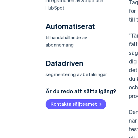
integrationen av Stripe och
Taq
HubSpot
för
til
Automatiserat
"Tä
tillhandahållande av
fäl
abonnemang
säg
dig
Datadriven
det
segmentering av betalningar
du 
och
Är du redo att sätta igång?
pro
Kontakta säljteamet
Den
när
tes
ett