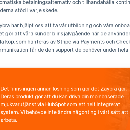
omatiska betalningsalternativ och tillhandahålla kontin
derna stöd i varje skede.
ybra har hjälpt oss att ta vår utbildning och våra onboa
ket gör att våra kunder blir självgående när de använder
la köp, som hanteras av Stripe via Payments och Check
munikation får de den support de behöver under hela
Det finns ingen annan lösning som gör det Zaybra gör.
Deras produkt gör att du kan driva din molnbaserade
mjukvarutjänst via HubSpot som ett helt integrerat
system. Vi behövde inte ändra någonting i vårt sätt att
arbeta.