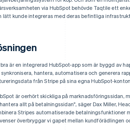
ärsverksamheten via HubSpot behövde Taqtile ett enk
 lätt kunde integreras med deras befintliga infrastruk
ösningen
bra är en integrerad HubSpot-app som är byggd av hap
 synkronisera, hantera, automatisera och generera rap
tureringsdata från Stripe på sina egna HubSpot-konton
bSpot är oerhört skickliga på marknadsföringssidan, me
 hantera allt på betalningssidan", säger Dax Miller, Hea
binera Stripes automatiserade betalningsfunktioner
venser överbryggar vi gapet mellan kundförädlingen o