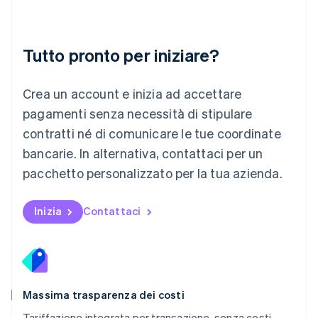
Français
Deutsch
English
Malaysia
English
简体中文
Tutto pronto per iniziare?
Malta
English
Messico
Crea un account e inizia ad accettare
Español
English
Norvegia
pagamenti senza necessità di stipulare
English
contratti né di comunicare le tue coordinate
Nuova Zelanda
bancarie. In alternativa, contattaci per un
English
Paesi Bassi
pacchetto personalizzato per la tua azienda.
Nederlands
English
Polonia
English
Inizia
Contattaci
Portogallo
Português
English
RAS di Hong Kong, Cina
English
简体中文
Regno Unito
English
Massima trasparenza dei costi
Repubblica Ceca
Tariffazione integrata per transazione, senza costi