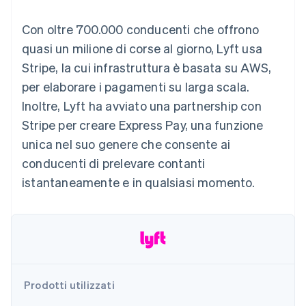
utente
Automazione
Gestione del denaro
Gestire gli
flessibile
Metodi di
della contabilità
Roadmap del prodotto
Piattaforme
abbonamenti
Con oltre 700.000 conducenti che offrono
pagamento
Stripe Sigma
Conferenza annuale
SaaS
Offrire addebiti in base
Accesso a
Report
Sessions
quasi un milione di corse al giorno, Lyft usa
all'utilizzo
oltre 125
personalizzati
Lavora con noi
Emettere carte
Stripe, la cui infrastruttura è basata su AWS,
Terminal
Data Pipeline
Sala stampa
garantite da stablecoin
Pagamenti di
Sincronizzazione
Stripe Press
per elaborare i pagamenti su larga scala.
Per settore
persona
dei dati
Esegui il provisioning e
Inoltre, Lyft ha avviato una partnership con
Authorization
gestisci i servizi con gli
Boost
Aziende di IA
agenti
Stripe per creare Express Pay, una funzione
Accettazione
Creator economy
Recapiti
unica nel suo genere che consente ai
ottimizzata
Gaming
Link
Ospitalità, viaggi e
Contattaci
conducenti di prelevare contanti
Pagamento
tempo libero
Diventa nostro partner
Risorse
Assicurazione
istantaneamente e in qualsiasi momento.
accelerato
Media e
Financial
intrattenimento
Integrazioni app
Connections
Organizzazioni non
Esempi di codice
Conti finanziari
profit
Blog per sviluppatori
collegati
Servizi professionali
Stato dell'API
Pubblica
amministrazione
Commercio al dettaglio
Prodotti utilizzati
Altro
Product roadmap