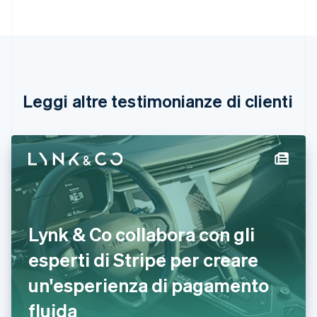
Nederlands
Français
Deutsch
English
Brasile
Português
English
Bulgaria
English
Canada
English
Français
Leggi altre testimonianze di clienti
Cina continentale
简体中文
English
Cipro
English
Croazia
English
Italiano
Danimarca
English
Emirati Arabi Uniti
Lynk & Co collabora con gli
English
Estonia
esperti di Stripe per creare
English
un'esperienza di pagamento
Finlandia
English
Svenska
fluida
Francia