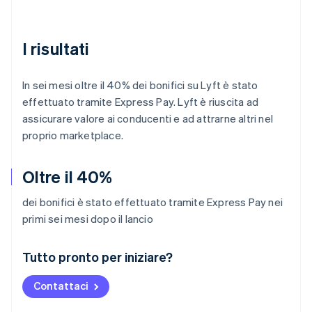
I risultati
In sei mesi oltre il 40% dei bonifici su Lyft è stato
effettuato tramite Express Pay. Lyft è riuscita ad
assicurare valore ai conducenti e ad attrarne altri nel
proprio marketplace.
Oltre il 40%
dei bonifici è stato effettuato tramite Express Pay nei
primi sei mesi dopo il lancio
Australia
Tutto pronto per iniziare?
English
Austria
Contattaci
Deutsch
English
Belgio