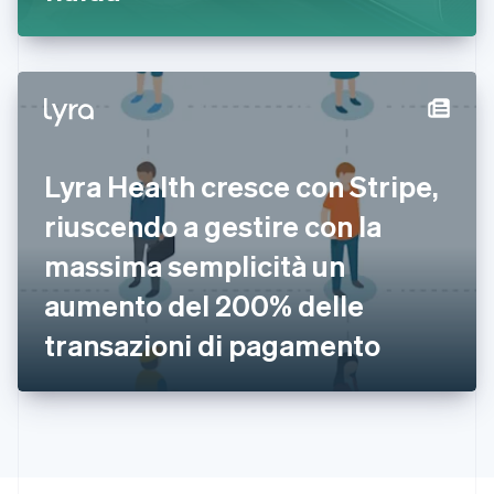
Français
English
Germania
Deutsch
English
Giappone
日本語
English
Gibilterra
English
Grecia
Lyra Health cresce con Stripe,
English
India
riuscendo a gestire con la
English
Irlanda
massima semplicità un
English
aumento del 200% delle
Italia
Italiano
English
transazioni di pagamento
Lettonia
English
Liechtenstein
Deutsch
English
Lituania
English
Lussemburgo