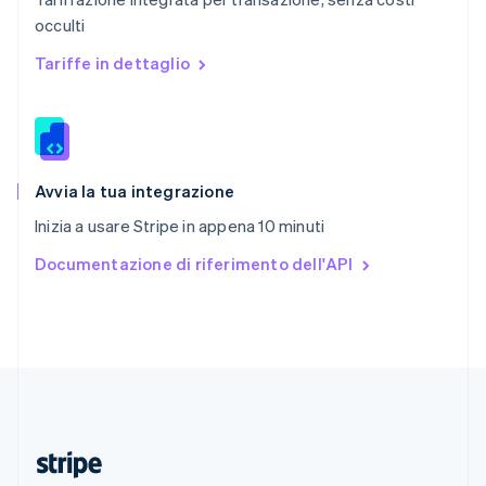
English
occulti
Romania
English
Tariffe in dettaglio
Singapore
English
简体中文
Slovacchia
English
Slovenia
English
Italiano
Avvia la tua integrazione
Spagna
Inizia a usare Stripe in appena 10 minuti
Español
English
Stati Uniti
Documentazione di riferimento dell'API
English
Español
简体中文
Svezia
Svenska
English
Svizzera
Deutsch
Français
Italiano
English
Thailandia
ไทย
English
Ungheria
English