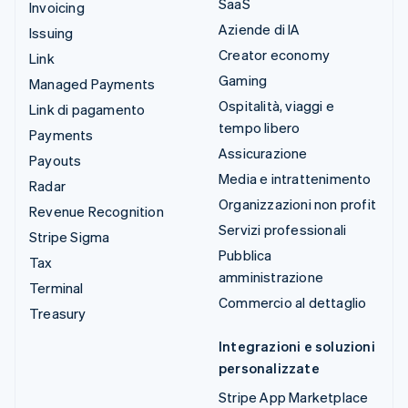
SaaS
Invoicing
Aziende di IA
Issuing
Creator economy
Link
Gaming
Managed Payments
Ospitalità, viaggi e
Link di pagamento
tempo libero
Payments
Assicurazione
Payouts
Media e intrattenimento
Radar
Organizzazioni non profit
Revenue Recognition
Servizi professionali
Stripe Sigma
Pubblica
Tax
amministrazione
Terminal
Commercio al dettaglio
Treasury
Integrazioni e soluzioni
personalizzate
Stripe App Marketplace