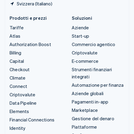
Svizzera (Italiano)
Prodotti e prezzi
Soluzioni
Tariffe
Aziende
Atlas
Start-up
Authorization Boost
Commercio agentico
Billing
Criptovalute
Capital
E-commerce
Checkout
Strumenti finanziari
integrati
Climate
Automazione per finanza
Connect
Aziende globali
Criptovalute
Pagamenti in-app
Data Pipeline
Marketplace
Elements
Gestione del denaro
Financial Connections
Piattaforme
Identity