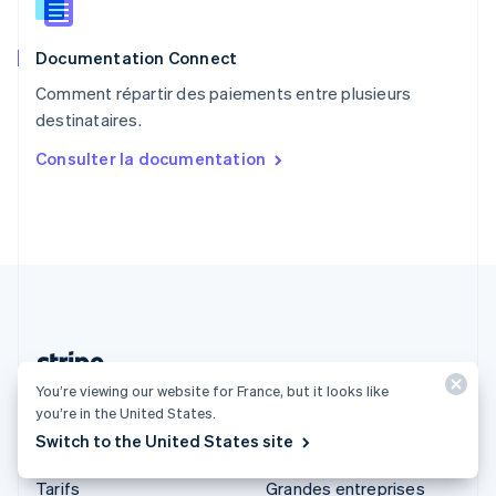
Roumanie
English
Documentation Connect
Royaume-Uni
English
Comment répartir des paiements entre plusieurs
Singapour
destinataires.
English
简体中文
Slovaquie
Consulter la documentation
English
Slovénie
English
Italiano
Suède
Svenska
English
Suisse
Deutsch
Français
Italiano
English
Thaïlande
ไทย
English
You’re viewing our website for France, but it looks like
France (Français)
you’re in the United States.
Switch to the United States site
Produits et tarifs
Solutions
Tarifs
Grandes entreprises