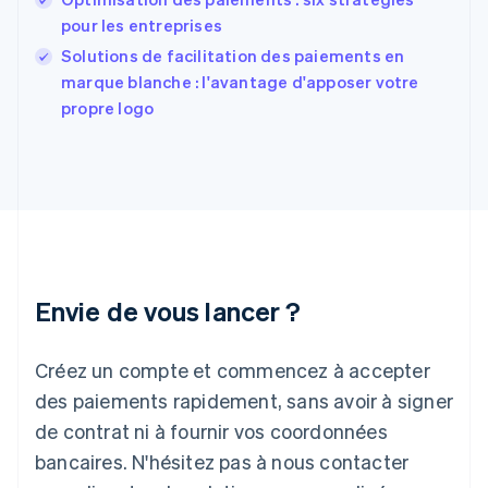
France
pour les entreprises
Français
English
Solutions de facilitation des paiements en
Gibraltar
English
marque blanche : l'avantage d'apposer votre
Grèce
propre logo
English
Hongrie
English
Inde
English
Irlande
English
Italie
Italiano
English
Envie de vous lancer ?
Japon
日本語
English
Créez un compte et commencez à accepter
Lettonie
English
des paiements rapidement, sans avoir à signer
Liechtenstein
de contrat ni à fournir vos coordonnées
Deutsch
English
Lituanie
bancaires. N'hésitez pas à nous contacter
English