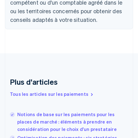
compétent ou d'un comptable agréé dans le
Bulgarie
ou les territoires concernés pour obtenir des
English
Canada
conseils adaptés à votre situation.
English
Français
Chine continentale
简体中文
English
Chypre
English
Croatie
English
Italiano
Danemark
English
Émirats arabes unis
Plus d'articles
English
Espagne
Tous les articles sur les paiements
Español
English
Estonie
English
Notions de base sur les paiements pour les
États-Unis
places de marché : éléments à prendre en
English
Español
简体中文
considération pour le choix d'un prestataire
Finlande
English
Svenska
Optimisation des paiements : six stratégies