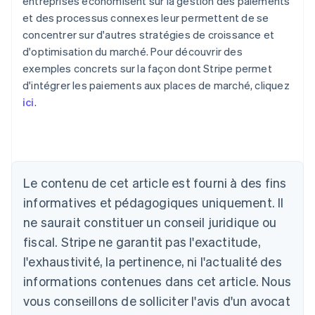
entreprises économisent sur la gestion des paiements
et des processus connexes leur permettent de se
concentrer sur d'autres stratégies de croissance et
d'optimisation du marché. Pour découvrir des
exemples concrets sur la façon dont Stripe permet
d'intégrer les paiements aux places de marché, cliquez
ici
.
Le contenu de cet article est fourni à des fins
Allemagne
Deutsch
English
informatives et pédagogiques uniquement. Il
Australie
ne saurait constituer un conseil juridique ou
English
Autriche
fiscal. Stripe ne garantit pas l'exactitude,
Deutsch
English
l'exhaustivité, la pertinence, ni l'actualité des
Belgique
informations contenues dans cet article. Nous
Nederlands
Français
Deutsch
English
Brésil
vous conseillons de solliciter l'avis d'un avocat
Português
English