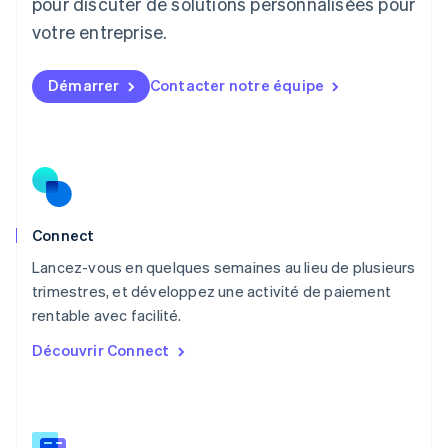
pour discuter de solutions personnalisées pour
Luxembourg
votre entreprise.
Français
Deutsch
English
Malaisie
English
简体中文
Démarrer
Contacter notre équipe
Malte
English
Mexique
Español
English
Norvège
English
Nouvelle-Zélande
English
Connect
Pays-Bas
Lancez-vous en quelques semaines au lieu de plusieurs
Nederlands
English
trimestres, et développez une activité de paiement
Pologne
English
rentable avec facilité.
Portugal
Découvrir Connect
Português
English
R.A.S. de Hong Kong, Chine
English
简体中文
République tchèque
English