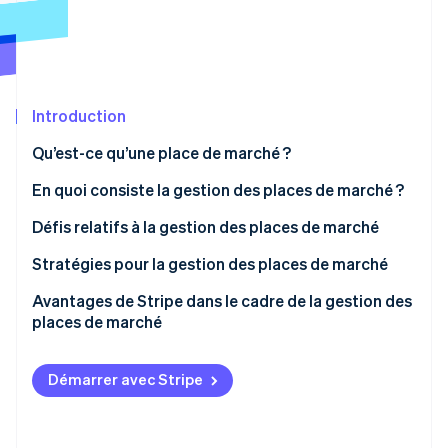
Découvrez les prochaines évolutions
Commerce en ligne
Radar
Prévention de la fraude
Écosystème
Atlas
Constitution de start-up
Introduction
Partenaires
Climate
Stripe App Marketplace
Qu’est-ce qu’une place de marché ?
Élimination du carbone
En quoi consiste la gestion des places de marché ?
Identity
Vérification de l'identité
Défis relatifs à la gestion des places de marché
Stratégies pour la gestion des places de marché
Avantages de Stripe dans le cadre de la gestion des
places de marché
Stripe Sessions 2026
Découvrez comment Stripe construit l’infrastructure écono
Regarder la vidéo
Démarrer avec Stripe